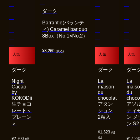
ダーク
Barrantie(バランテ
ィ) Caramel bar duo
8Box（No.1×No.2）
¥
3,260
(税込)
人気
人気
人気
ダーク
ダーク
ダー
Night
La
La
Cacao
maison
mais
by
du
du
KOKODii
chocolat
choco
生チョコ
アタン
アソ
レート＜
ション
ティ
プレーン
2粒入
ン メ
＞
ン S2
¥
1,323
(税
込)
¥
2,700
¥
17,28
(税