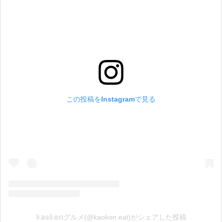
この投稿をInstagramで見る
𝕜𝕒𝕠𝕜𝕠𝕟グルメ(@kaokon.eat)がシェアした投稿