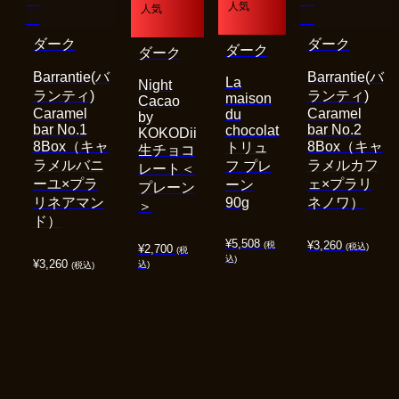
人気
人気
ダーク
ダーク
ダーク
ダーク
Barrantie(バ
Barrantie(バ
La
Night
ランティ)
ランティ)
maison
Cacao
Caramel
Caramel
du
by
bar No.1
bar No.2
chocolat
KOKODii
8Box（キャ
8Box（キャ
トリュ
生チョコ
ラメルバニ
ラメルカフ
フ プレ
レート＜
ーユ×プラ
ェ×プラリ
ーン
プレーン
リネアマン
90g
ネノワ）
＞
ド）
¥
5,508
¥
3,260
(税
(税込)
¥
2,700
(税
込)
¥
3,260
込)
(税込)