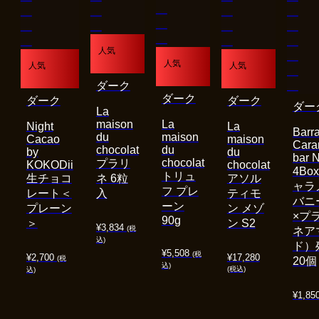
人気
人気
人気
人気
ダーク
ダーク
ダーク
ダーク
ダー
La
maison
La
Night
La
Barra
du
maison
Cacao
maison
Cara
chocolat
du
by
du
bar 
chocolat
プラリ
KOKODii
chocolat
4Bo
トリュ
生チョコ
ネ 6粒
アソル
ャラ
フ プレ
レート＜
入
ティモ
バニ
ーン
プレーン
ン メゾ
×プ
90g
＞
ン S2
¥
3,834
(税
ネア
込)
ド）
¥
5,508
(税
¥
2,700
¥
17,280
(税
20個
込)
(税込)
込)
¥
1,85