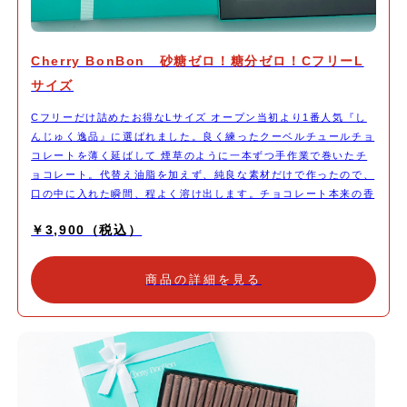
Cherry BonBon 砂糖ゼロ！糖分ゼロ！CフリーL
サイズ
Cフリーだけ詰めたお得なLサイズ オープン当初より1番人気『し
んじゅく逸品』に選ばれました。良く練ったクーベルチュールチョ
コレートを薄く延ばして 煙草のように一本ずつ手作業で巻いたチ
ョコレート。代替え油脂を加えず、純良な素材だけで作ったので、
口の中に入れた瞬間、程よく溶け出します。チョコレート本来の香
り、パリパリとした食感をお楽しみ下さい。
￥3,900（税込）
商品の詳細を見る