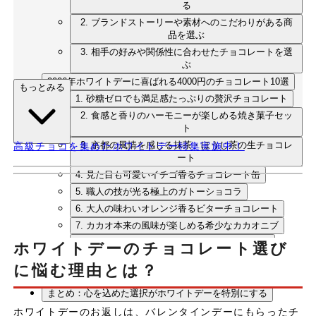
る
2. ブランドストーリーや素材へのこだわりがある商
品を選ぶ
3. 相手の好みや関係性に合わせたチョコレートを選
ぶ
2026年ホワイトデーに喜ばれる4000円のチョコレート10選
もっとみる
1. 砂糖ゼロでも満足感たっぷりの贅沢チョコレート
2. 食感と香りのハーモニーが楽しめる焼き菓子セッ
ト
3. 京都の風情を感じる抹茶・ほうじ茶の生チョコレ
高級チョコを集めたホワイトデー特集実施中！
ート
4. 見た目も可愛いイチゴ香るチョコレート缶
5. 職人の技が光る極上のガトーショコラ
6. 大人の味わいオレンジ香るビターチョコレート
7. カカオ本来の風味が楽しめる希少なカカオニブ
8. 上質な夜を演出する70%ダークチョコレート
ホワイトデーのチョコレート選び
9. 芳醇な香りと食感が楽しめる上質フィナンシェ
に悩む理由とは？
10. キャラメルとナッツの絶妙なハーモニー
まとめ：心を込めた選択がホワイトデーを特別にする
ホワイトデーのお返しは、バレンタインデーにもらったチ