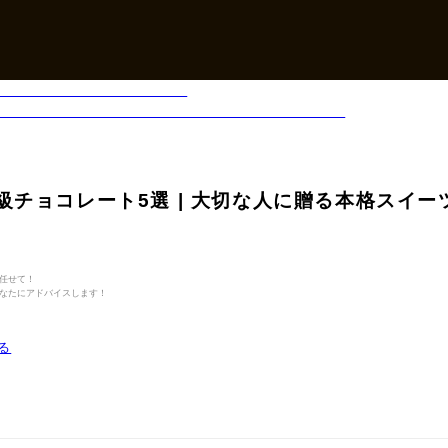
級チョコレート5選 | 大切な人に贈る本格スイー
任せて！
なたにアドバイスします！
る