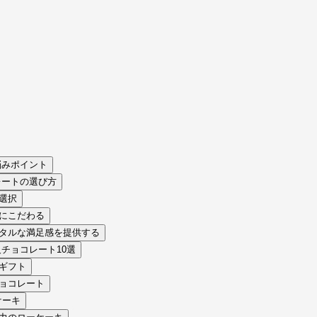
悩みポイント
レートの選び方
た選択
質にこだわる
ータルな満足感を提供する
チョコレート10選
ツギフト
チョコレート
ケーキ