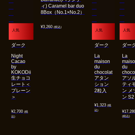
ィ) Caramel bar duo
8Box（No.1×No.2）
¥
3,260
(税込)
人気
人気
人気
ダーク
ダーク
ダー
Night
La
La
Cacao
maison
mais
by
du
du
KOKODii
chocolat
choco
生チョコ
アタン
アソ
レート＜
ション
ティ
プレーン
2粒入
ン メ
＞
ン S2
¥
1,323
(税
込)
¥
2,700
¥
17,28
(税
(税込)
込)