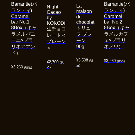
Barrantie(バ
Barrantie(バ
La
Night
ランティ)
ランティ)
maison
Cacao
Caramel
Caramel
du
by
bar No.1
bar No.2
chocolat
KOKODii
8Box（キャ
8Box（キャ
トリュ
生チョコ
ラメルバニ
ラメルカフ
フ プレ
レート＜
ーユ×プラ
ェ×プラリ
ーン
プレーン
リネアマン
90g
ネノワ）
＞
ド）
¥
5,508
¥
3,260
(税
(税込)
¥
2,700
(税
込)
¥
3,260
込)
(税込)