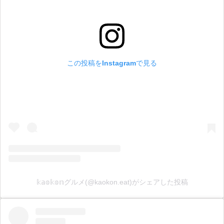
この投稿をInstagramで見る
𝕜𝕒𝕠𝕜𝕠𝕟グルメ(@kaokon.eat)がシェアした投稿