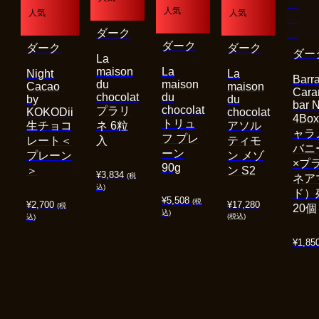
人気
人気
人気
ダーク
ダーク
ダーク
ダーク
ダー
La
maison
La
Night
La
Barra
du
maison
Cacao
maison
Cara
chocolat
du
by
du
bar 
chocolat
プラリ
KOKODii
chocolat
4Bo
トリュ
生チョコ
ネ 6粒
アソル
ャラ
フ プレ
レート＜
入
ティモ
バニ
ーン
プレーン
ン メゾ
×プ
90g
＞
ン S2
¥
3,834
(税
ネア
込)
ド）
¥
5,508
(税
¥
2,700
¥
17,280
(税
20個
込)
(税込)
込)
¥
1,85