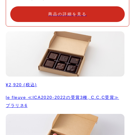
ん美味しくて そして、これまでにないショコラを作りたい という
構想から、レシピを考え始めました。 しかし、乳製品について考
商品の詳細を見る
えていくと その働きは多岐にわたっており、 味わいに奥行きを与
えたり 口溶けに滑らかさを出してくれたり、 苦味や渋味などの味
をマスキングして それを美味しく変える働きもあります。 そんな
大きな仕事をしてくれている乳 製 品 を 使 う こ と な く 、 どの
ように味の奥行きやショコラならではの魅力を出していくか が難
しいポイントでした。 そこで、カカオと 日本にある素晴らしい食
材を組み合わせてみるのはどうだろうかと考え、 乳製品の代わり
に、 一般的には和菓子に使われている オーガニックの白小豆を使
うことにしました。 繊細な白小豆を使って タブレット全体のコク
や味わいのバ ラ ンスをとることは苦心しましたが、 それ以上に表
現の可能性を感じました。 そして、合わせたショコラは ペルーの
¥2,920
(税込)
アマゾンで栽培されているアマゾンカカオです。 これはアマゾン
のカカオ農家さん達が 無農薬で丁寧に育てているものです。 貧困
le fleuve ≪ICA2020-2022の受賞3種, C.C.C受賞≫
をはじめ様々な現実をアマゾンの現地で目の当たりにした 料理人
プラリネ6
の太田哲雄 さんは、 「何かできるんじゃないか」と考えてこのカ
カオの輸入をされています。 私も実家の家業は、子どもの頃から
今に至るまで農家です。 その苦悩などは、とても身近な事として
経験しました。 そして太田さんの考えにもとても共感しました。
このカカオを使うことは、ただ美味しいだけでなく 私たちがこの