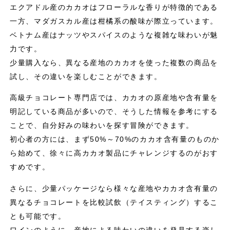
エクアドル産のカカオはフローラルな香りが特徴的である
一方、マダガスカル産は柑橘系の酸味が際立っています。
ベトナム産はナッツやスパイスのような複雑な味わいが魅
力です。
少量購入なら、異なる産地のカカオを使った複数の商品を
試し、その違いを楽しむことができます。
高級チョコレート専門店では、カカオの原産地や含有量を
明記している商品が多いので、そうした情報を参考にする
ことで、自分好みの味わいを探す冒険ができます。
初心者の方には、まず50%～70%のカカオ含有量のものか
ら始めて、徐々に高カカオ製品にチャレンジするのがおす
すめです。
さらに、少量パッケージなら様々な産地やカカオ含有量の
異なるチョコレートを比較試飲（テイスティング）するこ
とも可能です。
ワインのように、産地による味わいの違いを発見する楽し