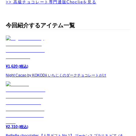
>> 高級チョコレート専門通販Choclieを見る
今回紹介するアイテム一覧
¥
1,620
(税込)
Night Cacao by KOKODii いちじくのダークチョコレートがけ
¥
2,310
(税込)
BeBeBe chocolatier 【人気ギフト No.1】 ゴーセンス プラリネ ピアノ&