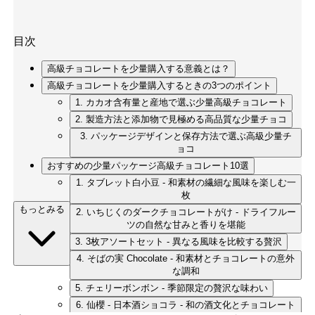
目次
高級チョコレートを少量購入する意義とは？
高級チョコレートを少量購入するときの3つのポイント
1. カカオ含有量と産地で選ぶ少量高級チョコレート
2. 製造方法と添加物で見極める高品質な少量チョコ
3. パッケージデザインと保存方法で選ぶ高級少量チ
ョコ
おすすめの少量パッケージ高級チョコレート10選
1. タブレット白小豆 - 和素材の繊細な風味を楽しむ一
枚
もっとみる
2. いちじくのダークチョコレートがけ - ドライフルー
ツの自然な甘みと香りを堪能
3. 3枚アソートセット - 異なる風味を比較する贅沢
4. そばの実 Chocolate - 和素材とチョコレートの意外
な調和
5. チェリーボンボン - 季節限定の贅沢な味わい
6. 仙櫻 - 日本酒ショコラ - 和の酒文化とチョコレート