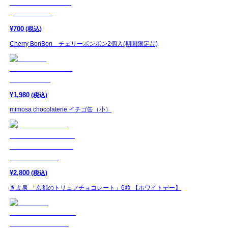
¥
700
(税込)
Cherry BonBon チェリーボンボン2個入(期間限定品)
¥
1,980
(税込)
mimosa chocolaterie イチゴ缶（小）
¥
2,800
(税込)
きよ泉 「京都のトリュフチョコレート」6粒 【ホワイトデー】