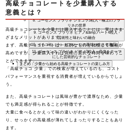
の融合
高級チョコレートを少量購入する
7. 京都のトリュフチョコレート - 伝統の味を現代に伝
意義とは？
える逸品
8. ゴーセンス プラリネ ショコラ3粒入 - 極上のプラ
リネの世界
高級チョコレートを少量だけ購入することには、実はさま
9. ゴーセンス プラリネ ピアノ&amp;ハート4粒入 -
ざまなメリットがあります。
芸術性と味わいの融合
10. イチゴ缶（小） - フルーツの風味が生きる逸品
まず、高級チョコレートは一般的なものと比較して価格が
11. ゴーセンス プラリネ ピアノ3粒入 - 音楽をテーマ
高めですが、少量購入すれば気軽に贅沢な時間を味わうこ
にした芸術的なチョコレート
とができます。
まとめ：少量から始める高級チョコレートの楽しみ方
「高級チョコ 少量」での検索が増えているのも、コスト
パフォーマンスを重視する消費者が増えているからでしょ
う。
また、高級チョコレートは風味が豊かで濃厚なため、少量
でも満足感が得られることが特徴です。
大量に食べるとかえって味の違いがわかりにくくなった
り、せっかくの高級感が薄れてしまったりすることもあり
ます。