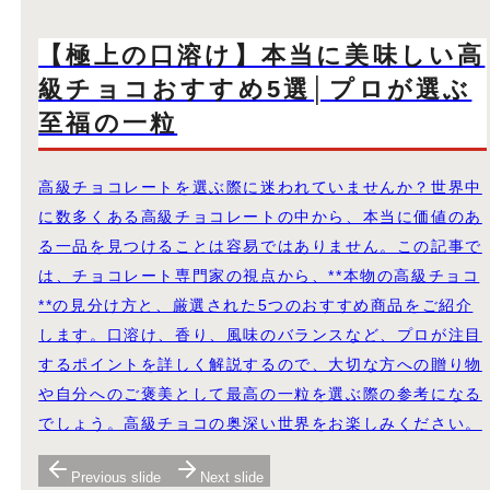
【極上の口溶け】本当に美味しい高
級チョコおすすめ5選│プロが選ぶ
至福の一粒
高級チョコレートを選ぶ際に迷われていませんか？世界中
に数多くある高級チョコレートの中から、本当に価値のあ
る一品を見つけることは容易ではありません。この記事で
は、チョコレート専門家の視点から、**本物の高級チョコ
**の見分け方と、厳選された5つのおすすめ商品をご紹介
します。口溶け、香り、風味のバランスなど、プロが注目
するポイントを詳しく解説するので、大切な方への贈り物
や自分へのご褒美として最高の一粒を選ぶ際の参考になる
でしょう。高級チョコの奥深い世界をお楽しみください。
Previous slide
Next slide