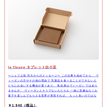
le fleuve タブレット白小豆
〜シェフ上垣 河大からのメッセージ〜 この仕事を始めてから、 ヴ
ィーガンの方やその他の理由で 乳製品を食べることができない人
たちにお会いする機会が度々あり、 私自身はヴィーガン ではあり
ませんが、 ヴィーガンとそうでない人たちも 一緒に気兼ねなくお
菓子を楽しんでもらえる世界が実現すれば、 もっと良いのではな
いかと考える機会がありました。 ショコラティエとしてできるこ
￥1,940（税込）
と。 それは、日常的に使っている乳製品を使わずに、 でももちろ