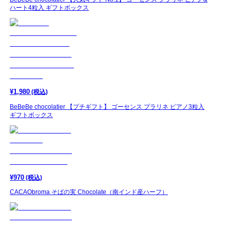
ハート4粒入 ギフトボックス
¥
1,980
(税込)
BeBeBe chocolatier 【プチギフト】 ゴーセンス プラリネ ピアノ3粒入
ギフトボックス
¥
970
(税込)
CACAObroma そばの実 Chocolate（南インド産ハーフ）