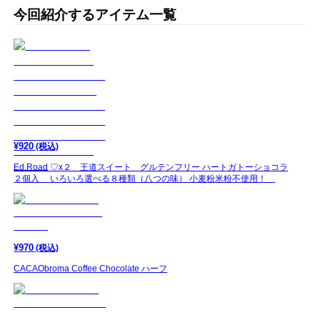
今回紹介するアイテム一覧
¥
920
(税込)
Ed.Road ♡x２ 王道スイート グルテンフリー ハートガトーショコラ
２個入 いろいろ選べる８種類（八つの味） 小麦粉米粉不使用！
¥
970
(税込)
CACAObroma Coffee Chocolate ハーフ