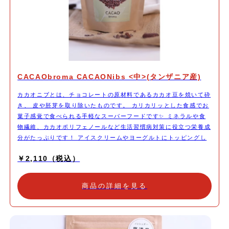
CACAObroma CACAONibs <中>(タンザニア産)
カカオニブとは、チョコレートの原材料であるカカオ豆を焼いて砕
き、 皮や胚芽を取り除いたものです。 カリカリッとした食感でお
菓子感覚で食べられる手軽なスーパーフードです✨ ミネラルや食
物繊維、カカオポリフェノールなど生活習慣病対策に役立つ栄養成
分がたっぷりです！ アイスクリームやヨーグルトにトッピングし
たり、 サラダにパラっと振りかけたりしてお召し上がりくださ
￥2,110（税込）
い。
商品の詳細を見る