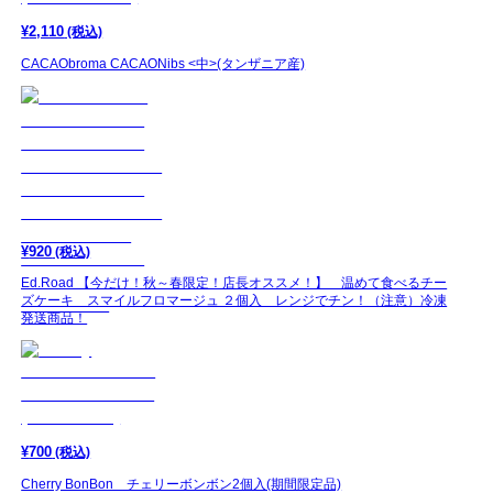
¥
2,110
(税込)
CACAObroma CACAONibs <中>(タンザニア産)
¥
920
(税込)
Ed.Road 【今だけ！秋～春限定！店長オススメ！】 温めて食べるチー
ズケーキ スマイルフロマージュ ２個入 レンジでチン！（注意）冷凍
発送商品！
¥
700
(税込)
Cherry BonBon チェリーボンボン2個入(期間限定品)