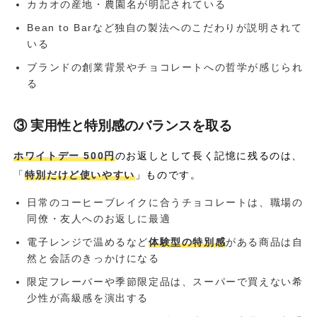
カカオの産地・農園名が明記されている
Bean to Barなど独自の製法へのこだわりが説明されて
いる
ブランドの創業背景やチョコレートへの哲学が感じられ
る
③ 実用性と特別感のバランスを取る
ホワイトデー 500円
のお返しとして長く記憶に残るのは、
「
特別だけど使いやすい
」ものです。
日常のコーヒーブレイクに合うチョコレートは、職場の
同僚・友人へのお返しに最適
電子レンジで温めるなど
体験型の特別感
がある商品は自
然と会話のきっかけになる
限定フレーバーや季節限定品は、スーパーで買えない希
少性が高級感を演出する