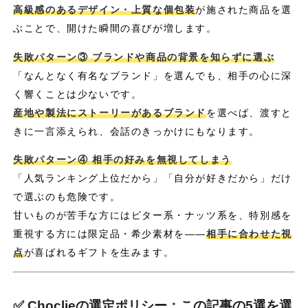
高級感のあるデザイン・上質な個包装
が施された商品を選
ぶことで、開けた瞬間の喜びが増します。
失敗パターン③ ブランドや商品の背景を知らずに選ぶ
「なんとなく有名なブランド」を選んでも、相手の心に深
く響くことは少ないです。
産地や製法にストーリーがあるブランド
を選べば、渡すと
きに一言添えられ、会話のきっかけにもなります。
失敗パターン④ 相手の好みを無視してしまう
「人気ランキング上位だから」「自分が好きだから」だけ
で選ぶのも危険です。
甘いものが苦手な方にはビター系・ナッツ系を、特別感を
重視する方には限定品・希少素材を――
相手に合わせた視
点
が喜ばれるギフトを生みます。
✅ Choclieの選定ポリシー：この記事の5選を選