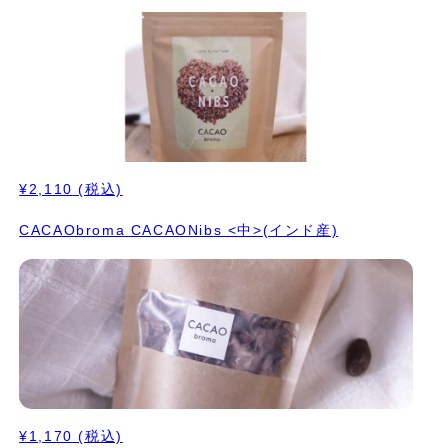
¥2,110
(税込)
CACAObroma CACAONibs <中>(インド産)
¥1,170
(税込)