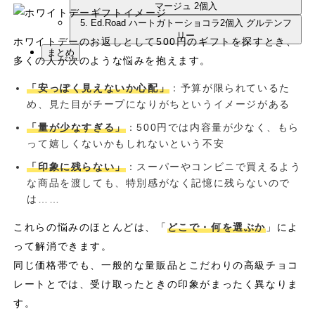
マージュ 2個入
5. Ed.Road ハートガトーショコラ2個入 グルテンフ
リー
ホワイトデーのお返しとして500円のギフトを探すとき、
まとめ
多くの人が次のような悩みを抱えます。
「安っぽく見えないか心配」
：予算が限られているた
め、見た目がチープになりがちというイメージがある
「量が少なすぎる」
：500円では内容量が少なく、もら
って嬉しくないかもしれないという不安
「印象に残らない」
：スーパーやコンビニで買えるよう
な商品を渡しても、特別感がなく記憶に残らないので
は……
これらの悩みのほとんどは、「
どこで・何を選ぶか
」によ
って解消できます。
同じ価格帯でも、一般的な量販品とこだわりの高級チョコ
レートとでは、受け取ったときの印象がまったく異なりま
す。