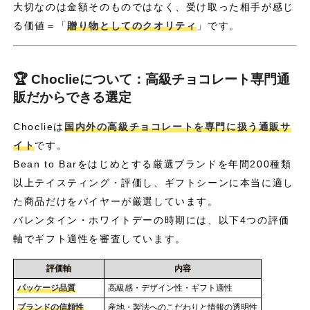
大切なのは金額そのものではなく、受け取った相手が感じ
る価値＝「
贈り物としてのクオリティ
」です。
🏆 Choclieについて：高級チョコレート専門通
販だからできる選定
Choclieは
国内外の高級チョコレートを専門に扱う通販サ
イト
です。
Bean to Barをはじめとする厳選ブランドを年間200種類
以上テイスティング・評価し、ギフトシーンに本当に適し
た商品だけをバイヤーが厳選しています。
バレンタイン・ホワイトデーの時期には、以下4つの評価
軸でギフト適性を審査しています。
評価軸
内容
パッケージ品質
高級感・デザイン性・ギフト適性
ブランドの信頼性
産地・製法へのこだわりと情報の透明性