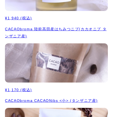
¥1,940
(税込)
CACAObroma 陸前高田産はちみつニブ(カカオニブ タ
ンザニア産)
¥1,170
(税込)
CACAObroma CACAONibs <小> (タンザニア産)