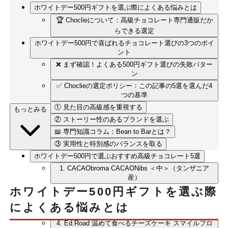
ホワイトデー500円ギフトを選ぶ際によくある悩みとは
🏆 Choclieについて：高級チョコレート専門通販だか
らできる選定
ホワイトデー500円で喜ばれるチョコレート選びの3つのポイ
ント
❌ まず確認！よくある500円ギフト選びの失敗パター
ン
✅ Choclieの選定ポリシー：この記事の5選を選んだ4
つの基準
① 見た目の高級感を重視する
もっとみる
② ストーリー性のあるブランドを選ぶ
📖 専門知識コラム：Bean to Barとは？
③ 実用性と特別感のバランスを取る
ホワイトデー500円で選ぶおすすめ高級チョコレート5選
1. CACAObroma CACAONibs ＜中＞（タンザニア
産）
ホワイトデー500円ギフトを選ぶ際
2. CACAObroma Coffee Chocolate ハーフ
3. Cherry BonBon チェリーボンボン2個入（期間限
によくある悩みとは
定）
4. Ed.Road 温めて食べるチーズケーキ スマイルフロ