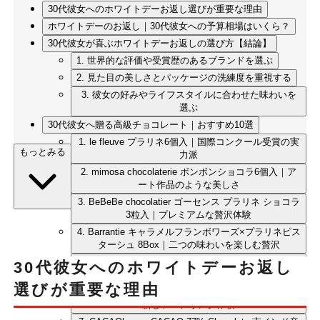
30代彼女へのホワイトデーお返し選びが重要な理由
ホワイトデーのお返し｜30代彼女への予算相場はいくら？
30代彼女が喜ぶホワイトデーお返しの選び方【結論】
1. 世界的な評価や受賞歴のあるブランドを選ぶ
2. 見た目の美しさとパッケージの洗練度を重視する
3. 彼女の好みやライフスタイルに合わせた味わいを
選ぶ
30代彼女へ贈る高級チョコレート｜おすすめ10選
1. le fleuve プラリネ6個入｜国際コンクール受賞の実
もっとみる
力派
2. mimosa chocolaterie ボンボンショコラ6個入｜ア
ート作品のような美しさ
3. BeBeBe chocolatier ゴーセンス プラリネ ショコラ
3粒入｜プレミアムな贅沢体験
4. Barrantie キャラメルフランボワーズ×プラリネピス
ターシュ 8Box｜二つの味わいを楽しむ贅沢
5. Cherry BonBon ボンボンバッグ｜可愛らしさと美
30代彼女へのホワイトデーお返し
味しさの両立
選びが重要な理由
6. 果実と茶葉を活かしたノンアルコールシリーズ｜
新しいペアリング体験