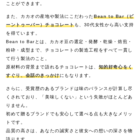
ことができます。
また、カカオの産地や製法にこだわった
Bean to Bar（ビ
ーントゥーバー）チョコレート
も、30代女性から高い支持
を得ています。
Bean to Barとは、カカオ豆の選定・発酵・乾燥・焙煎・
粉砕・成型まで、チョコレートの製造工程をすべて一貫し
て行う製法のこと。
原材料の背景まで語れるチョコレートは、
知的好奇心をく
すぐり、会話のきっかけ
にもなります。
さらに、受賞歴のあるブランドは味のバランスが計算し尽
くされており、「美味しくない」という失敗がほとんどあ
りません。
初めて贈るブランドでも安心して選べる点も大きなメリッ
トです。
品質の高さは、あなたの誠実さと彼女への想いの深さを物
語ります。