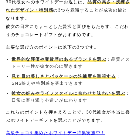
30代彼女へのホワイトデーお返しは、
品質の高さ・洗練さ
れたデザイン・特別感
の3つを意識することが成功の鍵と
なります。
彼女の日常にちょっとした贅沢と喜びをもたらす、こだわ
りのチョコレートギフトがおすすめです。
主要な選び方のポイントは以下の3つです。
世界的な評価や受賞歴のあるブランドを選ぶ
：品質とス
トーリー性が彼女の心に響きます
見た目の美しさとパッケージの洗練度を重視する
：
SNS映えや特別感を演出できます
彼女の好みやライフスタイルに合わせた味わいを選ぶ
：
日常に寄り添う心遣いが伝わります
これらのポイントを押さえることで、30代彼女が本当に喜
ぶホワイトデーギフトを選ぶことができます。
高級チョコを集めたホワイトデー特集実施中！