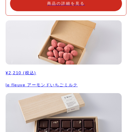
ツのプラリネに、そばの個性的な風味。 表面にはそば茶をあしら
商品の詳細を見る
っています。香ばしさが絶品。 ⭐️ICA2020（アジアパシフィック
エリア）でゴールド受賞 ・プラリネアマンド アーモンドプラリネ
にビターなノワールのショコラをコーティング。 カリカリとした
食感も楽しいショコラ。 ・クロワッサンプラリネ アーモンドとヘ
ーゼルナッツのプラリネに 長時間熟成の自家製クロワッサンを加
え、ざくざくとした食感に。 ⭐️ICA2020（ワールド）でシルバー
受賞 ⭐️C.C.C.2025でTablette d'OrとCoup de Coeur受賞 ・日
本茶のプラリネ アーモンドプラリネに、兵庫県神河町で300年つ
づく茶畑を継承した仙霊茶のほうじ茶を合わせて。 茶の渋みも、
より味わいに奥深さを。 ⭐️ICA2022（アジアパシフィックエリ
ア）でゴールド受賞 ⭐️C.C.C.2025でTablette d'OrとCoup de
¥2,210
(税込)
Coeur受賞
le fleuve アーモンドいちごミルク