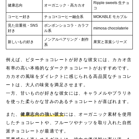
Ripple sweets 生チョ
健康志向
オーガニック・高カカオ
コ
コーヒー好き
チョコ×コーヒー融合系
MOKABLE モカブル
見た目重視・SNS
ボンボンショコラ・カラフ
mimosa chocolaterie
好き
ル系
ノンアルペアリング・創作
新しいもの好き
果実と茶葉シリーズ
系
例えば、ビターチョコレートが好きな彼女には、カカオ含
有率の高い本格的なダークチョコレートがおすすめです。
カカオの風味をダイレクトに感じられる高品質なチョコレ
ートは、大人の味覚を満足させます。
一方、甘いものが好きな彼女には、キャラメルやプラリネ
を使った柔らかな甘みのあるチョコレートが喜ばれます。
また、
健康志向の強い彼女
には、オーガニック素材を使用
したチョコレートや、フルーツやナッツを取り入れた自然
派チョコレートが最適です。