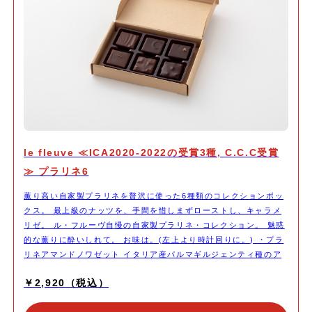
le fleuve ≪ICA2020-2022の受賞3種, C.C.C受賞
≫ プラリネ6
薫り高い自家製プラリネを贅沢に使った6種類のコレクションボッ
クス。 最上級のナッツを、手間を惜しまずローストし、キャラメ
リゼ。 ル・フルーヴ自慢の自家製プラリネ・コレクション。 魅惑
的な薫りに酔いしれて。 お味は。(左上より時計回りに。) ・プラ
リネアマンドノワゼット イタリア産パルマギルジェンティ種のア
ーモンドと イタリア産ヘーゼルナッツのプラリネ。プレーン味。
￥2,920（税込）
・プラリネシトロン アーモンドプラリネを、愛媛県中島産の減農
薬レモンで爽やかに。 ・プラリネそば アーモンドとヘーゼルナッ