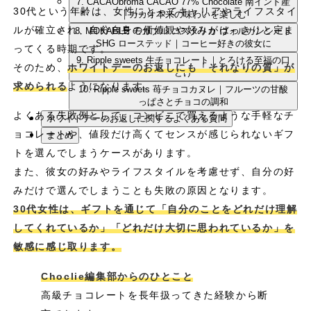
7. CACAObroma CACAO 77% Chocolate 南インド産
30代という年齢は、女性にとってキャリアやライフスタイ
｜カカオ本来の味わいを楽しむ
ルが確立され、自分自身の価値観や好みがはっきりと定ま
8. MOKABLE モカブル コスタリカ ヴォルカンシート
SHG ローステッド｜コーヒー好きの彼女に
ってくる時期です。
9. Ripple sweets 生チョコレート｜とろける至福の口
そのため、
ホワイトデーのお返しにも「それなりの質」が
どけ
求められる
ようになります。
10. Ripple sweets 苺チョコカヌレ｜フルーツの甘酸
っぱさとチョコの調和
よくある失敗例として、コンビニで買えるような手軽なチ
ホワイトデーのお返しに関するよくある質問
ョコレートや、値段だけ高くてセンスが感じられないギフ
まとめ
トを選んでしまうケースがあります。
また、彼女の好みやライフスタイルを考慮せず、自分の好
みだけで選んでしまうことも失敗の原因となります。
30代女性は、ギフトを通じて「自分のことをどれだけ理解
してくれているか」「どれだけ大切に思われているか」を
敏感に感じ取ります。
Choclie編集部からのひとこと
高級チョコレートを長年扱ってきた経験から断