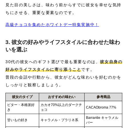
見た目の美しさは、味わう前からすでに彼女を幸せな気持
ちにさせる、重要な要素なのです。
高級チョコを集めたホワイトデー特集実施中！
3. 彼女の好みやライフスタイルに合わせた味わ
いを選ぶ
30代の彼女へのギフト選びで最も重要なのは、
彼女自身の
好みやライフスタイルに寄り添うこと
です。
普段の会話や行動から、彼女がどんな味わいを好むのかを
しっかりと観察しましょう。
彼女のタイプ
おすすめの味わい
参考商品
ビター・本格派好
カカオ70%以上のダークチ
CACAObroma 77%
き
ョコ
Barrantie キャラメル
甘いもの好き
キャラメル・プラリネ系
バー