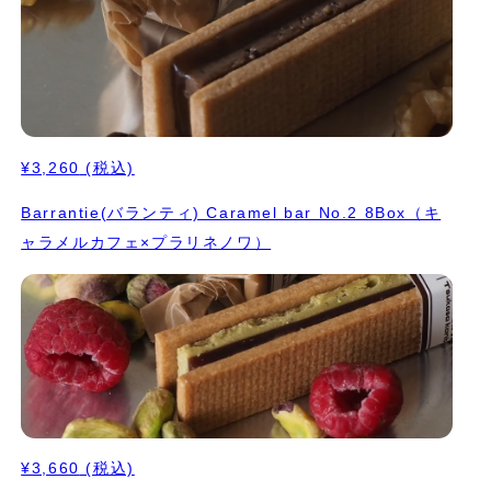
¥3,260
(税込)
Barrantie(バランティ) Caramel bar No.2 8Box（キ
ャラメルカフェ×プラリネノワ）
¥3,660
(税込)