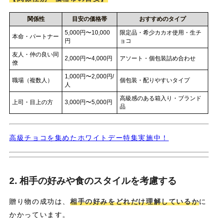
関係性
目安の価格帯
おすすめのタイプ
5,000円〜10,000
限定品・希少カカオ使用・生チ
本命・パートナー
円
ョコ
友人・仲の良い同
2,000円〜4,000円
アソート・個包装詰め合わせ
僚
1,000円〜2,000円/
職場（複数人）
個包装・配りやすいタイプ
人
高級感のある箱入り・ブランド
上司・目上の方
3,000円〜5,000円
品
高級チョコを集めたホワイトデー特集実施中！
2. 相手の好みや食のスタイルを考慮する
贈り物の成功は、
相手の好みをどれだけ理解しているか
に
かかっています。