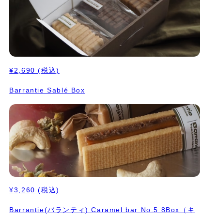
¥2,690
(税込)
Barrantie Sablé Box
¥3,260
(税込)
Barrantie(バランティ) Caramel bar No.5 8Box（キ