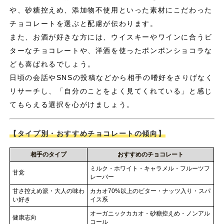
や、砂糖控えめ、添加物不使用といった素材にこだわった
チョコレートを選ぶと配慮が伝わります。
また、お酒が好きな方には、ウイスキーやワインに合うビ
ターなチョコレートや、洋酒を使ったボンボンショコラな
ども喜ばれるでしょう。
日頃の会話やSNSの投稿などから相手の嗜好をさりげなく
リサーチし、「自分のことをよく見てくれている」と感じ
てもらえる選択を心がけましょう。
【タイプ別・おすすめチョコレートの傾向】
相手のタイプ
おすすめのチョコレート
ミルク・ホワイト・キャラメル・フルーツフ
甘党
レーバー
甘さ控えめ派・大人の味わ
カカオ70%以上のビター・ナッツ入り・スパ
い好き
イス系
オーガニックカカオ・砂糖控えめ・ノンアル
健康志向
コール