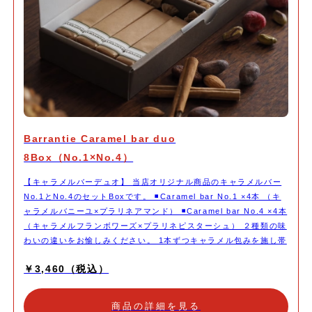
Barrantie Caramel bar duo
8Box（No.1×No.4）
【キャラメルバーデュオ】 当店オリジナル商品のキャラメルバー
No.1とNo.4のセットBoxです。 ◾️Caramel bar No.1 ×4本 （キ
ャラメルバニーユ×プラリネアマンド） ◾️Caramel bar No.4 ×4本
（キャラメルフランボワーズ×プラリネピスターシュ） ２種類の味
わいの違いをお愉しみください。 1本ずつキャラメル包みを施し帯
シールを貼ってお届けいたします。
￥3,460（税込）
商品の詳細を見る