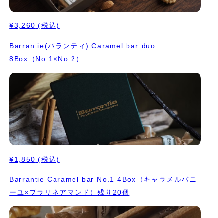
¥3,260
(税込)
Barrantie(バランティ) Caramel bar duo
8Box（No.1×No.2）
¥1,850
(税込)
Barrantie Caramel bar No.1 4Box（キャラメルバニ
ーユ×プラリネアマンド）残り20個