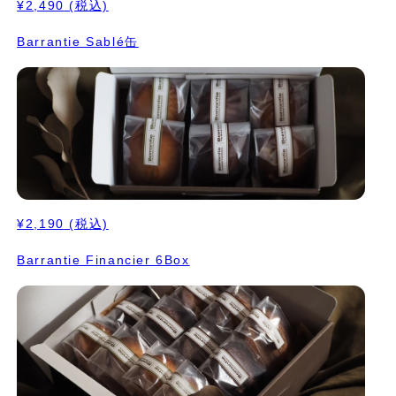
¥2,490
(税込)
Barrantie Sablé缶
¥2,190
(税込)
Barrantie Financier 6Box