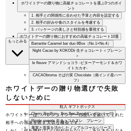
ホワイトデーの贈り物に高級チョコレートを選ぶ3つのポイ
ント
1. 相手との関係性に合わせた予算と内容を設定する
2. 相手の好みや食のスタイルを考慮する
3. パッケージの美しさと特別感を重視する
ホワイトデーの贈り物におすすめの高級チョコレート10選
もっとみる
Barrantie Caramel bar duo 8Box（No.1×No.4）
Night Cacao by KOKODii 生チョコレート＜プレーン
＞
le fleuve アマンドショコラ -ビターアーモンド＆ホワ
イトカカオ-
CACAObroma そばの実 Chocolate（南インド産ハー
フ）
ホワイトデーの贈り物選びで失敗
siro 雫シリーズ12個入り
mimosa chocolaterie ボンボンショコラ6個入
しないために
BeBeBe chocolatier ゴーセンス プラリネ ショコラ9
粒入 ギフトボックス
Cherry BonBon Bon Bon Bag (ボンボンバッグ)
ホワイトデーは、バレンタインデーに想いを届けてくれた
Ripple sweets 生チョコカヌレ プレーン
相手への感謝を表す大切な機会です。
果実と茶葉を活かしたノンアルコールシリーズ
しかし「何を贈ればいいかわからない」「ありきたりなも