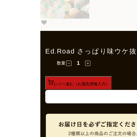
Ed.Road さっぱり味ウ
数量
レジへ進む（お届先情報入力）