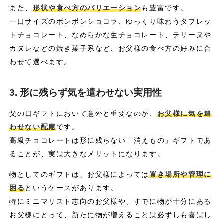
また、
形状や食べ方のバリエーション
も豊富です。
一口サイズのボンボンショコラ、ゆっくり味わうタブレッ
トチョコレート、なめらかな生チョコレート、テリーヌや
カヌレなどの焼き菓子系など、お父様の食べ方の好みに合
わせて選べます。
3. 形に残らず気を遣わせない実用性
父の日ギフトにおいて意外と重要なのが、
お父様に気を遣
わせない配慮
です。
高級チョコレートは形に残らない「消えもの」ギフトであ
ることが、実は大きなメリットになります。
物としてのギフトは、お父様によっては
置き場所や管理に
困る
というケースがあります。
特にミニマリスト志向のお父様や、すでに物が十分にある
お父様にとって、新たに物が増えることは必ずしも喜ばし