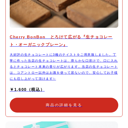
Cherry BonBon とろけて広がる『生チョコレー
ト・オーガニックプレーン』
大好評の生チョコレートに3種のテイストをご用意致しました。丁
寧に作った当店の生チョコレートは、滑らかな口溶けで、口に入れ
るとチョコレート本来の香りが広がります。当店の生チョコレート
は、コアントロー以外はお酒を使って居ないので、安心してお子様
にも召し上がって頂けます✨
￥1,600（税込）
商品の詳細を見る