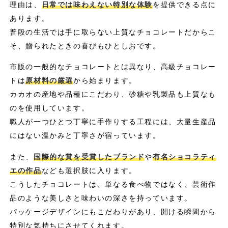
理由は、
日常では味わえない特別な体験
を提供できる点に
あります。
普段の生活では手に取らない上質なチョコレートだからこ
そ、贈られたときの喜びもひとしおです。
市販の一般的なチョコレートとは異なり、高級チョコレー
トは
原材料の厳選
から始まります。
カカオの産地や品種にこだわり、砂糖や乳製品も上質なも
のを使用しています。
職人が一つひとつ丁寧に手作りする工程には、大量生産品
にはない温かみと丁寧さが宿っています。
また、
国際的な賞を受賞したブランド
や
有名ショコラティ
エの作品
なども選択肢に入ります。
こうしたチョコレートは、単なる食べ物ではなく、芸術作
品のような美しさと味わいの深さを持っています。
パッケージデザインにもこだわりがあり、開ける瞬間から
特別な気持ちにさせてくれます。