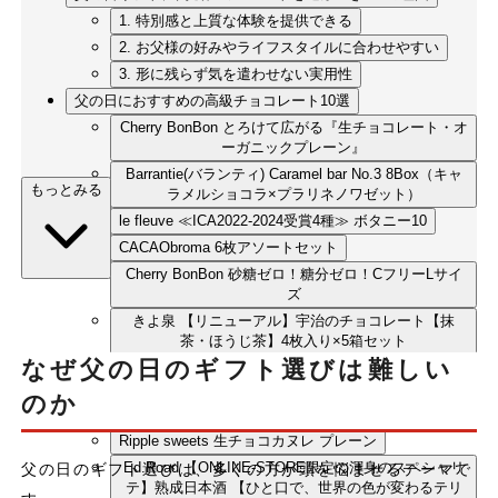
1. 特別感と上質な体験を提供できる
2. お父様の好みやライフスタイルに合わせやすい
3. 形に残らず気を遣わせない実用性
父の日におすすめの高級チョコレート10選
Cherry BonBon とろけて広がる『生チョコレート・オ
ーガニックプレーン』
Barrantie(バランティ) Caramel bar No.3 8Box（キャ
もっとみる
ラメルショコラ×プラリネノワゼット）
le fleuve ≪ICA2022-2024受賞4種≫ ボタニー10
CACAObroma 6枚アソートセット
Cherry BonBon 砂糖ゼロ！糖分ゼロ！CフリーLサイ
ズ
きよ泉 【リニューアル】宇治のチョコレート【抹
茶・ほうじ茶】4枚入り×5箱セット
なぜ父の日のギフト選びは難しい
BeBeBe chocolatier ゴーセンス プラリネ ショコラ16
粒入 ギフトボックス
のか
mimosa chocolaterie おやつ袋
Ripple sweets 生チョコカヌレ プレーン
Ed.Road 【ONLINE-STORE限定の渾身のスペシャリ
父の日のギフト選びは、多くの方が頭を悩ませるテーマで
テ】熟成日本酒 【ひと口で、世界の色が変わるテリ