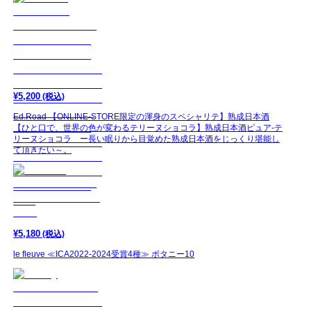
¥
5,200
(税込)
Ed.Road 【ONLINE-STORE限定の渾身のスペシャリテ】熟成日本酒
【ひと口で、世界の色が変わるテリーヌショコラ】熟成日本酒ピュア-テ
リーヌショコラ ー長い眠りから目覚めた熟成日本酒をじっくり堪能し
て頂きたい～。
¥
5,180
(税込)
le fleuve ≪ICA2022-2024受賞4種≫ ボタニー10