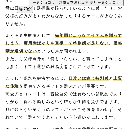
す。
ーヌショコラ】熟成日本酒ピュア-テリーヌショコラ
母の日に比べて選択肢が限られているように感じたり、お
まとめ
父様の好みがよくわからなかったりするケースが少なくあ
りません。
よくある失敗例として、
毎年同じようなアイテムを贈って
しまう
、
実用性ばかりを重視して特別感が足りない
、
価格
帯が適切でない
といった声が聞かれます。
また、お父様自身が「何もいらない」と言ってしまうこと
も多く、ギフト選びの難易度をさらに上げています。
こうした課題を解決するには、
日常とは違う特別感
と
上質
な体験
を提供できるギフトを選ぶことが重要です。
高級チョコレートは、普段自分では買わない贅沢品であり
ながら、食べる楽しみという確かな価値を提供できます。
形に残らない消えものギフトだからこそ気を遣わせず、そ
れでいて「選んでくれた」という心遣いが伝わります。