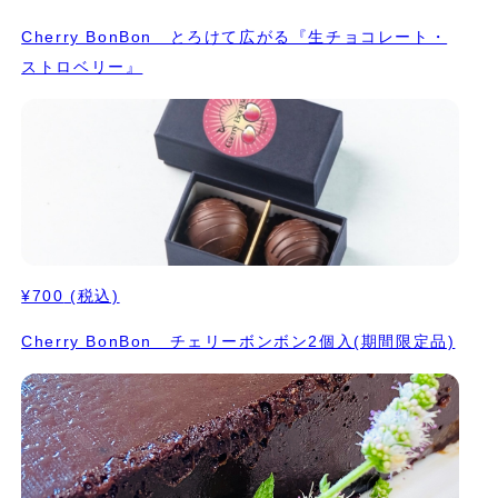
Cherry BonBon とろけて広がる『生チョコレート・
ストロベリー』
¥700
(税込)
Cherry BonBon チェリーボンボン2個入(期間限定品)