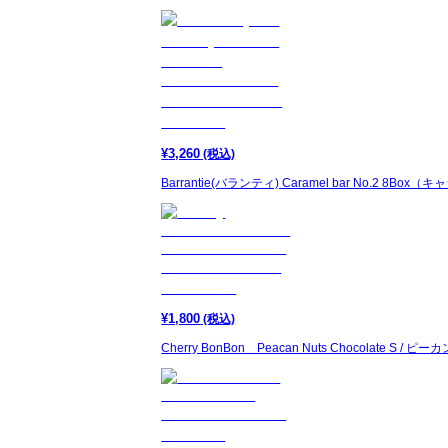
¥
3,260
(税込)
Barrantie(バランティ) Caramel bar No.2 8
¥
1,800
(税込)
Cherry BonBon Peacan Nuts Chocolate S 