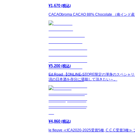
¥
1,670
(税込)
CACAObroma CACAO 88% Chocolate （南インド
¥
5,200
(税込)
Ed.Road 【ONLINE-STORE限定の渾身
潟の日本酒を存分に堪能して頂きたい～。
¥
4,860
(税込)
le fleuve ≪ICA2020-2025受賞5種, C.C.C受賞3種