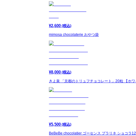
¥
2,600
(税込)
mimosa chocolaterie おやつ袋
¥
8,000
(税込)
きよ泉 「京都のトリュフチョコレート」20粒 【ホ
¥
5,500
(税込)
BeBeBe chocolatier ゴーセンス プラリネ ショコ