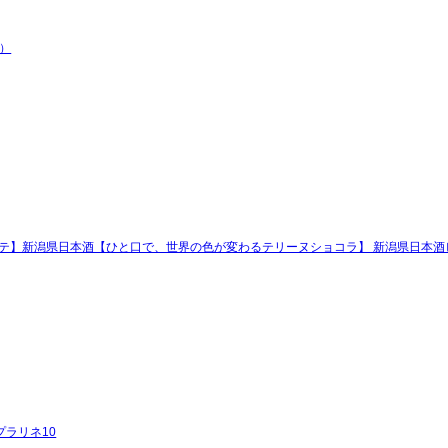
産）
のスペシャリテ】新潟県日本酒【ひと口で、世界の色が変わるテリーヌショコラ】 新潟県日
≫ プラリネ10