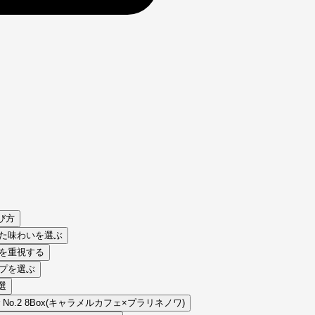
び方
せた味わいを選ぶ
感を重視する
イプを選ぶ
選
l bar No.2 8Box(キャラメルカフェ×プラリネノワ)