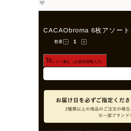
CACAObroma 6枚アソー
数量
レジへ進む（お届先情報入力）