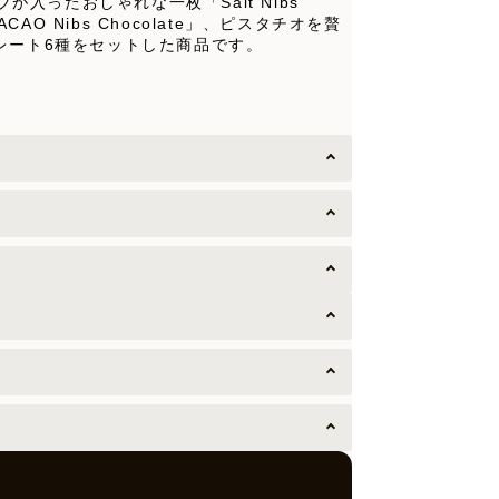
ブが入ったおしゃれな一枚「Salt Nibs
 Nibs Chocolate」、ピスタチオを贅
ョコレート6種をセットした商品です。