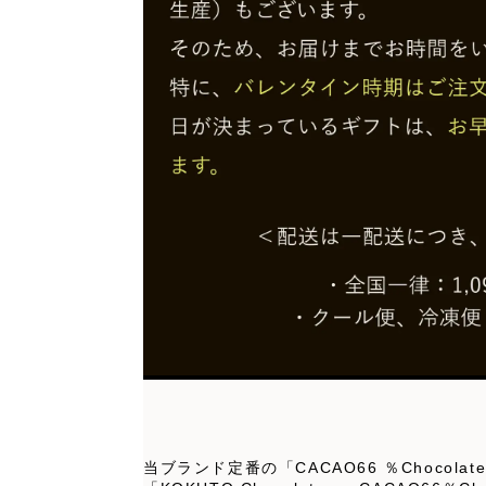
当ブランド定番の「CACAO66 ％Chocol