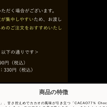
商品の特徴
ate」、甘さ控えめでカカオの風味が引き立つ「CACAO77％ Cho