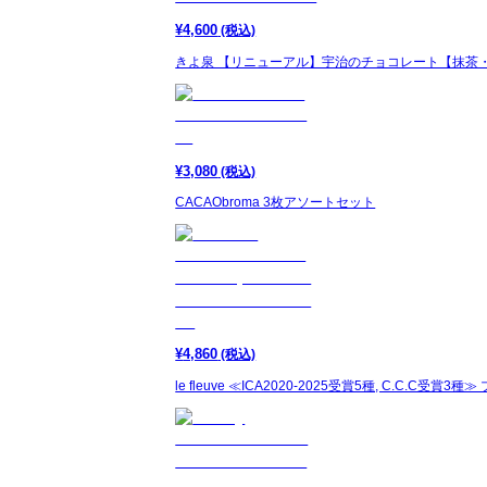
¥
4,600
(税込)
きよ泉 【リニューアル】宇治のチョコレート【抹茶・
¥
3,080
(税込)
CACAObroma 3枚アソートセット
¥
4,860
(税込)
le fleuve ≪ICA2020-2025受賞5種, C.C.C受賞3種