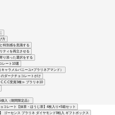
に
び方
帯と特別感を意識する
オリティを両立させる
に寄り添った選択をする
レート10選
No.1 4Box（キャラメルバニーユ×プラリネアマンド）
i いちじくのダークチョコレートがけ
賞5種, C.C.C受賞3種≫ プラリネ10
ンボン5個入（期間限定品）
ョコレート【抹茶・ほうじ茶】4枚入り×5箱セット
プレミアム】 ゴーセンス プラリネ ダイヤモンド9粒入 ギフトボックス