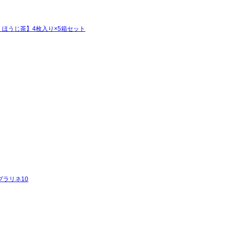
ほうじ茶】4枚入り×5箱セット
≫ プラリネ10