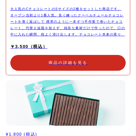
大人気のCチョコレートのSサイズの2種をセットした商品です。
オープン当初より1番人気。良く練ったクーベルチュールチョコレ
ートを薄く延ばして 煙草のように一本ずつ手作業で巻いたチョコ
レート。代替え油脂を加えず、純良な素材だけで作ったので、口の
中に入れた瞬間、程よく溶け出します。チョコレート本来の香り、
パリパリとした食感をお楽しみ下さい
￥3,500（税込）
商品の詳細を見る
¥1,800
(税込)