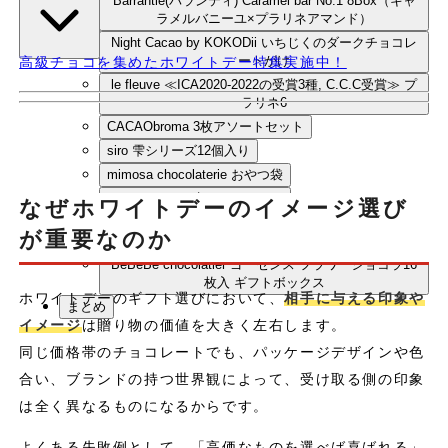
Barrantie(バランティ) Caramel bar No.1 8Box（キャ
ラメルバニーユ×プラリネアマンド）
Night Cacao by KOKODii いちじくのダークチョコレ
ートがけ
高級チョコを集めたホワイトデー特集実施中！
le fleuve ≪ICA2020-2022の受賞3種, C.C.C受賞≫ プ
ラリネ6
CACAObroma 3枚アソートセット
siro 雫シリーズ12個入り
mimosa chocolaterie おやつ袋
Ripple sweets 生チョコレート
なぜホワイトデーのイメージ選び
きよ泉 【リニューアル】宇治のチョコレート【抹
が重要なのか
茶・ほうじ茶】4枚入り×5箱セット
BeBeBe chocolatier ゴーセンス フラワーショコラ16
枚入 ギフトボックス
ホワイトデーのギフト選びにおいて、
相手に与える印象や
まとめ
イメージ
は贈り物の価値を大きく左右します。
同じ価格帯のチョコレートでも、パッケージデザインや色
合い、ブランドの持つ世界観によって、受け取る側の印象
は全く異なるものになるからです。
よくある失敗例として、「高価なものを選べば喜ばれる」