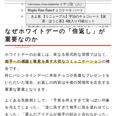
mimosa chocolaterie イチゴ缶（大）
Maple Raw Rawチョコケーキ ハート
きよ泉 【リニューアル】宇治のチョコレート【抹
茶・ほうじ茶】4枚入り×5箱セット
BeBeBe chocolatier ゴーセンス プラリネ ショコラ16
なぜホワイトデーの「倍返し」が
粒入 ギフトボックス
重要なのか
(準備中)
まとめ
ホワイトデーのお返しは、単なる形式的な習慣ではなく、
相手への感謝と敬意を表す大切なコミュニケーション
の機
会です。
特にバレンタインデーに本命チョコや高価なプレゼントを
いただいた場合、お返しの内容は今後の関係性を左右する
重要な要素となります。
よくある失敗例として、「予算を抑えすぎて安っぽい印象
を与えてしまった」「逆に高すぎて相手に気を遣わせてし
まった」「選んだアイテムが相手の好みと合わなかった」