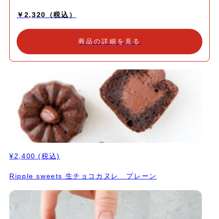
な甘さが口の中でふんわりと広がります。 一つ一つ丁寧に焼き上
￥2,320（税込）
げたこのカヌレは、ティータイムにもぴったり。 ヴィーガン・グ
ルテンフリーながら、満足感のある贅沢な味わいです。 期間限定
のため、お早めにお楽しみください。
商品の詳細を見る
¥2,400
(税込)
Ripple sweets 生チョコカヌレ プレーン