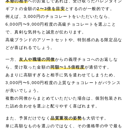
本命の相手
へのお返しであれば、受け取ったバレンタイン
ギフトの金額の
2〜3倍を目安
とするのが一般的です。
例えば、3,000円のチョコレートをいただいたなら、
6,000円〜9,000円程度の高級チョコレートを選ぶこと
で、真剣な気持ちと誠意が伝わります。
高級ブランドのアソートセットや、特別感のある限定品な
どが喜ばれるでしょう。
一方、
友人や職場の同僚
からの義理チョコへのお返しな
ら、受け取った金額の
同額〜1.5倍程度
が適切です。
あまりに高額すぎると相手に気を遣わせてしまうため、
3,000円〜5,000円程度の上質なチョコレートがバランス
が良いでしょう。
複数の同僚からまとめていただいた場合は、個別包装され
た詰め合わせを選ぶと配りやすく喜ばれます。
また、予算だけでなく
品質重視の姿勢
も大切です。
単に高額なものを選ぶのではなく、その価格帯の中で最も