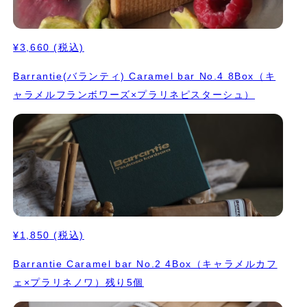
¥3,660
(税込)
Barrantie(バランティ) Caramel bar No.4 8Box（キ
ャラメルフランボワーズ×プラリネピスターシュ）
¥1,850
(税込)
Barrantie Caramel bar No.2 4Box（キャラメルカフ
ェ×プラリネノワ）残り5個