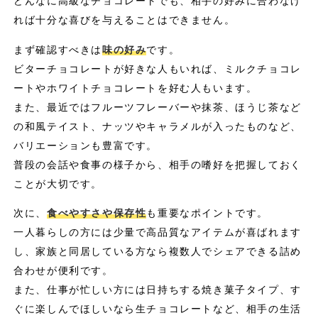
どんなに高級なチョコレートでも、相手の好みに合わなけ
れば十分な喜びを与えることはできません。
まず確認すべきは
味の好み
です。
ビターチョコレートが好きな人もいれば、ミルクチョコレ
ートやホワイトチョコレートを好む人もいます。
また、最近ではフルーツフレーバーや抹茶、ほうじ茶など
の和風テイスト、ナッツやキャラメルが入ったものなど、
バリエーションも豊富です。
普段の会話や食事の様子から、相手の嗜好を把握しておく
ことが大切です。
次に、
食べやすさや保存性
も重要なポイントです。
一人暮らしの方には少量で高品質なアイテムが喜ばれます
し、家族と同居している方なら複数人でシェアできる詰め
合わせが便利です。
また、仕事が忙しい方には日持ちする焼き菓子タイプ、す
ぐに楽しんでほしいなら生チョコレートなど、相手の生活