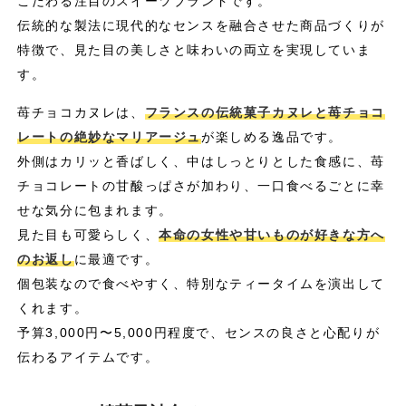
こだわる注目のスイーツブランドです。
伝統的な製法に現代的なセンスを融合させた商品づくりが
特徴で、見た目の美しさと味わいの両立を実現していま
す。
苺チョコカヌレは、
フランスの伝統菓子カヌレと苺チョコ
レートの絶妙なマリアージュ
が楽しめる逸品です。
外側はカリッと香ばしく、中はしっとりとした食感に、苺
チョコレートの甘酸っぱさが加わり、一口食べるごとに幸
せな気分に包まれます。
見た目も可愛らしく、
本命の女性や甘いものが好きな方へ
のお返し
に最適です。
個包装なので食べやすく、特別なティータイムを演出して
くれます。
予算3,000円〜5,000円程度で、センスの良さと心配りが
伝わるアイテムです。