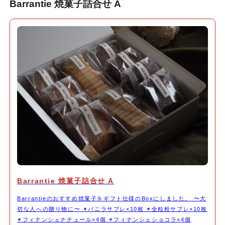
Barrantie 焼菓子詰合せ A
Barrantie 焼菓子詰合せ A
Barrantieのおすすめ焼菓子をギフト仕様のBoxにしました。 〜大
切な人への贈り物に〜 ✴︎バニラサブレ×10枚 ✴︎全粒粉サブレ×10枚
✴︎フィナンシェナチュール×4個 ✴︎フィナンシェショコラ×4個