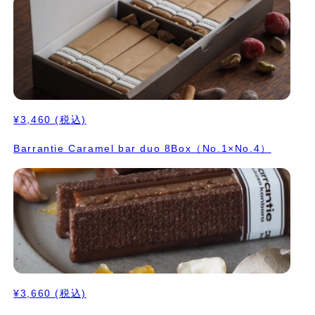
¥3,460
(税込)
Barrantie Caramel bar duo 8Box（No.1×No.4）
¥3,660
(税込)