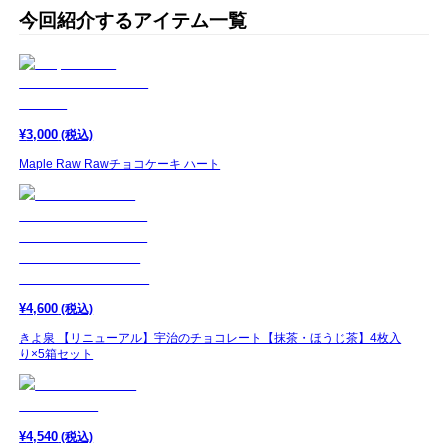
今回紹介するアイテム一覧
¥
3,000
(税込)
Maple Raw Rawチョコケーキ ハート
¥
4,600
(税込)
きよ泉 【リニューアル】宇治のチョコレート【抹茶・ほうじ茶】4枚入
り×5箱セット
¥
4,540
(税込)