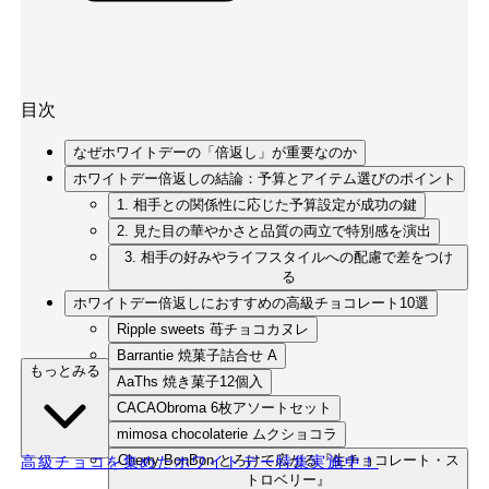
目次
なぜホワイトデーの「倍返し」が重要なのか
ホワイトデー倍返しの結論：予算とアイテム選びのポイント
1. 相手との関係性に応じた予算設定が成功の鍵
2. 見た目の華やかさと品質の両立で特別感を演出
3. 相手の好みやライフスタイルへの配慮で差をつけ
る
ホワイトデー倍返しにおすすめの高級チョコレート10選
Ripple sweets 苺チョコカヌレ
Barrantie 焼菓子詰合せ A
もっとみる
AaThs 焼き菓子12個入
CACAObroma 6枚アソートセット
mimosa chocolaterie ムクショコラ
Cherry BonBon とろけて広がる『生チョコレート・ス
高級チョコを集めたホワイトデー特集実施中！
トロベリー』