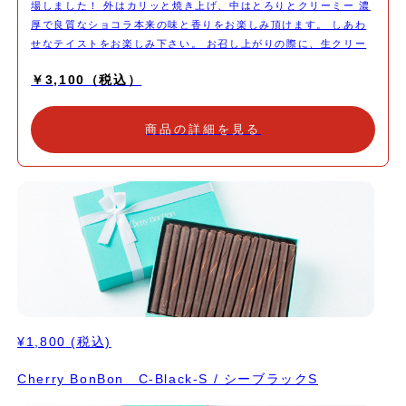
場しました！ 外はカリッと焼き上げ、中はとろりとクリーミー 濃
厚で良質なショコラ本来の味と香りをお楽しみ頂けます。 しあわ
せなテイストをお楽しみ下さい。 お召し上がりの際に、生クリー
ムやアイスクリームなどを添えて頂くと、より美味しく召し上がっ
￥3,100（税込）
て頂けます。 (召し上がる分だけカットして残りを冷凍保管して頂
けますと、安心して保管出来ます)
商品の詳細を見る
¥1,800
(税込)
Cherry BonBon C-Black-S / シーブラックS