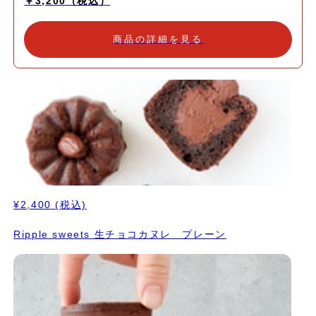
￥3,200（税込）
く美味しさに仕上げました。 濃厚でありながら甘さ控えめなので
最後まで飽きることなく楽しめます。 ◎ギフトにも、自分時間の
贅沢にも 大切な方へのプレゼントに：バレンタインのギフトとし
商品の詳細を見る
て、感謝や愛の気持ちを伝える一品にぴったりです。 自分へのご
褒美に：頑張っている自分への小さな贅沢。ひとりのリラックスタ
イムや特別なひとときのお供にどうぞ。 シェアして楽しむ：家族
や友人と一緒に分け合えば、笑顔が広がる心温まる時間を演出しま
す。 ヴィーガン＆グルテンフリー、そして期間限定 動物性食材や
乳製品を使用していないため、ヴィーガンの方はもちろん、健康を
意識する方やアレルギーのある方にも安心してお楽しみいただけま
す。 この『ヴィーガン生チョコレート』はバレンタインの期間限
定商品です。大切な人との甘いひととき、そして自分への癒しの時
間を、Ripple Sweetsの生チョコで贅沢に彩りませんか？
¥2,400
(税込)
Ripple sweets 生チョコカヌレ プレーン