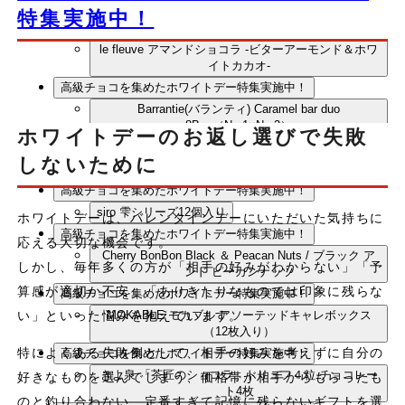
ス
特集実施中！
高級チョコを集めたホワイトデー特集実施中！
le fleuve アマンドショコラ -ビターアーモンド＆ホワ
イトカカオ-
高級チョコを集めたホワイトデー特集実施中！
Barrantie(バランティ) Caramel bar duo
8Box（No.1×No.2）
ホワイトデーのお返し選びで失敗
高級チョコを集めたホワイトデー特集実施中！
しないために
CACAObroma 3枚アソートセット
高級チョコを集めたホワイトデー特集実施中！
siro 雫シリーズ12個入り
ホワイトデーは、バレンタインデーにいただいた気持ちに
高級チョコを集めたホワイトデー特集実施中！
応える大切な機会です。
Cherry BonBon Black ＆ Peacan Nuts / ブラック ア
しかし、毎年多くの方が「相手の好みがわからない」「予
ンド ピーカンナッツ
算感が適切か不安」「ありきたりなものでは印象に残らな
高級チョコを集めたホワイトデー特集実施中！
い」といった悩みを抱えています。
MOKABLE モカブル アソーテッドキャレボックス
（12枚入り）
特によくある失敗例として、相手の好みを考えずに自分の
高級チョコを集めたホワイトデー特集実施中！
きよ泉 「茶匠のショコラ」トリュフ４粒 チョコレー
好きなものを選んでしまう、価格帯が相手からもらったも
ト4枚
のと釣り合わない、定番すぎて記憶に残らないギフトを選