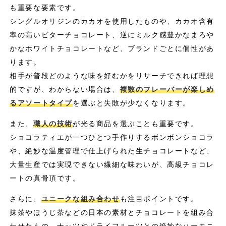
も重要な要素です。
シングルオリジンのカカオを使用したものや、カカオ含有
率の高いビターチョコレート、逆にミルク感豊かなまろや
かなホワイトチョコレートなど、ブランドごとに個性があ
ります。
相手が普段どのような味を好むかをリサーチできれば理想
的ですが、わからない場合は、
複数のフレーバーが楽しめ
るアソートタイプ
を選ぶと失敗が少なくなります。
また、
職人の技術
が光る商品を選ぶことも重要です。
ショコラティエが一つひとつ手作りするボンボンショコラ
や、絶妙な温度管理で仕上げられた生チョコレートなど、
大量生産では実現できない繊細な味わいが、高級チョコレ
ートの真骨頂です。
さらに、
ユニークな組み合わせ
も注目ポイントです。
抹茶やほうじ茶などの日本の素材とチョコレートを組み合