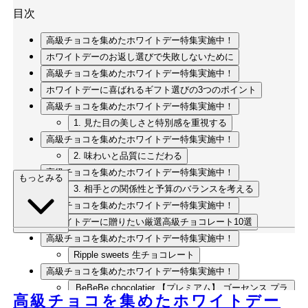
目次
高級チョコを集めたホワイトデー特集実施中！
ホワイトデーのお返し選びで失敗しないために
高級チョコを集めたホワイトデー特集実施中！
ホワイトデーに喜ばれるギフト選びの3つのポイント
高級チョコを集めたホワイトデー特集実施中！
1. 見た目の美しさと特別感を重視する
高級チョコを集めたホワイトデー特集実施中！
2. 味わいと品質にこだわる
高級チョコを集めたホワイトデー特集実施中！
もっとみる
3. 相手との関係性と予算のバランスを考える
高級チョコを集めたホワイトデー特集実施中！
ホワイトデーに贈りたい厳選高級チョコレート10選
高級チョコを集めたホワイトデー特集実施中！
Ripple sweets 生チョコレート
高級チョコを集めたホワイトデー特集実施中！
BeBeBe chocolatier 【プレミアム】 ゴーセンス プラ
高級チョコを集めたホワイトデー
リネ ダイヤモンド &amp; ルビー9粒入 ギフトボック