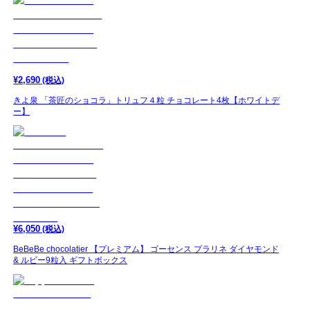
¥
2,690
(税込)
きよ泉 「茶匠のショコラ」トリュフ４粒 チョコレート4枚【ホワイトデ
ー】
¥
6,050
(税込)
BeBeBe chocolatier 【プレミアム】 ゴーセンス プラリネ ダイヤモンド
& ルビー9粒入 ギフトボックス