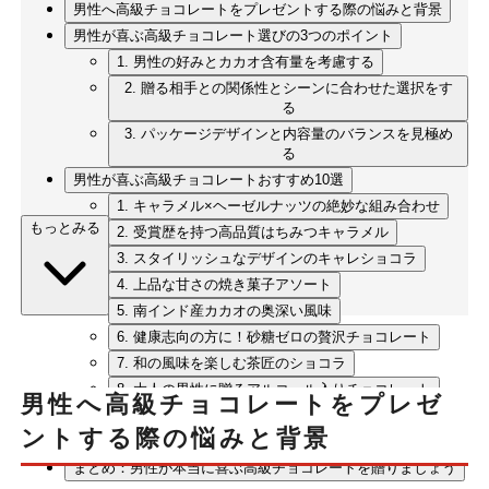
男性へ高級チョコレートをプレゼントする際の悩みと背景
男性が喜ぶ高級チョコレート選びの3つのポイント
1. 男性の好みとカカオ含有量を考慮する
2. 贈る相手との関係性とシーンに合わせた選択をす
る
3. パッケージデザインと内容量のバランスを見極め
る
男性が喜ぶ高級チョコレートおすすめ10選
1. キャラメル×ヘーゼルナッツの絶妙な組み合わせ
もっとみる
2. 受賞歴を持つ高品質はちみつキャラメル
3. スタイリッシュなデザインのキャレショコラ
4. 上品な甘さの焼き菓子アソート
5. 南インド産カカオの奥深い風味
6. 健康志向の方に！砂糖ゼロの贅沢チョコレート
7. 和の風味を楽しむ茶匠のショコラ
8. 大人の男性に贈るアルコール入りチョコレート
男性へ高級チョコレートをプレゼ
9. 芸術的なプラリネショコラ
ントする際の悩みと背景
10. 口どけなめらかな生チョコレート
まとめ：男性が本当に喜ぶ高級チョコレートを贈りましょう