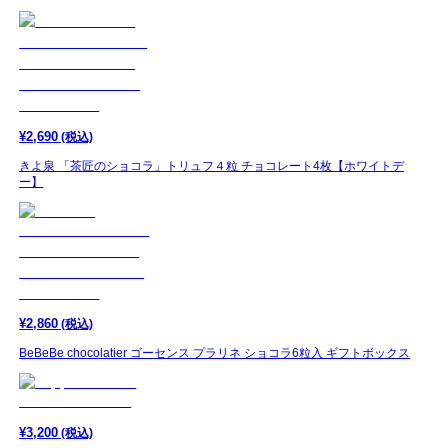
¥
2,690
(税込)
きよ泉 「茶匠のショコラ」トリュフ４粒 チョコレート4枚【ホワイトデ
ー】
¥
2,860
(税込)
BeBeBe chocolatier ゴーセンス プラリネ ショコラ6粒入 ギフトボックス
¥
3,200
(税込)