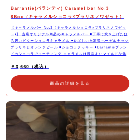
Barrantie(バランティ) Caramel bar No.3
8Box（キャラメルショコラ×プラリネノワゼット）
【キャラメルバー No.3（キャラメルショコラ×プラリネノワゼッ
ト)】 当店オリジナル商品のキャラメルバー ◾️丁寧に炊き上げたほ
ろ苦いビターショコラキャラメル ◾️香ばしい自家製ヘーゼルナッツ
プラリネとオレンジピール ◾️ショコラクッキー ◾️Barrantieブレン
ドのショコラでコーティング キャラメルは通常よりマイルドな焦
がし具合にしフレッシュでフルーティーなハイカカオチョコレート
￥3,660（税込）
を加え深みのある味わいに。 ヘーゼルナッツのプラリネは、皮ご
とじっくりキャラメリゼしてそのままペーストにしました。ミルク
チョコレートと合わせオレンジのコンフィを加え食感アクセント
商品の詳細を見る
に。 ショコラのクッキーでカカオを力強く感じる濃厚な仕上がり
に。 Barrantieブレンドのチョコレートを半分コーティングしパリ
ッと食感をプラス。 時間とともにする変化する食感や香りの感じ
方をお愉しみください。 深煎りのコーヒーや紅茶と一緒にいただ
いたり。 ワインなどお酒を飲みながらちびちび食べていただくの
もお勧めです。 1本ずつキャラメル包みを施し帯シールを貼ってお
届けいたします。