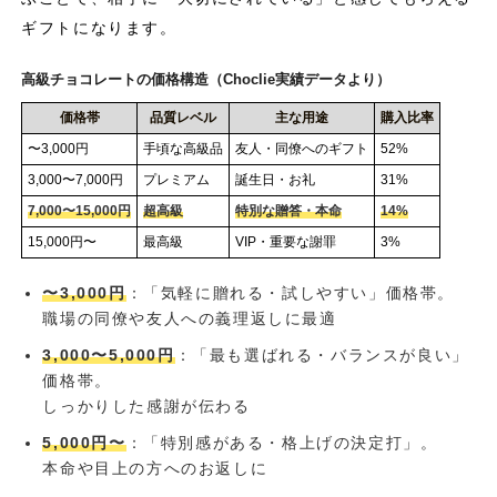
ギフトになります。
高級チョコレートの価格構造（Choclie実績データより）
価格帯
品質レベル
主な用途
購入比率
〜3,000円
手頃な高級品
友人・同僚へのギフト
52%
3,000〜7,000円
プレミアム
誕生日・お礼
31%
7,000〜15,000円
超高級
特別な贈答・本命
14%
15,000円〜
最高級
VIP・重要な謝罪
3%
〜3,000円
：「気軽に贈れる・試しやすい」価格帯。
職場の同僚や友人への義理返しに最適
3,000〜5,000円
：「最も選ばれる・バランスが良い」
価格帯。
しっかりした感謝が伝わる
5,000円〜
：「特別感がある・格上げの決定打」。
本命や目上の方へのお返しに