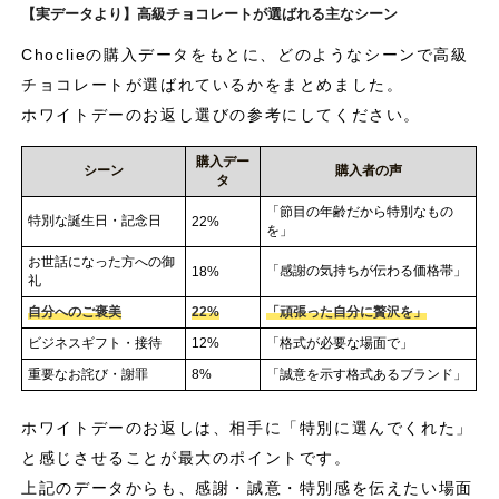
【実データより】高級チョコレートが選ばれる主なシーン
Choclieの購入データをもとに、どのようなシーンで高級
チョコレートが選ばれているかをまとめました。
ホワイトデーのお返し選びの参考にしてください。
購入デー
シーン
購入者の声
タ
「節目の年齢だから特別なもの
特別な誕生日・記念日
22%
を」
お世話になった方への御
「感謝の気持ちが伝わる価格帯」
18%
礼
自分へのご褒美
22%
「頑張った自分に贅沢を」
ビジネスギフト・接待
12%
「格式が必要な場面で」
重要なお詫び・謝罪
8%
「誠意を示す格式あるブランド」
ホワイトデーのお返しは、相手に「特別に選んでくれた」
と感じさせることが最大のポイントです。
上記のデータからも、感謝・誠意・特別感を伝えたい場面