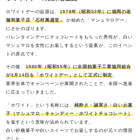
ホワイトデーの起源は、
1978年（昭和53年）に福岡の老
舗和菓子店「石村萬盛堂」
が始めた「マシュマロデー」
にさかのぼります。
バレンタインデーにチョコレートをもらった男性が、白い
マシュマロを女性にお返しするという提案が、このイベン
トの原点です。
その後、
1980年（昭和55年）に全国飴菓子工業協同組合
が3月14日を「ホワイトデー」として正式に制定
。
業界全体でキャンペーンが展開されたことで、全国へ急速
に広まっていきました。
「ホワイト」という名称には、
純粋さ・誠実さ・白いお菓
子（マシュマロ・キャンディー・ホワイトチョコレート）
を返すという意味が込められています。
白い砂糖菓子や白いスイーツでお返しするのが元々の慣習
でした。