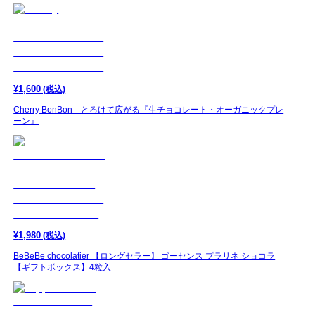
¥
1,600
(税込)
Cherry BonBon とろけて広がる『生チョコレート・オーガニックプレ
ーン』
¥
1,980
(税込)
BeBeBe chocolatier 【ロングセラー】 ゴーセンス プラリネ ショコラ
【ギフトボックス】4粒入