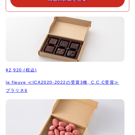
製プラリネがあるからこそできた、10種類のプラリネです。 いつ
ものプラリネ6のお味に加えた、新たな4粒はモンテという技法を
使って、プラリネの食感をふんわりエアリーに変化させています。
食感が楽しめるボンボンと、ナッツ感を大切にしつつも口の中で軽
くほどけるボンボンと比べてお味見頂けるのも楽しみの一つです。
お味は左上から順に 1. プラリネアマンドノワゼット イタリア産パ
ルマギルジェンティ種のアーモンドとイタリア産ヘーゼルナッツの
プラリネ。 プレーン味。 2. プラリネシトロン アーモンドプラリ
ネを、愛媛県中島産の オーガニックレモンで爽やかに。 3. プラリ
ネそば アーモンドとヘーゼルナッツのプラリネに、そばの個性的
な風味。 表面にはそば米。 ⭐️ICA2020（アジアパシフィックエリ
¥2,920
(税込)
ア）でゴールド受賞 4. かぼちゃの種プラリネ オーガニックのかぼ
ちゃの種を工房でペーストにしてアーモンドのプラリネと合わせモ
le fleuve ≪ICA2020-2022の受賞3種, C.C.C受賞≫
ンテという技法を使って軽く仕上げました。 フランスのカマルグ
プラリネ6
のお塩がアクセントになっています。 5. プラリネマンダリン 国産
のマンダリンオレンジのゼストとをたっぷり使って、ノワゼットの
プラリネと合わせモンテで軽い感じに。 ⭐️ICA2025（アジアパシ
フィックエリア）でシルバー受賞 ⭐️ICA2025（ワールド）でブロ
ンズ受賞 6. 日本茶のプラリネ アーモンドプラリネに、繊細な日本
茶のうまみを合わせて。 ⭐️ICA2022（アジアパシフィックエリ
ア）でゴールド受賞 ⭐️C.C.C.2025でTablette d'OrとCoup de