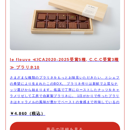
le fleuve ≪ICA2020-2025受賞5種, C.C.C受賞3種
≫ プラリネ10
さまざまな種類のプラリネをもっとお味見いただきたい、とシェフ
の希望により生まれたこのBOX。 プラリネ作りは新鮮で上質なナ
ッツ選びから始まります。低温で丁寧にローストしたナッツをキャ
ラメリゼして工房で自家製プラリネに。 1日がかりで作ったプラリ
ネはキャラメルの風味が豊かでペーストの食感まで吟味しているの
で、イメージ通りのショコラに変化させることができるのです。キ
￥4,860（税込）
ャラメルの濃さは3種に調整。優しい素材と合わせるプラリネは甘
めでまろやかに仕上げ、コクを出したいプラリネは少し苦味を強め
にするなど、キャラメリゼの工程はシェフだけのお仕事。この自家
商品の詳細を見る