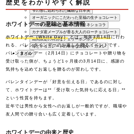
歴史をわかりやすく解説
モダンなアートのようなキャレチョコレート
雫の形に込められた繊細な日本美
オーガニックにこだわった至福の生チョコレート
ホワイトデーの意味と基本情報
ベルギーの伝統が息づくプラリネショコラ
カナダ産メープルが香る大人のローチョコレート
ホワイトデー（White Day）
とは、毎年
3月14日
に行わ
期間限定の特別なチェリーボンボン
れる、バレンタインデーのお返しを贈るイベントです。
苺とチョコレートの幸せな出会い・カヌレ
バレンタインデー（2月14日）にチョコレートや贈り物を
まとめ
受け取った側が、ちょうど1ヶ月後の3月14日に、感謝の
気持ちを込めてお返しを贈るのが習わしです。
バレンタインデーが「好意を伝える日」であるのに対し
て、ホワイトデーは**「受け取った気持ちに応える日」**
という性質を持ちます。
近年では男性から女性へのお返しが一般的ですが、職場や
友人間での贈り合いも広く定着しています。
ホワイトデーの由来と歴史