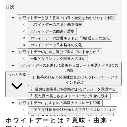
目次
ホワイトデーとは？意味・由来・歴史をわかりやすく解説
ホワイトデーの意味と基本情報
ホワイトデーの由来と歴史
ホワイトデーの定番ギフトと「3倍返し」の文化
ホワイトデーは日本発祥の文化
ホワイトデーのお返し選びで悩んでいませんか？
一般的なランキング記事との違い
ホワイトデーのお返しに高級チョコレートを選ぶべき3つの
理由
もっとみる
1. 相手の好みと関係性に合わせたフレーバー・デザ
インを選ぶ
2. 適切な価格帯と特別感のあるブランドを意識する
3. 見た目の美しさとストーリー性で印象に残す
ホワイトデーにおすすめの高級チョコレート10選
世界的な評価を受けた極上のプラリネコレクション
フランスの洗練が詰まったキャラメルバーセット
ホワイトデーとは？意味・由来・
カカオの個性を味わうタブレットアソート