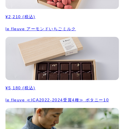
Coeur受賞 7. クロワッサンプラリネ アーモンドとヘーゼルナッツ
のプラリネに自家製クロワッサンを加えて、 ザクザクとした食感
に。 ⭐️ICA2020（ワールド）でシルバー受賞 ⭐️C.C.C.2025で
¥2,210
(税込)
Tablette d'OrとCoup de Coeur受賞 8. プラリネアマンド アー
モンドプラリネにビターなノワールのショコラをコーティング。
le fleuve アーモンドいちごミルク
9. ピーナッツプラリネ ヒマラヤのオーガニックのピーナッツクリ
ームをアーモンドプラリネに合わせてまろやかなお 味に。 モンテ
によってふんわり軽くなったショコラをミルクチョコレートでコー
ティング。 10. 醤油もろみプラリネ 工房のある養父市の大徳醤油
さんの醤油はシェフのお気に入りで、むかしながらの天然醸造でお
醤油を作っていらっしゃるのですが、そのもろみをお分け頂いてア
ーモンドのプラリネを合わせました。モンテで軽い感じにして、ノ
ワー ルでコーティング。 ⭐️ICA2025（アジアパシフィックエリ
ア）でシルバー受賞 ⭐️ICA2025（ワールド）でシルバー受賞
⭐️C.C.C.2025でTablette d'OrとCoup de Coeur受賞
¥5,180
(税込)
le fleuve ≪ICA2022-2024受賞4種≫ ボタニー10