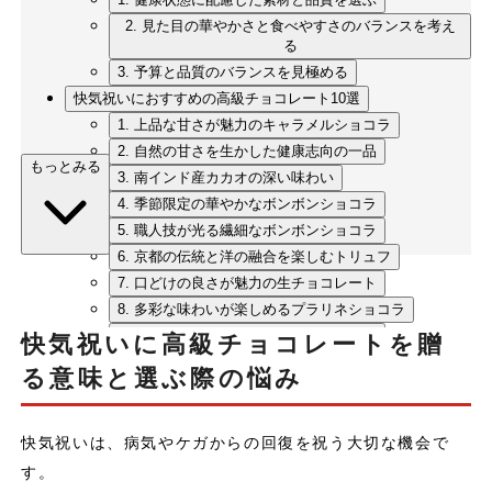
2. 見た目の華やかさと食べやすさのバランスを考え
る
3. 予算と品質のバランスを見極める
快気祝いにおすすめの高級チョコレート10選
1. 上品な甘さが魅力のキャラメルショコラ
2. 自然の甘さを生かした健康志向の一品
もっとみる
3. 南インド産カカオの深い味わい
4. 季節限定の華やかなボンボンショコラ
5. 職人技が光る繊細なボンボンショコラ
6. 京都の伝統と洋の融合を楽しむトリュフ
7. 口どけの良さが魅力の生チョコレート
8. 多彩な味わいが楽しめるプラリネショコラ
9. 京都の風味を伝える和のチョコレート
快気祝いに高級チョコレートを贈
10. 国際コンテスト受賞の確かな品質
る意味と選ぶ際の悩み
まとめ
快気祝いは、病気やケガからの回復を祝う大切な機会で
す。