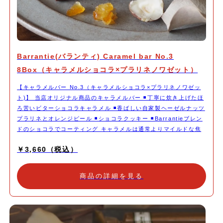
Barrantie(バランティ) Caramel bar No.3
8Box（キャラメルショコラ×プラリネノワゼット）
【キャラメルバー No.3（キャラメルショコラ×プラリネノワゼッ
ト)】 当店オリジナル商品のキャラメルバー ◾️丁寧に炊き上げたほ
ろ苦いビターショコラキャラメル ◾️香ばしい自家製ヘーゼルナッツ
プラリネとオレンジピール ◾️ショコラクッキー ◾️Barrantieブレン
ドのショコラでコーティング キャラメルは通常よりマイルドな焦
がし具合にしフレッシュでフルーティーなハイカカオチョコレート
￥3,660（税込）
を加え深みのある味わいに。 ヘーゼルナッツのプラリネは、皮ご
とじっくりキャラメリゼしてそのままペーストにしました。ミルク
チョコレートと合わせオレンジのコンフィを加え食感アクセント
商品の詳細を見る
に。 ショコラのクッキーでカカオを力強く感じる濃厚な仕上がり
に。 Barrantieブレンドのチョコレートを半分コーティングしパリ
ッと食感をプラス。 時間とともにする変化する食感や香りの感じ
方をお愉しみください。 深煎りのコーヒーや紅茶と一緒にいただ