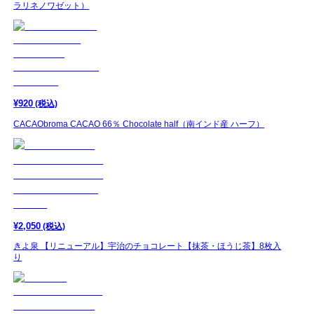
ラリネノワゼット）
¥
920
(税込)
CACAObroma CACAO 66％ Chocolate half（南インド産 ハーフ）
¥
2,050
(税込)
きよ泉 【リニューアル】宇治のチョコレート【抹茶・ほうじ茶】8枚入
り