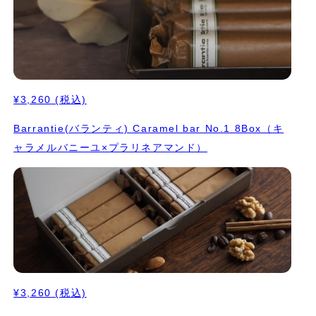
いたり。 ワインなどお酒を飲みながらちびちび食べていただくの
もお勧めです。 1本ずつキャラメル包みを施し帯シールを貼ってお
届けいたします。
¥3,260
(税込)
Barrantie(バランティ) Caramel bar No.1 8Box（キ
ャラメルバニーユ×プラリネアマンド）
¥3,260
(税込)