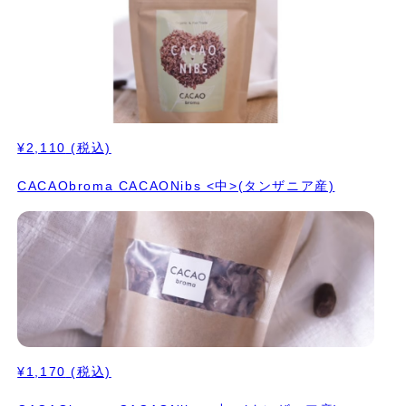
¥2,110
(税込)
CACAObroma CACAONibs <中>(タンザニア産)
¥1,170
(税込)