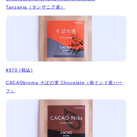
Tanzania（タンザニア産）
¥970
(税込)
CACAObroma そばの実 Chocolate（南インド産ハー
フ）