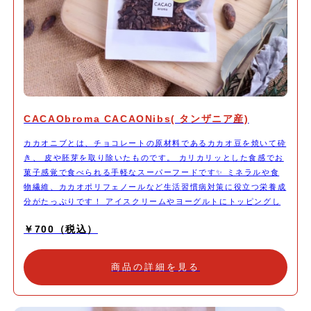
CACAObroma CACAONibs( タンザニア産)
カカオニブとは、チョコレートの原材料であるカカオ豆を焼いて砕
き、 皮や胚芽を取り除いたものです。 カリカリッとした食感でお
菓子感覚で食べられる手軽なスーパーフードです✨ ミネラルや食
物繊維、カカオポリフェノールなど生活習慣病対策に役立つ栄養成
分がたっぷりです！ アイスクリームやヨーグルトにトッピングし
たり、 サラダにパラっと振りかけたりしてお召し上がりくださ
￥700（税込）
い。
商品の詳細を見る