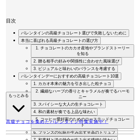
目次
バレンタインの高級チョコレート選びで失敗しないために
本当に喜ばれる高級チョコレートの選び方
1. チョコレートのカカオ産地やブランドストーリー
を知る
2. 贈る相手の好みや関係性に合わせた風味選び
3. ビジュアルと味わいのバランスを考慮する
バレンタインデーにおすすめの高級チョコレート10選
1. カカオ本来の魅力を引き出した粒チョコ
2. 繊細なハーブの香りとキャラメルが奏でるハーモ
もっとみる
ニー
3. スパイシーな大人の生チョコレート
4. 和の素材が奏でる上品な味わい
5. コーヒー愛好家のためのローステッドチョコレー
高級チョコを集めたバレンタイン特集実施中！
ト
6. フランスの伝統が生み出す至高のトリュフ
7. 和素材と洋の融合が生み出す繊細な味わい