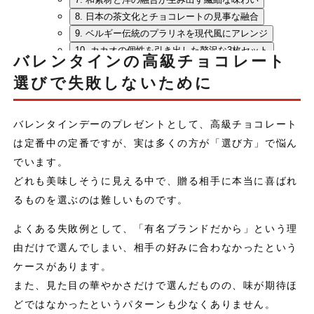
8. 日本の茶文化とチョコレートの見事な融合
9. ベルギー伝統のプラリネを現代風にアレンジ
10. カカオの個性を引き出した贅沢な3枚セット
バレンタインの高級チョコレート
まとめ
選びで失敗しないために
バレンタインデーのプレゼントとして、高級チョコレート
は定番中の定番ですが、実は多くの方が「選び方」で悩ん
でいます。
どれも美味しそうに見える中で、贈る相手に本当に喜ばれ
るものを選ぶのは難しいものです。
よくある失敗例として、「有名ブランドだから」という理
由だけで選んでしまい、相手の好みに合わなかったという
ケースがあります。
また、見た目の華やかさだけで選んだものの、味が期待ほ
どではなかったというパターンも少なくありません。