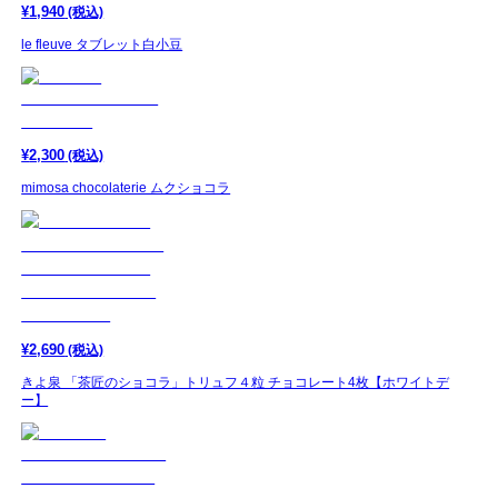
¥
1,940
(税込)
le fleuve タブレット白小豆
¥
2,300
(税込)
mimosa chocolaterie ムクショコラ
¥
2,690
(税込)
きよ泉 「茶匠のショコラ」トリュフ４粒 チョコレート4枚【ホワイトデ
ー】