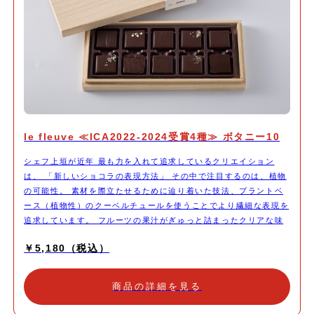
le fleuve ≪ICA2022-2024受賞4種≫ ボタニー10
シェフ上垣が近年 最も力を入れて追求しているクリエイション
は、 「新しいショコラの表現方法」 その中で注目するのは、植物
の可能性。 素材を際立たせるために辿り着いた技法、プラントベ
ース（植物性）のクーベルチュールを使うことでより繊細な表現を
追求しています。 フルーツの果汁がぎゅっと詰まったクリアな味
わいのウォーターガナッシュは、和菓子のようなアプローチ。 シ
￥5,180（税込）
ョコラの世界コンテストICAで受賞した4種類もラインナップして
います。 世界でも評価を受けたシェフ上垣の最新のクリエイショ
ンをぜひご体験ください。 1. いちごプラント 福岡県産のあまおう
商品の詳細を見る
を贅沢に使ったガナッシュ。 プラントベースの自家製クーベルチ
ュールと合わせることで、 いちごのフレッシュ感を表現。