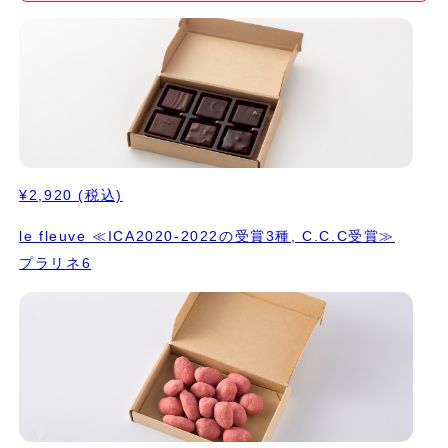
⭐️ICA2024（アジアパシフィックエリア）でシルバー受賞 2.プラ
リネそば プラント 豆、そば、カカオと穀物同士のコラボレーショ
ンは相性が良いです。 3.オランジュウォーターガナッシュ オレン
ジの果汁と金柑を炊いたシロップで作ったウォーターガナッシュ。
自家製のオレンジリキュールで香り付け。 ⭐️ICA2022（ワール
ド）でブロンズ受賞 4.プラリネアマンドソイ 乳の代わりにソイを
使った自家製クーベルチュールベース。 アーモンドの香りがマス
キングされることなく ダイレクトに感じられます。 5.フランボワ
ーズ プラント ソイとカシューナッツベースのクーベルチュール。
¥2,920
(税込)
フルーツの香りが引き出されます。 6.プラリネココソイ 良質なス
リランカ産のオーガニックココナッツと自家製ソイクーベルチュー
le fleuve ≪ICA2020-2022の受賞3種, C.C.C受賞≫
ルで歯ごたえも楽しいひと粒。 ⭐️ICA2022（アジアパシフィック
プラリネ6
エリア）でブロンズ受賞 7.ゆずはちみつ 工房のある兵庫県養父市
産ゆずと、自家農園で採取した 野生の花々の蜂蜜を使ったガナッ
シュ。 ゆずとはちみつのやさしい味わいに、静かな農村の風が感
じられます。 8.プラリネシトロン白小豆 北海道産オーガニック白
小豆を使った自家製クーベルチュールに愛媛県中島産のオーガニッ
クレモンを合わせて。 ⭐️ICA2022（アジアパシフィックエリア）
でゴールド受賞 9.カラマンシー 完熟果汁。素材感の解像度が高
い。 鮮明でクリアな味わいが特徴的 10.ナチュール プラント この
コレクションの基準の味なので、最後の締めの１粒に 召し上がっ