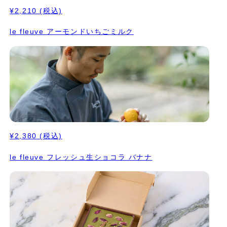
ていただくのがシェフのおすすめの食べ方です。 パッケージは桐
¥2,210
(税込)
箱。 お味の説明書も同封しております。 ギフトにもおすすめのお
品です。
le fleuve アーモンドいちごミルク
¥2,380
(税込)
le fleuve フレッシュ生ショコラ バナナ