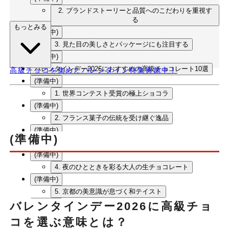
2. ブランドストーリーと品質へのこだわりを重視す
る
もっとみる
(準備中)
3. 見た目の美しさとパッケージにも注目する
(準備中)
バレンタインデー2026におすすめの高級チョコレート10選
高級チョコを集めたバレンタイン特集実施中！
(準備中)
1. 世界コンテスト受賞の極上ショコラ
(準備中)
2. フランス菓子の伝統を受け継ぐ逸品
(準備中)
(準備中)
3. 革新的なキャラメル×プラリネの融合
(準備中)
4. 夜のひとときを彩る大人の生チョコレート
(準備中)
5. 京都の美意識が息づく和テイスト
バレンタインデー2026に高級チョ
(準備中)
6. パリの老舗が届ける優美なマカロン
コを選ぶ意味とは？
(準備中)