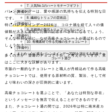
7. 人気No.1のハートモチーフギフト
バレンタインデーは、愛や感謝の気持ちを伝える特別な日
(準備中)
8. 繊細なトリュフの芸術品
です。
(準備中)
特に
バレンタインデー2026
は、コロナ禍を経て人々の価
9. 京都発の贅沢トリュフコレクション
値観が大きく変化した後の記念すべき年になるでしょう。
(準備中)
そんな特別な日に、なぜ高級チョコレートが選ばれるので
10. 有機素材で作る究極の生チョコレート
しょうか？
(準備中)
まとめ：心に残るバレンタインデー2026を演出する高級チョ
多くの方が「普通のチョコで十分」と考えがちですが、実
コレート選び
はここに大きな誤解があります。
市販の一般的なチョコレートと職人が丹精込めて作る高級
チョコレートでは、使用する原材料の質、製法、そして何
より味わいの深さが圧倒的に違います。
高級チョコレートを選ぶことで、「あなたは特別な存在」
というメッセージを無言で伝えることができるのです。
また、チョコレート通の間では、2026年は特に南米産カ