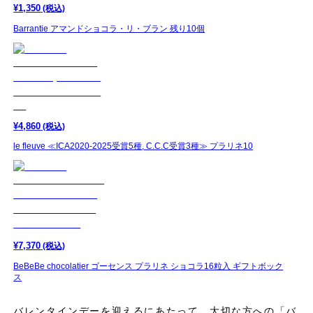
¥
1,350
(税込)
Barrantie アマンドショコラ・リ・ブラン 残り10個
¥
4,860
(税込)
le fleuve ≪ICA2020-2025受賞5種, C.C.C受賞3種≫ プラリネ10
¥
7,370
(税込)
BeBeBe chocolatier ゴーセンス プラリネ ショコラ16粒入 ギフトボック
ス
バレンタインデーを迎えるにあたって、大切な方への「バ