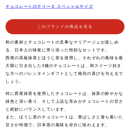
す。
冷蔵庫から出してすぐは、生チョコのような食感が楽し
チョコレートのテリーヌ スペシャルサイズ
めます。 薄くカットしてお召し上がりください。
常温（室
温15℃〜25℃）にしばらく置いておくと、ねっとり濃厚な食感が
楽しめます。
厚めにカットして電子レンジで10秒〜15秒程
このブランドの商品を見る
温めると フォンダンショコラのようなとろける食感が楽しめま
す。 【テリーヌのカット方法】 お湯等で包丁を温め、水気を拭
き取りお好みの大きさにカットしてお召し上がりください。 【賞
和の素材とチョコレートの見事なマリアージュが楽しめ
味期限】 ・開封及び解凍後は賞味期限に関わらずなるべく早くお
る、日本人の味覚に寄り添った特別なセットです。
召し上がりください。 ・一度解凍してからの再冷凍は品質が落ち
西尾の高級抹茶とほうじ茶を使用し、それぞれの風味を最
てしまうためおやめください。 【発送について】 ・冷凍クール便
でお届けいたします。 ・ご注文日より2週間以内（日・月を除く）
大限に引き出した3種のチョコレートは、和スイーツ好き
に発送いたします。 ・お届け日のご指定は、注文受付日より2週間
な方へのバレンタインギフトとして格別の喜びを与えるで
以降でしたら承ります。 （お問い合わせ欄、日時指定欄にてご
しょう。
連絡ください） ・のし・ラッピングが必要な場合は備考欄へご記
入ください。 ・手提げ袋はついておりません。 ・一部離島にはお
特に西尾抹茶を使用したチョコレートは、抹茶の鮮やかな
届けできません。 【注意事項】 ・ご注文確定以降のキャンセル・
緑色と深い香り、そして上品な苦みがチョコレートの甘さ
変更はいたしかねますので、ご了承ください。 ・領収証が必要な
方は、ご注文時に備考欄へご記載ください。商品発送後の発行や商
と絶妙にバランスしています。
品お届け住所以外への発送は行なっておりません。 ・現在注文が
また、ほうじ茶のチョコレートは、香ばしさと落ち着いた
殺到しております。お届けが遅れる場合があります。ご了承くださ
甘さが特徴で、日本茶の風味を存分に味わえます。
い。その際はご連絡させていただきます。