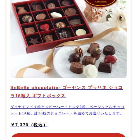
BeBeBe chocolatier ゴーセンス プラリネ ショコ
ラ16粒入 ギフトボックス
ダイヤモンド１粒とルビーハートミルク1粒、ベーシックなチョコ
レート14粒、計16粒のチョコレートを詰めてお送りいたします。
￥7,370（税込）