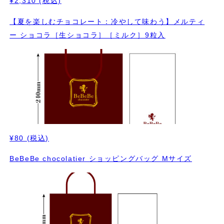
¥2,310
(税込)
【夏を楽しむチョコレート：冷やして味わう】メルティ
ー ショコラ［生ショコラ］［ミルク］9粒入
¥80
(税込)
BeBeBe chocolatier ショッピングバッグ Mサイズ