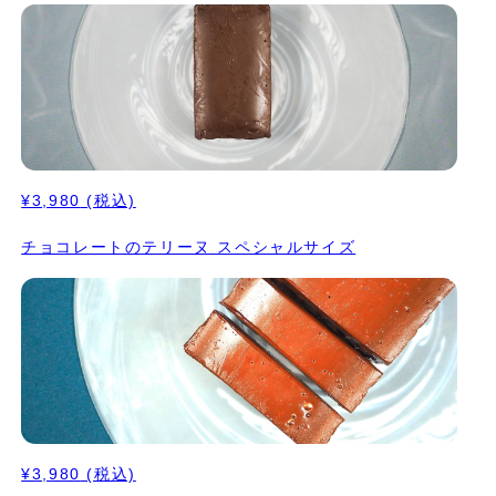
広がるほど濃厚に、 でも苦すぎない配合を編み出しました。 抹茶
は明治時代から続く茶園を営む製造メーカーから直接仕入れている
ため、 惜しみなく贅沢に使用しております。 [原材料名] ホワイト
チョコ(ココアバター(外国製造または国内製造)、砂糖、全脂粉乳/
乳化剤、香料(一部に乳成分・大豆を含む))、卵、生乳、抹茶、キ
ビ糖 ※写真の抹茶パウダーのトッピングはありません。 ※小麦粉
は使用しておりません。 ※本品製造場では、小麦・卵・乳製品を
使用した製品を生産しています。 ◎ほうじ茶 香ばしいほうじ茶を
¥3,980
(税込)
使用した、和のテリーヌ。 口に入れた瞬間に広がるほうじ茶の香
りは、 日本人には馴染み深い、どこか落ち着く香り。 主役がほう
チョコレートのテリーヌ スペシャルサイズ
じ茶になるような茶葉の濃厚さを出しつつ、 キビ糖のやさしい甘
さを感じながら、食感はなめらかで繊細。 まさに"食べるほうじ
茶"。 [原材料名] ホワイトチョコ(ココアバター(外国製造または国
内製造)、砂糖、全脂粉乳/乳化剤、香料(一部に乳成分・大豆を含
む))、卵、生乳、ほうじ茶パウダー、キビ糖 ※写真のほうじ茶パ
ウダーのトッピングはありません。 ※小麦粉は使用しておりませ
ん。 ※本品製造場では、小麦・卵・乳製品を使用した製品を生産
しています。 【サイズ】 3本（長さ10cm × 幅5cm × 高さ
3.7cm） すべて手作りのためサイズは多少前後します。 【お召し
上がり方】 お召し上がりになる１日前に冷蔵庫にて解凍してくだ
¥3,980
(税込)
さい。 温度によって変わる味わいの変化もお楽しみいただけま