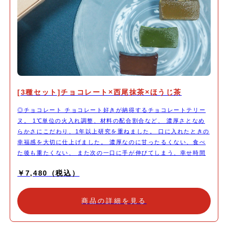
[3種セット]チョコレート×西尾抹茶×ほうじ茶
◎チョコレート チョコレート好きが納得するチョコレートテリー
ヌ。 1℃単位の火入れ調整、材料の配合割合など、 濃厚さとなめ
らかさにこだわり、1年以上研究を重ねました。 口に入れたときの
幸福感を大切に仕上げました。 濃厚なのに甘ったるくない、食べ
た後も重たくない、 また次の一口に手が伸びてしまう、幸せ時間
をお楽しみください。 [原材料名] チョコレート(カカオマス(国内
￥7,480（税込）
製造)、砂糖、ココアバター、/乳化剤、香料、(一部に乳成分・大
豆を含む))、卵、生乳、バター、キビ糖 ※小麦粉は使用しており
ません。 ※本品製造場では、小麦・卵・乳製品を使用した製品を
商品の詳細を見る
生産しています。 ◎西尾抹茶 日本有数の産地、愛知県西尾産の抹
茶を使用した、贅沢なテリーヌ。 濃厚さとなめらかさにこだわ
り、何度も研究を重ね、 口に入れたときに主役のお抹茶の香りが