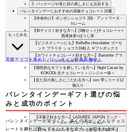
3. パッケージや見た目の美しさにも注目する
バレンタインデーにおすすめの高級チョコレート10選
【本命向け】ボンボンショコラ 2段 - アントワーヌ・
カレーム
【和テイスト好きな方へ】[3種セット]チョコレート×
もっとみる
西尾抹茶×ほうじ茶
【ビジネスシーンにも】BeBeBe chocolatier ゴーセ
ンス プラリネ ショコラ16粒入 ギフトボックス
【ホワイトチョコレート好きな方へ】Barrantie アマ
高級チョコを集めたバレンタイン特集実施中！
ンドショコラ・リ・ブラン
【個性的なギフトを探している方へ】Night Cacao by
KOKODii 生チョコレート＜ジンジャー味＞
【見た目の美しさにこだわる方へ】siro 雫シリーズ12
個入り
【チョコレート通への贈り物に】le fleuve
バレンタインデーギフト選びの悩
≪ICA2020-2025受賞5種, C.C.C受賞3種≫ プラリネ10
みと成功のポイント
【フランスの老舗ブランド好きな方へ】La maison du
chocolat エフェルヴェソンス 20粒入
【洋菓子好きな方へ】LADUREE JAPON ラング・
バレンタインデーが近づくと、多くの方が「どんなチョコ
ド・シャ サブレ ノワール＆レ
レートを贈れば喜んでもらえるだろう」と悩まれます。
【フォトジェニックなギフトを探している方へ】