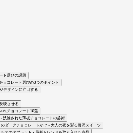
レート選びの課題
れチョコレート選びの3つのポイント
ージデザインに注目する
を反映させる
ゃれチョコレート10選
ット - 洗練された薄板チョコレートの芸術
ii いちじくのダークチョコレートがけ - 大人の夜を彩る贅沢スイーツ
蜜とピスタチオのタブレット - 最新トレンドを取り入れた逸品