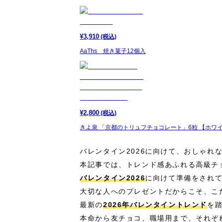
¥
3,910
(税込)
AaThs 焼き菓子12個入
¥
2,800
(税込)
きよ泉 「京都のトリュフチョコレート」6粒 【ホワ
バレンタイン2026に向けて、おしゃれ
本記事では、トレンド感あふれる高級チ
バレンタイン2026
に向けて準備をされ
大切な人へのプレゼントだからこそ、こ
最新の
2026年バレンタイントレンド
を
本命から友チョコ、職場用まで、それぞ