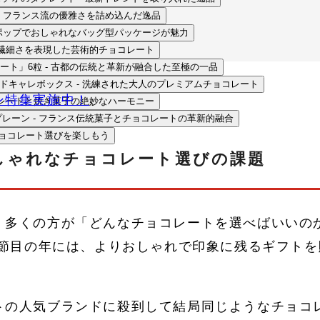
o.4 4Box - フランス流の優雅さを詰め込んだ逸品
 Bag - ポップでおしゃれなバッグ型パッケージが魅力
日本の繊細さを表現した芸術的チョコレート
ート」6粒 - 古都の伝統と革新が融合した至極の一品
ッドキャレボックス - 洗練された大人のプレミアムチョコレート
ン特集実施中！
チョコレートと焼き菓子の絶妙なハーモニー
カヌレ プレーン - フランス伝統菓子とチョコレートの革新的融合
チョコレート選びを楽しもう
おしゃれなチョコレート選びの課題
、多くの方が「どんなチョコレートを選べばいいの
節目の年には、よりおしゃれで印象に残るギフトを
トの人気ブランドに殺到して結局同じようなチョコ