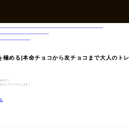
れを極める|本命チョコから友チョコまで大人のト
任せて！
なたにアドバイスします！
る