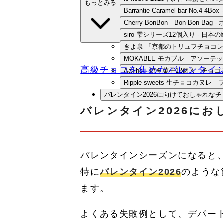
もっとみる
Barrantie Caramel bar N
Cherry BonBon Bon Bon
siro 雫シリーズ12個入り - 
きよ泉 「京都のトリュフチョコレ
MOKABLE モカブル アソーテ
高級チョコを集めたバレンタイ
AaThs 焼き菓子12個入 - 
Ripple sweets 生チョコ
バレンタイン2026に向けておしゃれな
バレンタイン2026に
バレンタインシーズンになると
特に
バレンタイン2026
のような
ます。
よくある失敗例として、デパー