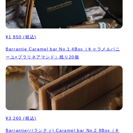
¥1,850
(税込)
Barrantie Caramel bar No.1 4Box（キャラメルバニ
ーユ×プラリネアマンド）残り20個
¥3,260
(税込)
Barrantie(バランティ) Caramel bar No.2 8Box（キ