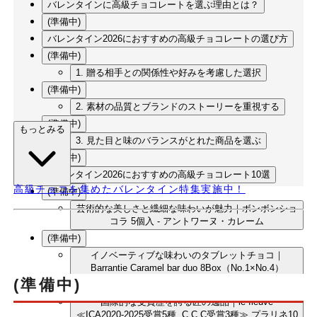
バレンタインに高級チョコレートを選ぶ理由とは？
(準備中)
バレンタイン2026におすすめの高級チョコレートの選び方
(準備中)
1. 贈る相手との関係性や好みを考慮した選択
(準備中)
2. 素材の品質とブランドのストーリーを重視する
(準備中)
もっとみる
3. 見た目と味のバランスがとれた商品を選ぶ
(準備中)
バレンタイン2026におすすめの高級チョコレート10選
高級チョコを集めたバレンタイン特集実施中！
(準備中)
芸術的な美しさと繊細な味わいが魅力｜ボンボンショ
コラ 5個入 - アントワーヌ・カレーム
(準備中)
イノベーティブな味わいのタブレットチョコ｜
Barrantie Caramel bar duo 8Box（No.1×No.4）
(準備中)
(準備中)
国際的な受賞歴を誇る匠の逸品｜le fleuve
≪ICA2020-2025受賞5種, C.C.C受賞3種≫ プラリネ10