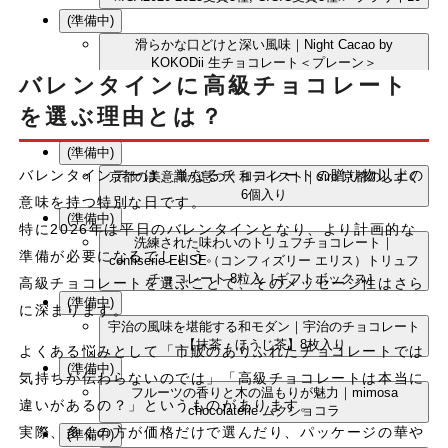
(準備中)
滑らかな口どけと深い風味｜Night Cacao by
KOKODii 生チョコレート＜プレーン＞
バレンタインに高級チョコレート
(準備中)
薄さと味わいの芸術｜CACAObroma 3枚アソートセ
を選ぶ理由とは？
ット
(準備中)
バレンタインデーは、単なるチョコレートの贈り物以上の
京都の美意識が息づく和テイスト｜siro 京都のしずく
6個入り
意味を持つ特別な日です。
(準備中)
特に2026年は平日のバレンタインとなり、より計画的な
洗練された味わいのトリュフチョコレート｜
準備が必要になるでしょう。
confiserie ELISE（コンフィズリー エリス）トリュフ
チョコレート 8粒入［ギフトボックス］
高級チョコレートを選ぶことで、そのメッセージ性はさら
(準備中)
に深まります。
宇治の風味を堪能する和モダン｜宇治のチョコレート
【抹茶・ほうじ茶】8枚入り
よくある悩みとして「市販のありふれたチョコレートでは
(準備中)
気持ちが伝わらないのでは」「高級チョコレートは本当に
フルーツの香りと木の温もりが魅力｜mimosa
違いがあるの？」というものがあります。
chocolaterie ムクショコラ
実際、多くの方が価格だけで選んだり、パッケージの華や
(準備中)