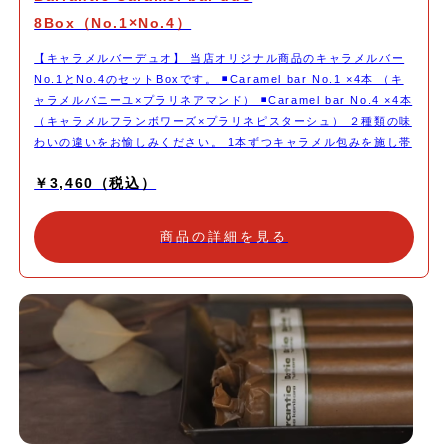
8Box（No.1×No.4）
【キャラメルバーデュオ】 当店オリジナル商品のキャラメルバー
No.1とNo.4のセットBoxです。 ◾️Caramel bar No.1 ×4本 （キ
ャラメルバニーユ×プラリネアマンド） ◾️Caramel bar No.4 ×4本
（キャラメルフランボワーズ×プラリネピスターシュ） ２種類の味
わいの違いをお愉しみください。 1本ずつキャラメル包みを施し帯
シールを貼ってお届けいたします。
￥3,460（税込）
商品の詳細を見る