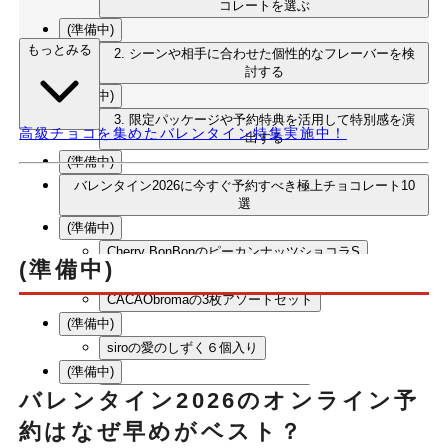
コレートを選ぶ
(準備中)
もっとみる
2. シーンや相手に合わせた個性的なフレーバーを検
討する
(準備中)
3. 限定パッケージや予約特典を活用して特別感を演
高級チョコを集めたバレンタイン特集実施中！
出する
(準備中)
バレンタイン2026に今すぐ予約すべき極上チョコレート10
選
(準備中)
Cherry BonBonのピーカンナッツショコラS
(準備中)
(準備中)
CACAObromaの3枚アソートセット
(準備中)
siroの愛のしずく６個入り
(準備中)
バレンタイン2026のオンライン予
京都のトリュフチョコレート20粒
(準備中)
約はなぜ早めがベスト？
confiserie ELISE トリュフチョコレート6粒入［ギフ