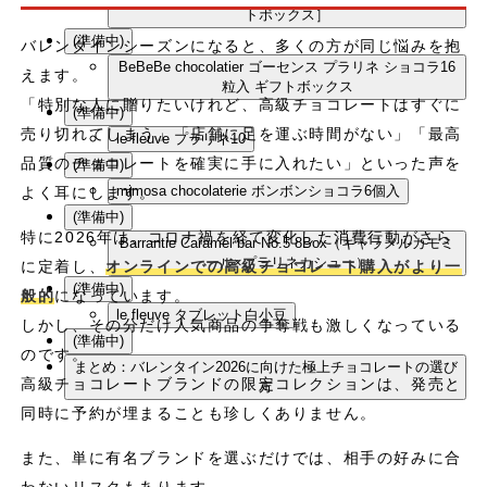
トボックス］
(準備中)
バレンタインシーズンになると、多くの方が同じ悩みを抱
BeBeBe chocolatier ゴーセンス プラリネ ショコラ16
えます。
粒入 ギフトボックス
「特別な人に贈りたいけれど、高級チョコレートはすぐに
(準備中)
売り切れてしまう」「店舗に足を運ぶ時間がない」「最高
le fleuve プラリネ10
品質のチョコレートを確実に手に入れたい」といった声を
(準備中)
mimosa chocolaterie ボンボンショコラ6個入
よく耳にします。
(準備中)
特に2026年は、コロナ禍を経て変化した消費行動がさら
Barrantie Caramel bar No.5 8Box（キャラメルカモミ
ール×プラリネカシュー）
に定着し、
オンラインでの高級チョコレート購入がより一
(準備中)
般的
になっています。
le fleuve タブレット白小豆
しかし、その分だけ人気商品の争奪戦も激しくなっている
(準備中)
のです。
まとめ：バレンタイン2026に向けた極上チョコレートの選び
高級チョコレートブランドの限定コレクションは、発売と
方
同時に予約が埋まることも珍しくありません。
また、単に有名ブランドを選ぶだけでは、相手の好みに合