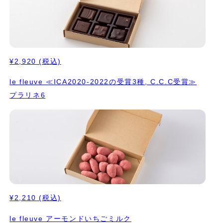
お味は左上から順に 1. プラリネアマンドノワゼット イタリア産パ
ルマギルジェンティ種のアーモンドとイタリア産ヘーゼルナッツの
プラリネ。 プレーン味。 2. プラリネシトロン アーモンドプラリ
ネを、愛媛県中島産の オーガニックレモンで爽やかに。 3. プラリ
ネそば アーモンドとヘーゼルナッツのプラリネに、そばの個性的
な風味。 表面にはそば米。 ⭐️ICA2020（アジアパシフィックエリ
¥2,920
(税込)
ア）でゴールド受賞 4. かぼちゃの種プラリネ オーガニックのかぼ
ちゃの種を工房でペーストにしてアーモンドのプラリネと合わせモ
le fleuve ≪ICA2020-2022の受賞3種, C.C.C受賞≫
ンテという技法を使って軽く仕上げました。 フランスのカマルグ
プラリネ6
のお塩がアクセントになっています。 5. プラリネマンダリン 国産
のマンダリンオレンジのゼストとをたっぷり使って、ノワゼットの
プラリネと合わせモンテで軽い感じに。 ⭐️ICA2025（アジアパシ
フィックエリア）でシルバー受賞 ⭐️ICA2025（ワールド）でブロ
ンズ受賞 6. 日本茶のプラリネ アーモンドプラリネに、繊細な日本
茶のうまみを合わせて。 ⭐️ICA2022（アジアパシフィックエリ
ア）でゴールド受賞 ⭐️C.C.C.2025でTablette d'OrとCoup de
Coeur受賞 7. クロワッサンプラリネ アーモンドとヘーゼルナッツ
のプラリネに自家製クロワッサンを加えて、 ザクザクとした食感
に。 ⭐️ICA2020（ワールド）でシルバー受賞 ⭐️C.C.C.2025で
¥2,210
(税込)
Tablette d'OrとCoup de Coeur受賞 8. プラリネアマンド アー
モンドプラリネにビターなノワールのショコラをコーティング。
le fleuve アーモンドいちごミルク
9. ピーナッツプラリネ ヒマラヤのオーガニックのピーナッツクリ