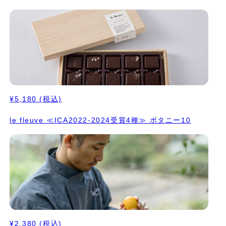
ームをアーモンドプラリネに合わせてまろやかなお 味に。 モンテ
によってふんわり軽くなったショコラをミルクチョコレートでコー
ティング。 10. 醤油もろみプラリネ 工房のある養父市の大徳醤油
さんの醤油はシェフのお気に入りで、むかしながらの天然醸造でお
醤油を作っていらっしゃるのですが、そのもろみをお分け頂いてア
ーモンドのプラリネを合わせました。モンテで軽い感じにして、ノ
ワー ルでコーティング。 ⭐️ICA2025（アジアパシフィックエリ
ア）でシルバー受賞 ⭐️ICA2025（ワールド）でシルバー受賞
⭐️C.C.C.2025でTablette d'OrとCoup de Coeur受賞
¥5,180
(税込)
le fleuve ≪ICA2022-2024受賞4種≫ ボタニー10
¥2,380
(税込)