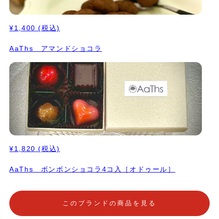
¥1,400
(税込)
AaThs アマンドショコラ
¥1,820
(税込)
AaThs ボンボンショコラ4コ入［オドゥール］
このブランドの商品を見る