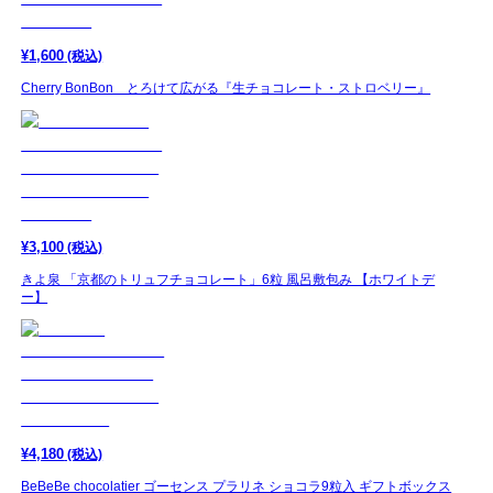
¥
1,600
(税込)
Cherry BonBon とろけて広がる『生チョコレート・ストロベリー』
¥
3,100
(税込)
きよ泉 「京都のトリュフチョコレート」6粒 風呂敷包み 【ホワイトデ
ー】
¥
4,180
(税込)
BeBeBe chocolatier ゴーセンス プラリネ ショコラ9粒入 ギフトボックス