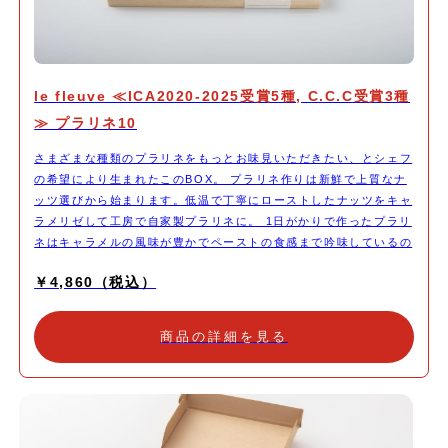
le fleuve ≪ICA2020-2025受賞5種, C.C.C受賞3種
≫ プラリネ10
さまざまな種類のプラリネをもっとお味見いただきたい、とシェフ
の希望により生まれたこのBOX。 プラリネ作りは新鮮で上質なナ
ッツ選びから始まります。低温で丁寧にローストしたナッツをキャ
ラメリゼして工房で自家製プラリネに。 1日がかりで作ったプラリ
ネはキャラメルの風味が豊かでペーストの食感まで吟味しているの
で、イメージ通りのショコラに変化させることができるのです。キ
￥4,860（税込）
ャラメルの濃さは3種に調整。優しい素材と合わせるプラリネは甘
めでまろやかに仕上げ、コクを出したいプラリネは少し苦味を強め
にするなど、キャラメリゼの工程はシェフだけのお仕事。この自家
商品の詳細を見る
製プラリネがあるからこそできた、10種類のプラリネです。 いつ
ものプラリネ6のお味に加えた、新たな4粒はモンテという技法を
使って、プラリネの食感をふんわりエアリーに変化させています。
食感が楽しめるボンボンと、ナッツ感を大切にしつつも口の中で軽
くほどけるボンボンと比べてお味見頂けるのも楽しみの一つです。