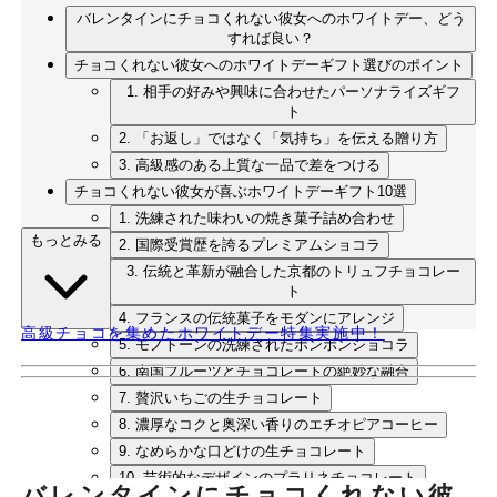
バレンタインにチョコくれない彼女へのホワイトデー、どう
すれば良い？
チョコくれない彼女へのホワイトデーギフト選びのポイント
1. 相手の好みや興味に合わせたパーソナライズギフ
ト
2. 「お返し」ではなく「気持ち」を伝える贈り方
3. 高級感のある上質な一品で差をつける
チョコくれない彼女が喜ぶホワイトデーギフト10選
1. 洗練された味わいの焼き菓子詰め合わせ
もっとみる
2. 国際受賞歴を誇るプレミアムショコラ
3. 伝統と革新が融合した京都のトリュフチョコレー
ト
4. フランスの伝統菓子をモダンにアレンジ
高級チョコを集めたホワイトデー特集実施中！
5. モノトーンの洗練されたボンボンショコラ
6. 南国フルーツとチョコレートの絶妙な融合
7. 贅沢いちごの生チョコレート
8. 濃厚なコクと奥深い香りのエチオピアコーヒー
9. なめらかな口どけの生チョコレート
10. 芸術的なデザインのプラリネチョコレート
バレンタインにチョコくれない彼