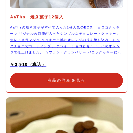
AaThs 焼き菓子12個入
AaThsの焼き菓子がすべて入った1番人気のBOX♩ ☆ロゴクッキ
ー オリジナルの刻印が入ったシンプルなチョコレートクッキー。
☆レ・オランジュ クッキー生地にオレンジの皮を練り込み、ミル
クチョコでコーティング。 ホワイトチョコとセミドライのオレン
ジで仕上げました。 ☆ブラン・クランベリー バニラクッキーにホ
ワイトチョコでコーティング。セミドライのクランベリーをあしら
￥3,910（税込）
い、ゴールドのアラザンでかわいらしく。 ☆ノワール・ピスター
シュ クッキー生地にピスタチオを練り込み、網目模様のスイート
チョコをコーティング。周りには刻んだピスタチオを。 ☆ チョコ
商品の詳細を見る
チップクッキー 黒:クルミとスイートチョコのざくざくクッキー
白:ココナッツとホワイトチョコチップのほろほろクッキー ☆ ヴィ
エノワ 絞りクッキー。塩がアクセントのサクサククッキーを丁寧
に絞り焼き上げました。 ☆ シガレット 卵白とアーモンドプードル
のクッキー。 ラングドシャを熱いうちに巻き上げ、2種類のチョコ
レートとアーモンドでAaThs風にデコレーション。 ☆マドレーヌ
ハチミツを入れたしっとりした生地をチョコレートでコーティン
グ。チョコレートとの相性バツグンです。