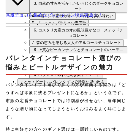
3. 自然の甘みを活かしたいちじくのダークチョコレ
ート
高級チョコを集めたバレンタイン特集実施中！
4. 本場インド産カカオニブスの香り高い味わい
5. プレミアムプラリネの宝石箱
6. コスタリカ産カカオの風味豊かなローステッドチ
ョコレート
7. 森の恵みを感じる大人のアルコールチョコレート
8. 上質なピーカンナッツとチョコレートのハーモニ
ー
バレンタインチョコレート選びの
9. 京都の風情を感じる抹茶・ほうじ茶生チョコレー
悩みとビートルデザインの魅力
ト
10. バランスの取れた焼き菓子アソート
まとめ：ビートルバレンタインで特別な思い出を
バレンタインギフト選びで多くの方が直面する悩みは「ど
うすれば印象に残るプレゼントになるか」という点です。
市販の定番チョコレートでは特別感が出せない、毎年同じ
ような贈り物になってしまうというお悩みをよく耳にしま
す。
特に車好きの方へのギフト選びは一層難しいものです。