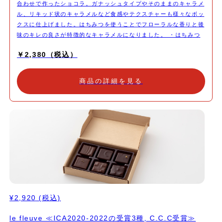
合わせで作ったショコラ。ガナッシュタイプやそのままのキャラメ
ル、リキッド状のキャラメルなど食感やテクスチャーも様々なボッ
クスに仕上げました。はちみつを使うことでフローラルな香りと後
味のキレの良さが特徴的なキャラメルになりました。 ・はちみつ
キャラメルガナッシュ 採取の季節が異なる２種のはちみつを使っ
￥2,380（税込）
て、より一層味わい深くなめらかなガナッシュに。 ・キャラメル
フリュイ トルコ産のオーガニックの無花果と和歌山産の梅で、や
わらかな味わいに仕上げました。無花果の果肉部分のみを使いプチ
商品の詳細を見る
ッとした食感も。 ・ゆずはちみつキャラメル ゆずの香るキャラメ
ルがとろりと広がり、甘味がのどをすぎると、残るのはカルダモン
の香り。 ストーリーが展開してゆく映画のようなドラマチックな
ひと粒。 ⭐️ICA2023（ワールド）でシルバー受賞 ・はちみつキャ
ラメル 季節の異なるはちみつをバランスよくブレンドして。甘味
と苦味の調和から始まり、後味のキレまで味わいが移り変わる変化
も楽しいひと粒です。
¥2,920
(税込)
le fleuve ≪ICA2020-2022の受賞3種, C.C.C受賞≫