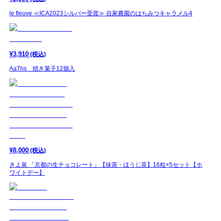
le fleuve ≪ICA2023シルバー受賞≫ 自家農園のはちみつキャラメル4
¥
3,910
(税込)
AaThs 焼き菓子12個入
¥
8,000
(税込)
きよ泉 「京都の生チョコレート」【抹茶・ほうじ茶】16粒×5セット【ホ
ワイトデー】