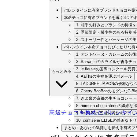
バレンタインに有名ブランドチョコを贈
本命チョコに有名ブランドを選ぶ3つの
1. 相手の好みとブランドの特徴
2. 季節限定・希少性のある特別
3. ストーリー性とパッケージの
バレンタイン本命チョコにぴったりな有名
1. アントワーヌ・カレームの芸
2. Barrantieのカラメルが香る
3. le fleuveの国際コンクール受
もっとみる
4. AaThsの幸福を運ぶボヌール
5. LADUREE JAPONの優雅な
6. Cherry BonBonのモダンなC-Bla
7. きよ泉の京都の生チョコレート
8. mimosa chocolaterieの
高級チョコを集めたバレンタイ
9. BeBeBeの五感を満たすプラ
10. confiserie ELISEの贅
まとめ：あなたの気持ちを伝える有名ブ