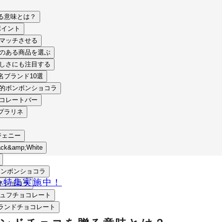
る意味とは？
ポイント
をマッチさせる
感のある商品を選ぶ
美しさにも注目する
ブランド10選
術的ボンボンショコラ
チョコレートバー
賞プラリネ
ウジェニー
ck&amp;White
繊細なボンボンショコラ
ン特集実施中！
リネショコラ
沢なトリュフチョコレート
ランドチョコレート