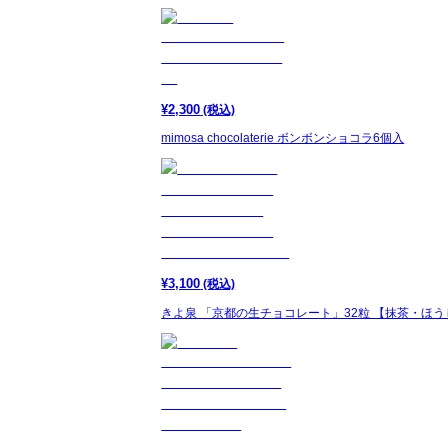
¥
2,300
(税込)
mimosa chocolaterie ボンボンショコラ6個入
¥
3,100
(税込)
きよ泉 「京都の生チョコレート」32粒 【抹茶・ほ