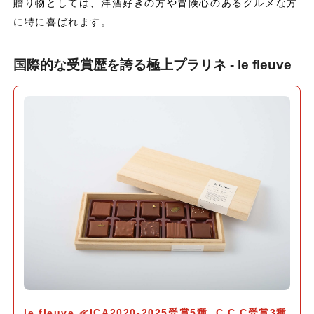
贈り物としては、洋酒好きの方や冒険心のあるグルメな方
に特に喜ばれます。
国際的な受賞歴を誇る極上プラリネ - le fleuve
le fleuve ≪ICA2020-2025受賞5種, C.C.C受賞3種