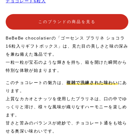
チョコレート6粒入
このブランドの商品を見る
BeBeBe chocolatierの「ゴーセンス プラリネ ショコラ
16粒入りギフトボックス」は、見た目の美しさと味の深み
を兼ね備えた逸品です。
一粒一粒が宝石のような輝きを持ち、箱を開けた瞬間から
特別な体験が始まります。
このチョコレートの魅力は、
複雑で洗練された味わい
にあ
ります。
上質なカカオとナッツを使用したプラリネは、口の中でゆ
っくりと溶け、様々な風味が織りなすハーモニーを楽しめ
ます。
甘さと苦みのバランスが絶妙で、チョコレート通をも唸ら
せる奥深い味わいです。