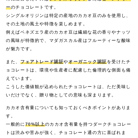
ー
のチョコレートです。
シングルオリジンは特定の産地のカカオ豆のみを使用し、
その土地の風土や特徴を楽しめます。
例えばベネズエラ産のカカオ豆は繊細な花の香りやナッツ
の風味が特徴的で、マダガスカル産はフルーティーな酸味
が魅力です。
また、
フェアトレード認証
や
オーガニック認証
を受けたチ
ョコレートは、環境や生産者に配慮した倫理的な側面も備
えています。
こうした価値観が込められたチョコレートは、ただ美味し
いだけでなく、贈り物としての意味も深まります。
カカオ含有量についても知っておくべきポイントがありま
す。
一般的に
70%以上
のカカオ含有量を持つダークチョコレー
トは渋みや苦みが強く、チョコレート通の方に喜ばれま