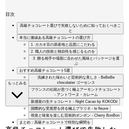
目次
高級チョコレート選びで失敗しないために知っておくべきこ
と
本当に価値ある高級チョコレートの選び方
1. カカオ豆の原産地と品質にこだわる
2. 職人の技術と独自性を感じるものを
3. 贈る相手や場面に合わせた風味とパッケージを選
ぶ
おすすめ高級チョコレート5選
洗練された味わいと芸術的な美しさ - BeBeBe
chocolatier ゴーセンス
もっとみる
フランスの伝統が息づく極上アーモンドチョコレート
- アントワーヌ・カレーム
新感覚の生チョコレート - Night Cacao by KOKODii
国際的な受賞歴を誇る極上プラリネ - le fleuve
視覚と味覚を楽しむ芸術的ボンボン - Cherry BonBon
まとめ：高級チョコレートで特別な瞬間を