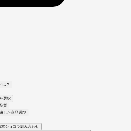
とは？
せた選択
の品質
考慮した商品選び
- 3本ショコラ組み合わせ