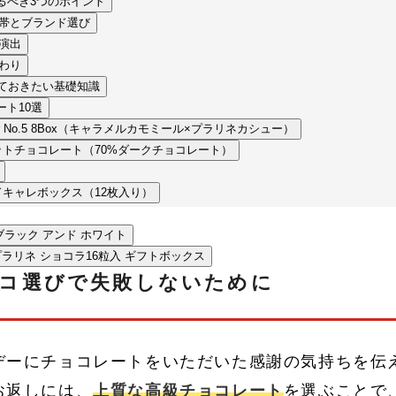
るべき3つのポイント
格帯とブランド選び
の演出
だわり
ておきたい基礎知識
ト10選
el bar No.5 8Box（キャラメルカモミール×プラリネカシュー）
ii タブレットチョコレート（70%ダークチョコレート）
ッドキャレボックス（12枚入り）
ite / ブラック アンド ホワイト
センス プラリネ ショコラ16粒入 ギフトボックス
コ選びで失敗しないために
コベリーケーキ
デーにチョコレートをいただいた感謝の気持ちを伝
お返しには、
上質な高級チョコレート
を選ぶことで