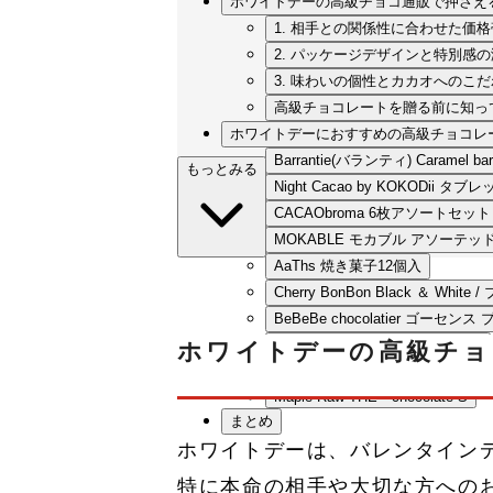
ホワイトデーの高級チョコ通販で押さえ
1. 相手との関係性に合わせた価
2. パッケージデザインと特別感
3. 味わいの個性とカカオへのこ
高級チョコレートを贈る前に知っ
ホワイトデーにおすすめの高級チョコレー
Barrantie(バランティ) Caram
もっとみる
Night Cacao by KOKOD
CACAObroma 6枚アソートセット
MOKABLE モカブル アソーテ
AaThs 焼き菓子12個入
Cherry BonBon Black ＆ Wh
BeBeBe chocolatier ゴー
Ripple sweets チョコクッキー缶
ホワイトデーの高級チョ
Maple Raw ハートのRAWチョ
Maple Raw THE chocolate S
まとめ
ホワイトデーは、バレンタイン
特に本命の相手や大切な方への