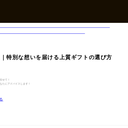
販｜特別な想いを届ける上質ギフトの選び方
任せて！
なたにアドバイスします！
る