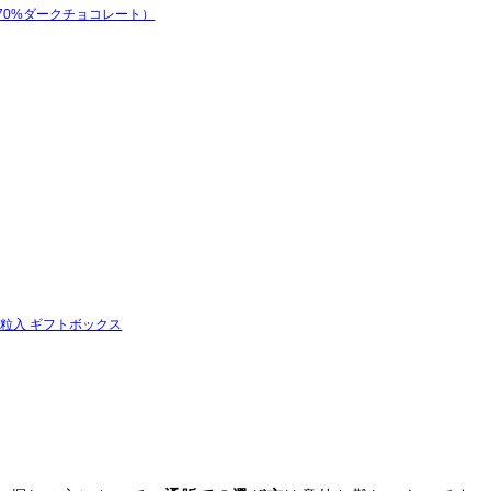
ート（70%ダークチョコレート）
ラ16粒入 ギフトボックス