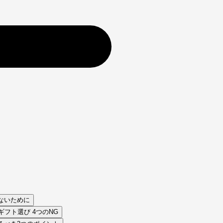
ないために
フト選び 4つのNG