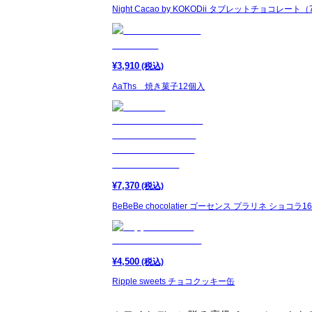
Night Cacao by KOKODii タブレットチョコレ
¥
3,910
(税込)
AaThs 焼き菓子12個入
¥
7,370
(税込)
BeBeBe chocolatier ゴーセンス プラリネ ショコ
¥
4,500
(税込)
Ripple sweets チョコクッキー缶