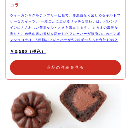
コラ
ヴィーガン＆グルテンフリー仕様で、罪悪感なく楽しめるギルトフ
リーなスイーツ。 一粒ごとに広がるリッチな味わいは、バレンタ
インにふさわしい贅沢なひとときを演出します。 カカオの濃厚な
香りと、自然由来の素材を活かしたフレーバーが特徴のこのボンボ
ンショコラは、5種類のフレーバーが各2粒ずつ入った合計10粒入
り。 アルコール不使用のため、幅広い方に安心してお楽しみいた
￥3,500（税込）
だけます。 ナッツやフルーツを使った彩り豊かなバリエーション
が、一粒一粒、異なる美味しさで驚きと感動をお届けします。 お
すすめポイント 味は全部で5種類 プレーン（生チョコ）、ベリ
商品の詳細を見る
ー、ピスタチオ、プラリネ 、オレンジの5種類のフレーバー ・プ
レーン 2粒 ・ピスタチオ 2粒 ・ベリー 2粒 ・プラリネ 2粒
・オレンジ 2粒 アルコール不使用＆ギルトフリー 卵や乳製品、
小麦を一切使用せず、さらにアルコール不使用で仕上げました。お
子様から健康志向の方まで、誰でも安心して味わえる特別なショコ
ラです。 ヘルシーだけど贅沢な満足感 Ripple Sweetsのこだわり
が詰まったショコラは、健康的な素材でありながら、妥協のない濃
厚な味わいをお楽しみいただけます。 プレゼントに最適 大切な人
へのギフトにぴったり。特別な日を彩る贈り物として、自分用にも
おすすめです。 数量限定 今年のバレンタインは、大切な方や自分