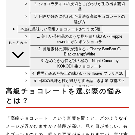
2. ショコラティエの技術とこだわりが生み出す芸術
品
3. 用途や好みに合わせた最適な高級チョコレートの
選び方
本当に美味しい高級チョコレートおすすめ5選
1. 美しい芸術品のような見た目と味わい - Ripple
sweets ボンボンショコラ
もっとみる
2. 厳選素材の風味が活きる - Cherry BonBon C-
Black&amp;White
3. なめらかな口どけの極み - Night Cacao by
KOKODii 生チョコレート
4. 世界が認めた極上の味わい - le fleuve プラリネ10
5. 日本の風味と技が織りなす逸品 - きよ泉 京都のト
リュフチョコレート
高級チョコレートを選ぶ際の悩み
まとめ：自分にぴったりの高級チョコレートを見つける喜び
とは？
「高級チョコレート」という言葉を聞くと、どのようなイ
メージが浮かびますか？値段が高い、見た目が美しい、有
名ブランドのもの…様々な要素が考えられますが、実は
本