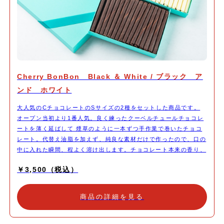
Cherry BonBon Black ＆ White / ブラック ア
ンド ホワイト
大人気のCチョコレートのSサイズの2種をセットした商品です。
オープン当初より1番人気。良く練ったクーベルチュールチョコレ
ートを薄く延ばして 煙草のように一本ずつ手作業で巻いたチョコ
レート。代替え油脂を加えず、純良な素材だけで作ったので、口の
中に入れた瞬間、程よく溶け出します。チョコレート本来の香り、
パリパリとした食感をお楽しみ下さい
￥3,500（税込）
商品の詳細を見る