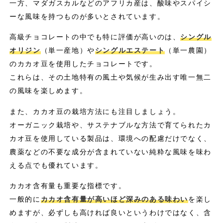
一方、マダガスカルなどのアフリカ産は、酸味やスパイシ
ーな風味を持つものが多いとされています。
高級チョコレートの中でも特に評価が高いのは、
シングル
オリジン
（単一産地）や
シングルエステート
（単一農園）
のカカオ豆を使用したチョコレートです。
これらは、その土地特有の風土や気候が生み出す唯一無二
の風味を楽しめます。
また、カカオ豆の栽培方法にも注目しましょう。
オーガニック栽培や、サステナブルな方法で育てられたカ
カオ豆を使用している製品は、環境への配慮だけでなく、
農薬などの不要な成分が含まれていない純粋な風味を味わ
える点でも優れています。
カカオ含有量も重要な指標です。
一般的に
カカオ含有量が高いほど深みのある味わい
を楽し
めますが、必ずしも高ければ良いというわけではなく、含