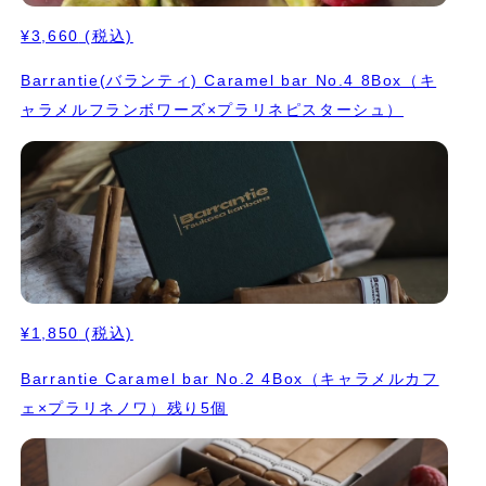
¥3,660
(税込)
Barrantie(バランティ) Caramel bar No.4 8Box（キ
ャラメルフランボワーズ×プラリネピスターシュ）
¥1,850
(税込)
Barrantie Caramel bar No.2 4Box（キャラメルカフ
ェ×プラリネノワ）残り5個