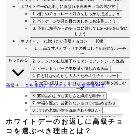
ホワイトデーのお返しに喜ばれる高級チョコの選び方
1. 相手のチョコレート好みをしっかり把握しよう
2. パッケージや見た目の美しさにも注目しよう
3. 予算は相手からのチョコに対して1.5〜3倍を目安に
しよう
ホワイトデーに贈りたい高級チョコレート10選
1. 上品な甘さとプラリネの香ばしさが絶妙なハーモ
ニー
もっとみる
2. フランスの伝統菓子をモダンにアレンジした逸品
3. ビーントゥバーの本格派が愉しめる逸品
4. 口どけなめらかな大人のための生チョコレート
5. 大豆の風味とチョコレートの絶妙な調和を楽しむ
高級チョコを集めたホワイトデー特集実施中！
一枚
6. 芸術品のような美しさと繊細な味わい
7. 幸福を運ぶ、芸術的なショコラの詰め合わせ
8. パリの老舗が贈る洗練された味わい
9. ベルギー伝統の技術が生み出す至高のプラリネ
ホワイトデーのお返しに高級チョ
10. 宝石のような輝きを放つ絶品トリュフ
コを選ぶべき理由とは？
まとめ：心を込めた高級チョコレートで感謝の気持ちを伝え