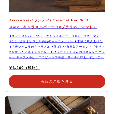
Barrantie(バランティ) Caramel bar No.1
8Box（キャラメルバニーユ×プラリネアマンド）
【キャラメルバー No.1（キャラメルバニーユ×プラリネアマン
ド）】 当店オリジナル商品のキャラメルバー ◾️丁寧に炊き上げた
ほろ苦いバニラのキャラメル ◾️香ばしい自家製アーモンドプラリネ
と厳選したミルクチョコレート ◾️シナモンをほんのり効かせたクッ
キー キャラメルはバニラビーンズを使いリッチな味わいに。 アー
モンドプラリネはじっくり火入れした自家製ですので香りが強く、
￥3,260（税込）
あえて粗めのペースト状にすることで心地良い食感を残しておりま
す。 食感にこだわったクッキーには、シナモンをほんのり効かせ
ることで大人の味わいに仕上がりました。 時間とともにする変化
商品の詳細を見る
する食感や香りの感じ方をお愉しみください。 深煎りのコーヒー
や紅茶と一緒にいただいたり。 ウイスキーなどお酒を飲みながら
ちびちび食べていただくのもお勧めです。 1本ずつキャラメル包み
を施し帯シールを貼ってお届けいたします。