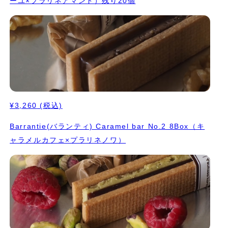
ーユ×プラリネアマンド）残り20個
¥3,260
(税込)
Barrantie(バランティ) Caramel bar No.2 8Box（キ
ャラメルカフェ×プラリネノワ）