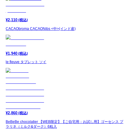
¥
2,110
(税込)
CACAObroma CACAONibs <中>(インド産)
¥
1,940
(税込)
le fleuve タブレット ソイ
¥
2,860
(税込)
BeBeBe chocolatier 【WEB限定】【ご自宅用：お試し用】ゴーセンス プ
ラリネ（ミルク&ダーク）6粒入