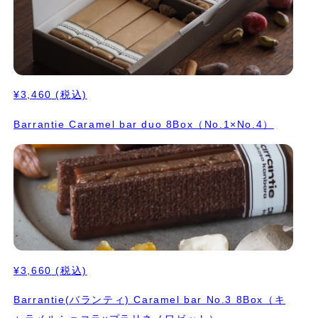
¥3,460
(税込)
Barrantie Caramel bar duo 8Box（No.1×No.4）
¥3,660
(税込)
Barrantie(バランティ) Caramel bar No.3 8Box（キ