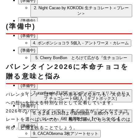
(準備中)
2. Night Cacao by KOKODii 生チョコレート＜プレー
ン＞
(準備中)
(準備中)
3. le fleuve ≪ICA2022-2024受賞4種≫ ボタニー10
(準備中)
4. ボンボンショコラ 5個入 - アントワーヌ・カレーム
(準備中)
5. Cherry BonBon とろけて広がる『生チョコレー
ト・オーガニックプレーン』
バレンタイン2026に本命チョコを
(準備中)
贈る意味と悩み
6. siro 大地のしずく ６個入り
(準備中)
7. confiserie ELISE（コンフィズリー エリス）トリュ
バレンタインデーは年々その形を変えながらも、大切な人
フ チョコレート6粒入［ギフトボックス］
への想いを伝える特別な日として定着しています。
(準備中)
2026年のバレンタインでも、多くの方が「どんなチョコ
8. きよ泉 1月26日より販売開始「京都のトリュフチョ
コレート」6粒 風呂敷包み 【バレンタイン】
レートを選べばいいのか」「相手に喜んでもらえるものは
(準備中)
何か」と悩まれることでしょう。
9. CACAObroma 3枚アソートセット