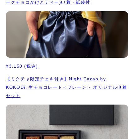
ークチョコがけとティー)巾着・紙袋付
¥3,150
(税込)
【ミクチャ限定チェキ付き】Night Cacao by
KOKODii 生チョコレート＜プレーン＞ オリジナル巾着
セット