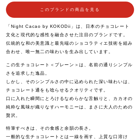
このブランドの商品を見る
「Night Cacao by KOKODii」は、日本のチョコレート
文化と現代的な感性を融合させた注目のブランドです。
伝統的な和の美意識と最先端のショコラティエ技術を組み
合わせ、唯一無二の味わいを生み出しています。
この生チョコレート＜プレーン＞は、名前の通りシンプル
さを追求した逸品。
しかし、そのシンプルさの中に込められた深い味わいは、
チョコレート通をも唸らせるクオリティです。
口に入れた瞬間にとろけるなめらかな舌触りと、カカオの
純粋な風味が織りなすハーモニーは、まさに大人のための
贅沢。
特筆すべきは、その食感と余韻の長さ。
一般的な生チョコレートとは一線を画す、上質な口溶け