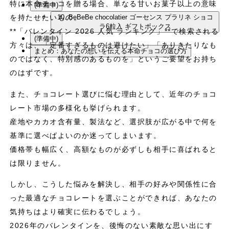
特に本命チョコを贈る場合、単なる甘いお菓子以上の意味
(準備中)
10. BeBeBe chocolatier ゴーセンス プラリネ ショコ
を持たせたいもの。
ラ6粒入 ギフトボックス
**「バレンタイン 2026 人気 ランキング」**で検索される
(準備中)
方々は、「定番すぎるものは避けたい」「ありきたりなも
まとめ：あなたの想いを伝える本命チョコの選び方
のではなく、特別感のあるものを」というご要望をお持ち
のはずです。
また、チョコレート選びに悩む理由として、近年のチョコ
レート市場の多様化も挙げられます。
産地やカカオ含有量、製法など、選択肢が広がる中で何を
基準に選べばよいのか迷ってしまいます。
価格帯も幅広く、高額なものが必ずしも相手に喜ばれると
は限りません。
しかし、こうした悩みを解決し、相手の好みや関係性に合
った最適なチョコレートを選ぶことができれば、あなたの
気持ちはより確実に伝わるでしょう。
2026年のバレンタインを、後悔のない素敵な思い出にす