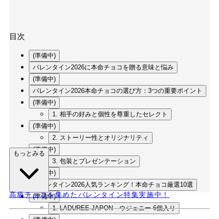
目次
(準備中)
バレンタイン2026に本命チョコを贈る意味と悩み
(準備中)
バレンタイン2026本命チョコの選び方：3つの重要ポイント
(準備中)
1. 相手の好みと個性を尊重したセレクト
(準備中)
2. ストーリー性とオリジナリティ
(準備中)
もっとみる
3. 包装とプレゼンテーション
(準備中)
バレンタイン2026人気ランキング！本命チョコ厳選10選
高級チョコを集めたバレンタイン特集実施中！
(準備中)
1. LADUREE JAPON ウジェニー 6個入り