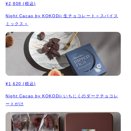
¥2,808
(税込)
Night Cacao by KOKODii 生チョコレート＜スパイス
ミックス＞
¥1,620
(税込)
Night Cacao by KOKODii いちじくのダークチョコレ
ートがけ