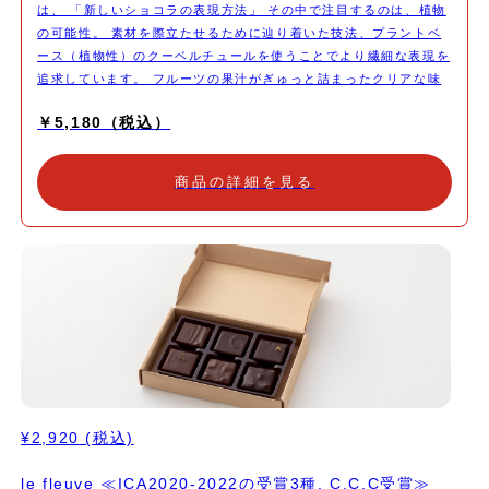
は、 「新しいショコラの表現方法」 その中で注目するのは、植物
の可能性。 素材を際立たせるために辿り着いた技法、プラントベ
ース（植物性）のクーベルチュールを使うことでより繊細な表現を
追求しています。 フルーツの果汁がぎゅっと詰まったクリアな味
わいのウォーターガナッシュは、和菓子のようなアプローチ。 シ
￥5,180（税込）
ョコラの世界コンテストICAで受賞した4種類もラインナップして
います。 世界でも評価を受けたシェフ上垣の最新のクリエイショ
ンをぜひご体験ください。 1. いちごプラント 福岡県産のあまおう
商品の詳細を見る
を贅沢に使ったガナッシュ。 プラントベースの自家製クーベルチ
ュールと合わせることで、 いちごのフレッシュ感を表現。
⭐️ICA2024（アジアパシフィックエリア）でシルバー受賞 2.プラ
リネそば プラント 豆、そば、カカオと穀物同士のコラボレーショ
ンは相性が良いです。 3.オランジュウォーターガナッシュ オレン
ジの果汁と金柑を炊いたシロップで作ったウォーターガナッシュ。
自家製のオレンジリキュールで香り付け。 ⭐️ICA2022（ワール
ド）でブロンズ受賞 4.プラリネアマンドソイ 乳の代わりにソイを
使った自家製クーベルチュールベース。 アーモンドの香りがマス
キングされることなく ダイレクトに感じられます。 5.フランボワ
ーズ プラント ソイとカシューナッツベースのクーベルチュール。
¥2,920
(税込)
フルーツの香りが引き出されます。 6.プラリネココソイ 良質なス
リランカ産のオーガニックココナッツと自家製ソイクーベルチュー
le fleuve ≪ICA2020-2022の受賞3種, C.C.C受賞≫