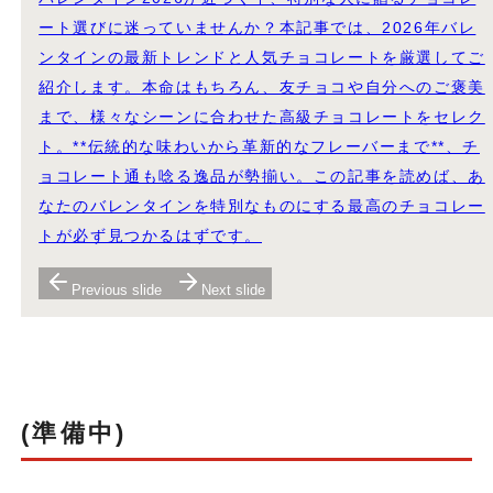
ート選びに迷っていませんか？本記事では、2026年バレ
ンタインの最新トレンドと人気チョコレートを厳選してご
紹介します。本命はもちろん、友チョコや自分へのご褒美
まで、様々なシーンに合わせた高級チョコレートをセレク
ト。**伝統的な味わいから革新的なフレーバーまで**、チ
ョコレート通も唸る逸品が勢揃い。この記事を読めば、あ
なたのバレンタインを特別なものにする最高のチョコレー
トが必ず見つかるはずです。
Previous slide
Next slide
(準備中)