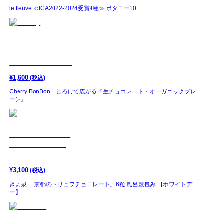
le fleuve ≪ICA2022-2024受賞4種≫ ボタニー10
¥
1,600
(税込)
Cherry BonBon とろけて広がる『生チョコレート・オーガニックプレ
ーン』
¥
3,100
(税込)
きよ泉 「京都のトリュフチョコレート」6粒 風呂敷包み 【ホワイトデ
ー】