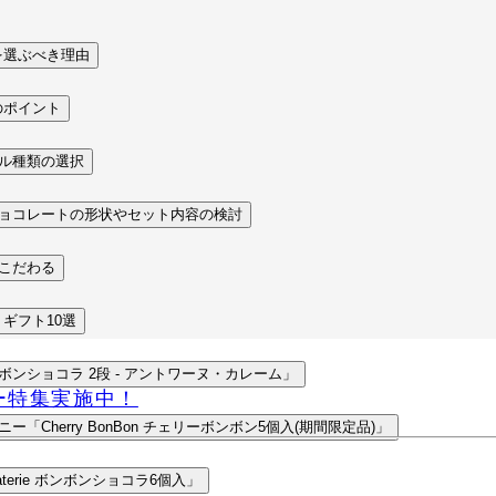
を選ぶべき理由
のポイント
ール種類の選択
チョコレートの形状やセット内容の検討
もこだわる
ギフト10選
ボンショコラ 2段 - アントワーヌ・カレーム」
ー特集実施中！
「Cherry BonBon チェリーボンボン5個入(期間限定品)」
olaterie ボンボンショコラ6個入」