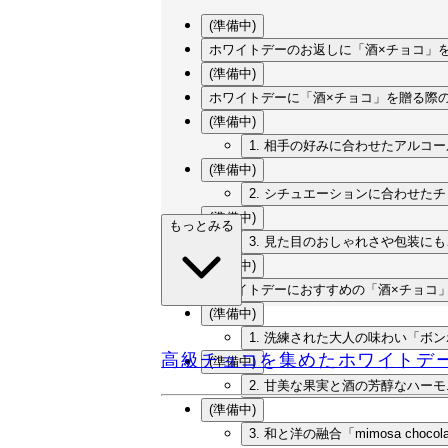
(準備中)
ホワイトデーのお返しに「酒×チョコ」
(準備中)
ホワイトデーに「酒×チョコ」を贈る際
(準備中)
1. 相手の好みに合わせたアルコ
(準備中)
2. シチュエーションに合わせた
(準備中)
もっとみる
3. 見た目のおしゃれさや包装に
(準備中)
ホワイトデーにおすすめの「酒×チョコ」
(準備中)
1. 洗練された大人の味わい「ボン
高級チョコを集めたホワイトデ
(準備中)
2. 甘美な果実と酒の芳醇なハーモニー
(準備中)
3. 和と洋の融合「mimosa choc