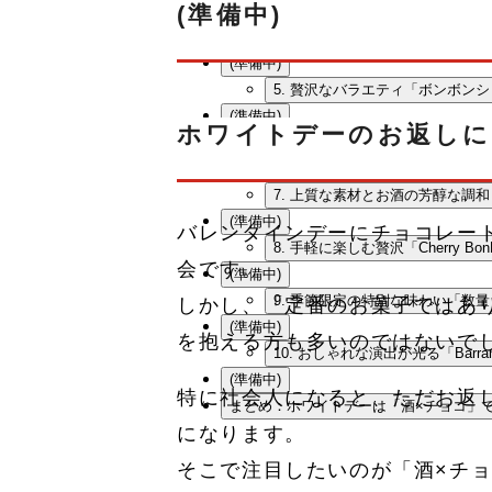
(準備中)
(準備中)
4. 自然の恵みとお酒の豊かな風
(準備中)
5. 贅沢なバラエティ「ボンボンシ
(準備中)
ホワイトデーのお返しに
6. 日本酒の奥深さを閉じ込めた「l
(準備中)
7. 上質な素材とお酒の芳醇な調和「R
(準備中)
バレンタインデーにチョコレー
8. 手軽に楽しむ贅沢「Cherry B
会です。
(準備中)
9. 季節限定の特別な味わい「数
しかし、「定番のお菓子ではあ
(準備中)
を抱える方も多いのではないで
10. おしゃれな演出が光る「Barr
(準備中)
特に社会人になると、ただお返
まとめ：ホワイトデーは「酒×チョコ」
になります。
そこで注目したいのが「酒×チ