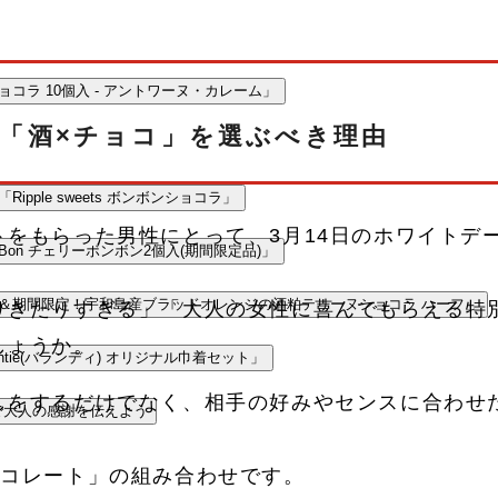
味「愛と森の恵のアルコールのシリーズ」
ョコラ 10個入 - アントワーヌ・カレーム」
「酒×チョコ」を選ぶべき理由
e fleuve ≪ICA2020シルバー受賞≫ 日経新聞の全国日本酒ショコラランキン
ipple sweets ボンボンショコラ」
トをもらった男性にとって、3月14日のホワイトデ
onBon チェリーボンボン2個入(期間限定品)」
量＆期間限定！宇和島産ブラッドオレンジの酒粕テリーヌショコラ ハーフ」
りきたりすぎる」「大人の女性に喜んでもらえる特
しょうか。
antie(バランディ) オリジナル巾着セット」
しをするだけでなく、相手の好みやセンスに合わせ
で大人の感謝を伝えよう
ョコレート」の組み合わせです。