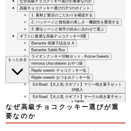
なぜ高級チョコクッキー選びが重要なのか
高級チョコクッキー選びの3つのポイント
1. 素材と製法のこだわりを確認する
2. パッケージと個包装の美しさ・機能性を重視する
3. 贈るシーンと相手の好みに合わせて選ぶ
ギフトに最適な高級チョコクッキー9選
Barrantie 焼菓子詰合せ A
Barrantie Sablé Box
ライオンクッキー10枚セット - Kozue-Sweets
もっとみる
mimosa chocolaterie おやつ袋
Ripple sweets チョコクッキー缶
Ripple sweets おつまみクッキー缶
Ed.Road 【大人気 大ギフト】マリー焼き菓子セット
18個入
Ed.Road 【大人気 小ギフト】サークル焼き菓子セッ
ト7種類
なぜ高級チョコクッキー選びが重
ラング・ド・シャ・サブレ ノワール&amp;レ
要なのか
まとめ