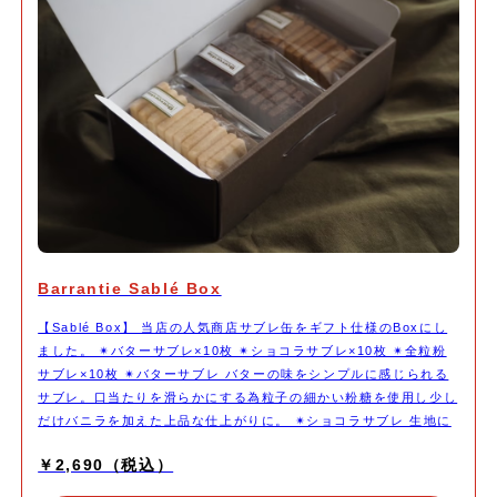
Barrantie Sablé Box
【Sablé Box】 当店の人気商店サブレ缶をギフト仕様のBoxにし
ました。 ✴︎バターサブレ×10枚 ✴︎ショコラサブレ×10枚 ✴︎全粒粉
サブレ×10枚 ✴︎バターサブレ バターの味をシンプルに感じられる
サブレ。口当たりを滑らかにする為粒子の細かい粉糖を使用し少し
だけバニラを加えた上品な仕上がりに。 ✴︎ショコラサブレ 生地に
はピュアココアパウダーを使用し、きび砂糖でコクをプラスしまし
￥2,690（税込）
た。ガーナ産66％のチョコレートを刻んで加えることでカカオの
力強さを感じられる仕上がりに。 ✴︎全粒粉サブレ 北海道産の全粒