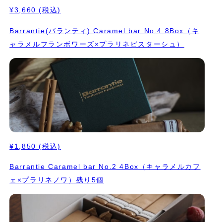
¥3,660
(税込)
Barrantie(バランティ) Caramel bar No.4 8Box（キ
ャラメルフランボワーズ×プラリネピスターシュ）
¥1,850
(税込)
Barrantie Caramel bar No.2 4Box（キャラメルカフ
ェ×プラリネノワ）残り5個