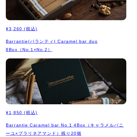
¥3,260
(税込)
Barrantie(バランティ) Caramel bar duo
8Box（No.1×No.2）
¥1,850
(税込)
Barrantie Caramel bar No.1 4Box（キャラメルバニ
ーユ×プラリネアマンド）残り20個