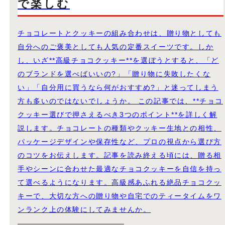
で楽しむ
チョコレートとクッキーの組み合わせは、贈り物としても
自分へのご褒美としても人気の定番スイーツです。しか
し、いざ**高級チョコクッキー**を選ぼうとすると、「ど
のブランドを選べばいいの?」「贈り物に失敗したくな
い」「自分用に買うなら何がおすすめ?」と迷ってしまう
方も多いのではないでしょうか。 この記事では、**チョコ
クッキー選びで押さえるべき3つのポイント**を詳しく解
説します。チョコレートの種類やクッキー生地との相性、
パッケージデザインや保存性など、プロの視点から選び方
のコツをお伝えします。記事を読み終える頃には、贈る相
手やシーンに合わせた最適なチョコクッキーを自信を持っ
て選べるようになります。高級感あふれる絶品チョコクッ
キーで、大切な方への贈り物や自宅でのティータイムをワ
ンランク上の体験にしてみませんか。