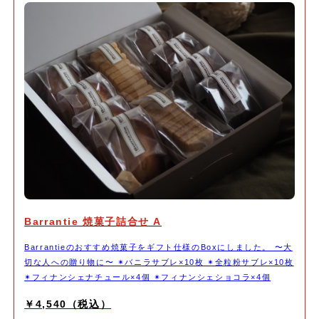
Barrantie 焼菓子詰合せ A
Barrantieのおすすめ焼菓子をギフト仕様のBoxにしました。 〜大
切な人への贈り物に〜 ✴︎バニラサブレ×10枚 ✴︎全粒粉サブレ×10枚
✴︎フィナンシェナチュール×4個 ✴︎フィナンシェショコラ×4個
￥4,540（税込）