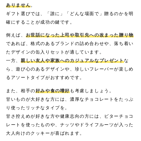
ありません
。
ギフト選びでは、「誰に」「どんな場面で」贈るのかを明
確にすることが成功の鍵です。
例えば、
お世話になった上司や取引先への改まった贈り物
であれば、格式のあるブランドの詰め合わせや、落ち着い
たデザインの缶入りセットが適しています。
一方、
親しい友人や家族へのカジュアルなプレゼント
な
ら、遊び心のあるデザインや、珍しいフレーバーが楽しめ
るアソートタイプがおすすめです。
また、相手の
好みや食の嗜好
も考慮しましょう。
甘いものが大好きな方には、濃厚なチョコレートをたっぷ
り使ったリッチなタイプを。
甘さ控えめが好きな方や健康志向の方には、ビターチョコ
レートを使ったものや、ナッツやドライフルーツが入った
大人向けのクッキーが喜ばれます。