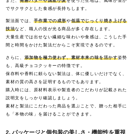
また、
発酵バターや国産小麦
を使った生地は、風味が豊か
でサクサクとした食感が長持ちします。
製法面では、
手作業での成形
や
低温でじっくり焼き上げる
技法
など、職人の技が光る商品が多く存在します。
大量生産では出せない繊細な味わいや食感は、こうした手
間と時間をかけた製法だからこそ実現できるのです。
さらに、
添加物を極力使わず、素材本来の味を活かす
姿勢
も、高級チョコクッキーの特徴です。
保存料や香料に頼らない製法は、体に優しいだけでなく、
素材の質の高さを証明するものでもあります。
購入時には、原材料表示や製造者のこだわりが記載された
説明文をしっかり確認しましょう。
素材と製法にこだわった商品を選ぶことで、贈った相手に
も「本物の味」を届けることができます。
2. パッケージと個包装の美しさ・機能性を重視