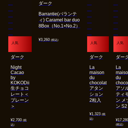
ダーク
Barrantie(バランテ
ィ) Caramel bar duo
8Box（No.1×No.2）
¥
3,260
(税込)
人気
人気
人気
ダーク
ダーク
ダー
Night
La
La
Cacao
maison
mais
by
du
du
KOKODii
chocolat
choco
生チョコ
アタン
アソ
レート＜
ション
ティ
プレーン
2粒入
ン メ
＞
ン S2
¥
1,323
(税
込)
¥
2,700
¥
17,28
(税
(税込)
込)