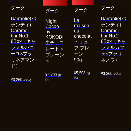
ダーク
ダーク
ダーク
ダーク
Barrantie(バ
Barrantie(バ
La
Night
ランティ)
ランティ)
maison
Cacao
Caramel
Caramel
du
by
bar No.1
bar No.2
chocolat
KOKODii
8Box（キャ
8Box（キャ
トリュ
生チョコ
ラメルバニ
ラメルカフ
フ プレ
レート＜
ーユ×プラ
ェ×プラリ
ーン
プレーン
リネアマン
90g
ネノワ）
＞
ド）
¥
5,508
¥
3,260
(税
(税込)
¥
2,700
(税
込)
¥
3,260
込)
(税込)