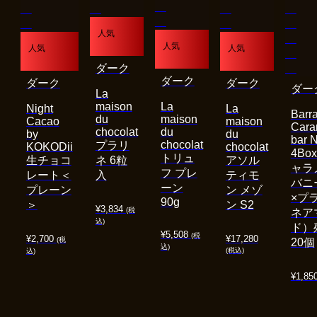
人気
人気
人気
人気
ダーク
ダーク
ダーク
ダーク
ダー
La
maison
La
Night
La
Barra
du
maison
Cacao
maison
Cara
chocolat
du
by
du
bar 
chocolat
プラリ
KOKODii
chocolat
4Bo
トリュ
生チョコ
ネ 6粒
アソル
ャラ
フ プレ
レート＜
入
ティモ
バニ
ーン
プレーン
ン メゾ
×プ
90g
＞
ン S2
¥
3,834
(税
ネア
込)
ド）
¥
5,508
(税
¥
2,700
¥
17,280
(税
20個
込)
(税込)
込)
¥
1,85