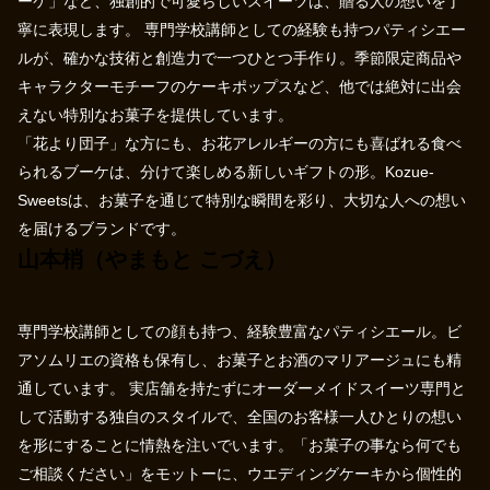
ーケ」など、独創的で可愛らしいスイーツは、贈る人の想いを丁
寧に表現します。 専門学校講師としての経験も持つパティシエー
ルが、確かな技術と創造力で一つひとつ手作り。季節限定商品や
キャラクターモチーフのケーキポップスなど、他では絶対に出会
えない特別なお菓子を提供しています。
「花より団子」な方にも、お花アレルギーの方にも喜ばれる食べ
られるブーケは、分けて楽しめる新しいギフトの形。Kozue-
Sweetsは、お菓子を通じて特別な瞬間を彩り、大切な人への想い
を届けるブランドです。
山本梢（やまもと こづえ）
専門学校講師としての顔も持つ、経験豊富なパティシエール。ビ
アソムリエの資格も保有し、お菓子とお酒のマリアージュにも精
通しています。 実店舗を持たずにオーダーメイドスイーツ専門と
して活動する独自のスタイルで、全国のお客様一人ひとりの想い
を形にすることに情熱を注いでいます。「お菓子の事なら何でも
ご相談ください」をモットーに、ウエディングケーキから個性的