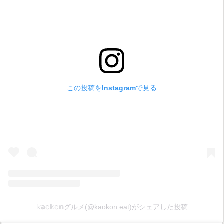
この投稿をInstagramで見る
𝕜𝕒𝕠𝕜𝕠𝕟グルメ(@kaokon.eat)がシェアした投稿