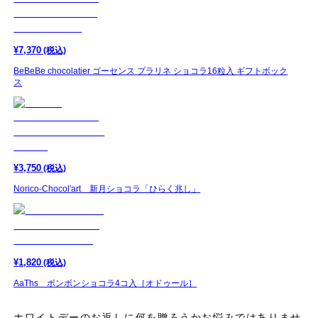
¥
7,370
(税込)
BeBeBe chocolatier ゴーセンス プラリネ ショコラ16粒入 ギフトボック
ス
¥
3,750
(税込)
Norico-Chocol'art 新月ショコラ「ひらく兆し」
¥
1,820
(税込)
AaThs ボンボンショコラ4コ入［オドゥール］
ホワイトデーのお返しに何を贈ろうかお悩みではありませ