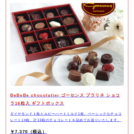
BeBeBe chocolatier ゴーセンス プラリネ ショコ
ラ16粒入 ギフトボックス
ダイヤモンド１粒とルビーハートミルク1粒、ベーシックなチョコ
レート14粒、計16粒のチョコレートを詰めてお送りいたします。
￥7,370（税込）