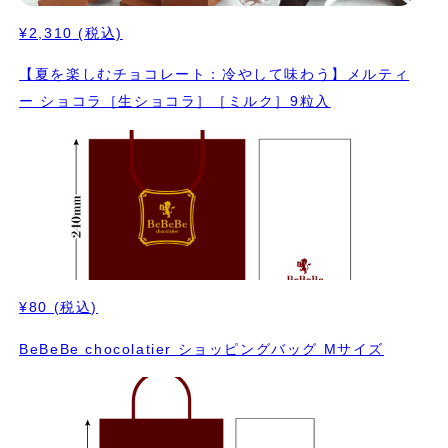
¥2,310
(税込)
【夏を楽しむチョコレート：冷やして味わう】メルティ
ー ショコラ［生ショコラ］［ミルク］9粒入
¥80
(税込)
BeBeBe chocolatier ショッピングバッグ Mサイズ