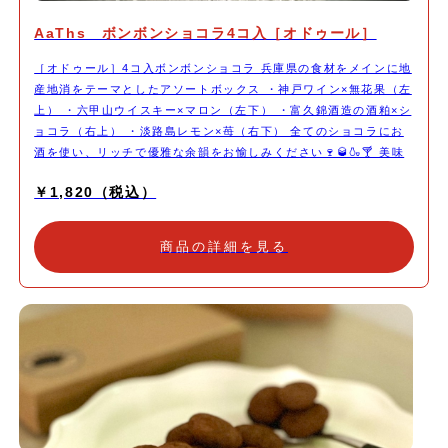
AaThs ボンボンショコラ4コ入［オドゥール］
［オドゥール］4コ入ボンボンショコラ 兵庫県の食材をメインに地
産地消をテーマとしたアソートボックス ・神戸ワイン×無花果（左
上） ・六甲山ウイスキー×マロン（左下） ・富久錦酒造の酒粕×シ
ョコラ（右上） ・淡路島レモン×苺（右下） 全てのショコラにお
酒を使い、リッチで優雅な余韻をお愉しみください🍷🥃🍶🍸 美味
しいを至福の時間へ。 大切なヒトへの贈り物。 頑張ったジブンへ
￥1,820（税込）
のご褒美に。
商品の詳細を見る