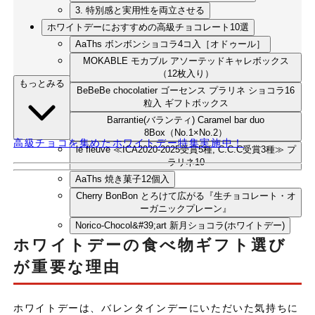
3. 特別感と実用性を両立させる
ホワイトデーにおすすめの高級チョコレート10選
AaThs ボンボンショコラ4コ入［オドゥール］
MOKABLE モカブル アソーテッドキャレボックス
（12枚入り）
もっとみる
BeBeBe chocolatier ゴーセンス プラリネ ショコラ16
粒入 ギフトボックス
Barrantie(バランティ) Caramel bar duo
8Box（No.1×No.2）
高級チョコを集めたホワイトデー特集実施中！
le fleuve ≪ICA2020-2025受賞5種, C.C.C受賞3種≫ プ
ラリネ10
AaThs 焼き菓子12個入
Cherry BonBon とろけて広がる『生チョコレート・オ
ーガニックプレーン』
Norico-Chocol&#39;art 新月ショコラ(ホワイトデー)
ホワイトデーの食べ物ギフト選び
siro 雫シリーズ12個入り
mimosa chocolaterie ムクショコラ
が重要な理由
まとめ
ホワイトデーは、バレンタインデーにいただいた気持ちに