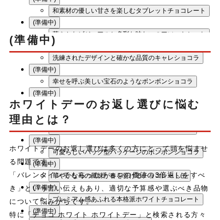
和素材の優しい甘さを楽しむタブレットチョコレート
(準備中)
華やかなビジュアルと多彩な味わいのアソートセット
(準備中)
(準備中)
洗練されたデザインと確かな品質のキャレショコラ
(準備中)
幸せを呼ぶ美しい宝石のようなボンボンショコラ
(準備中)
ホワイトデーのお返し選びに悩む
老舗ブランドの伝統が息づくエレガントな焼き菓子
(準備中)
理由とは？
海をイメージした爽やかなホワイトチョコレート
(準備中)
ホワイトデーのお返し選びは多くの方にとって頭を悩ませ
可愛らしいバッグ型パッケージのボンボンショコラ
る問題です。
(準備中)
「バレンタインでもらったチョコの価値の3倍返しをすべ
華やかな苺の風味が春を告げるチョコレート缶
(準備中)
き」という言い伝えもあり、適切な予算感や選ぶべき品物
プレミアム感あふれる本格派ホワイトチョコレート
について悩みがちです。
(準備中)
特に「チョコ ホワイト ホワイトデー」と検索される方々