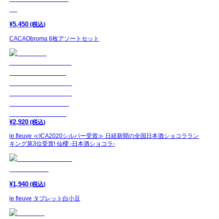
¥
5,450
(税込)
CACAObroma 6枚アソートセット
¥
2,920
(税込)
le fleuve ≪ICA2020シルバー受賞≫ 日経新聞の全国日本酒ショコララン
キング第3位受賞! 仙櫻 -日本酒ショコラ-
¥
1,940
(税込)
le fleuve タブレット白小豆