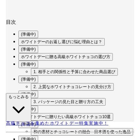
目次
(準備中)
ホワイトデーのお返し選びに悩む理由とは？
(準備中)
ホワイトデーに贈る高級ホワイトチョコの選び方
(準備中)
1. 相手との関係性と予算に合わせた商品選び
(準備中)
2. 上質なホワイトチョコレートの見分け方
(準備中)
もっとみる
3. パッケージの見た目と贈り方の工夫
(準備中)
ホワイトデーに贈りたい高級ホワイトチョコ10選
高級チョコを集めたホワイトデー特集実施中！
(準備中)
和の素材とチョコレートの融合 - 日本酒を使った逸品
(準備中)