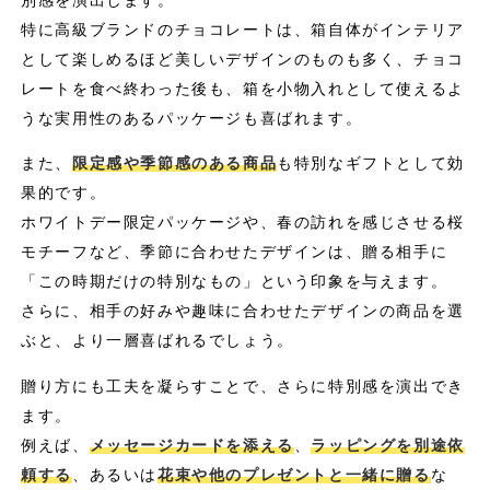
特に高級ブランドのチョコレートは、箱自体がインテリア
として楽しめるほど美しいデザインのものも多く、チョコ
レートを食べ終わった後も、箱を小物入れとして使えるよ
うな実用性のあるパッケージも喜ばれます。
また、
限定感や季節感のある商品
も特別なギフトとして効
果的です。
ホワイトデー限定パッケージや、春の訪れを感じさせる桜
モチーフなど、季節に合わせたデザインは、贈る相手に
「この時期だけの特別なもの」という印象を与えます。
さらに、相手の好みや趣味に合わせたデザインの商品を選
ぶと、より一層喜ばれるでしょう。
贈り方にも工夫を凝らすことで、さらに特別感を演出でき
ます。
例えば、
メッセージカードを添える
、
ラッピングを別途依
頼する
、あるいは
花束や他のプレゼントと一緒に贈る
な