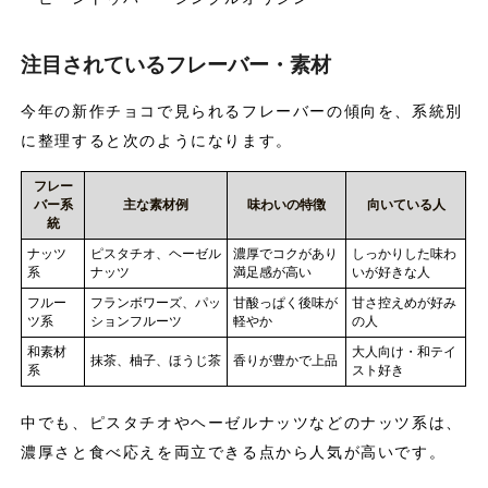
注目されているフレーバー・素材
今年の新作チョコで見られるフレーバーの傾向を、系統別
に整理すると次のようになります。
フレー
バー系
主な素材例
味わいの特徴
向いている人
統
ナッツ
ピスタチオ、ヘーゼル
濃厚でコクがあり
しっかりした味わ
系
ナッツ
満足感が高い
いが好きな人
フルー
フランボワーズ、パッ
甘酸っぱく後味が
甘さ控えめが好み
ツ系
ションフルーツ
軽やか
の人
和素材
大人向け・和テイ
抹茶、柚子、ほうじ茶
香りが豊かで上品
系
スト好き
中でも、ピスタチオやヘーゼルナッツなどのナッツ系は、
濃厚さと食べ応えを両立できる点から人気が高いです。