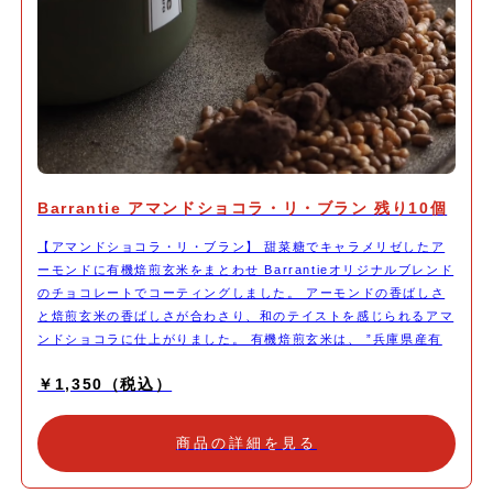
Barrantie アマンドショコラ・リ・ブラン 残り10個
【アマンドショコラ・リ・ブラン】 甜菜糖でキャラメリゼしたア
ーモンドに有機焙煎玄米をまとわせ Barrantieオリジナルブレンド
のチョコレートでコーティングしました。 アーモンドの香ばしさ
と焙煎玄米の香ばしさが合わさり、和のテイストを感じられるアマ
ンドショコラに仕上がりました。 有機焙煎玄米は、 ”兵庫県産有
機栽培コシヒカリ100％のコウノトリ育むお米” ＠エムズひょうご
￥1,350（税込）
さんのものを使わせていただいております。
商品の詳細を見る