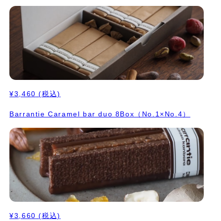
¥3,460
(税込)
Barrantie Caramel bar duo 8Box（No.1×No.4）
¥3,660
(税込)