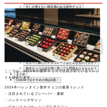
贈って喜ばれやすい新作チョコ
今しか買えない限定感のある新作チョコ
通販でバレンタイン新作チョコを選ぶときの注意点
賞味期限と配送日の確認
保存方法と温度管理
アレルギーや原材料表示のチェック
よくある質問
バレンタインの新作チョコはいつ頃まで買えますか？
通販で買う場合は、いつまでに注文すれば安心です
か？
手作りより市販の新作チョコのほうが良いですか？
もらって嬉しいチョコレートはどんなものですか？
新作チョコは自分用に買っても問題ありませんか？
ここでは、2026年の新作チョコで注目されているトレン
まとめ
ドを紹介します。
Choclieでおすすめの商品5選！
2026年バレンタイン新作チョコの最新トレンド
・注目されているフレーバー・素材
・パッケージデザイン
・ビーントゥバー・シングルオリジン