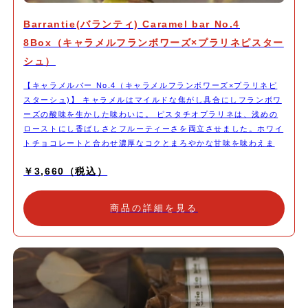
Barrantie(バランティ) Caramel bar No.4
8Box（キャラメルフランボワーズ×プラリネピスター
シュ）
【キャラメルバー No.4（キャラメルフランボワーズ×プラリネピ
スターシュ)】 キャラメルはマイルドな焦がし具合にしフランボワ
ーズの酸味を生かした味わいに。 ピスタチオプラリネは、浅めの
ローストにし香ばしさとフルーティーさを両立させました。ホワイ
トチョコレートと合わせ濃厚なコクとまろやかな甘味を味わえま
す。 シナモン風味のクッキーで上品な大人の味わいに仕上げまし
￥3,660（税込）
た。 時間とともにする変化する食感や香りの感じ方をお愉しみく
ださい。 フルーティーな浅煎りのコーヒーや紅茶と一緒にいただ
いたり。 ワインなどお酒を飲みながらちびちび食べていただくの
商品の詳細を見る
もお勧めです。 1本ずつキャラメル包みを施し帯シールを貼ってお
届けいたします。