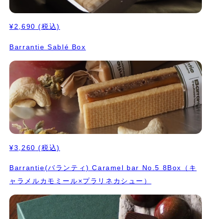
¥2,690
(税込)
Barrantie Sablé Box
¥3,260
(税込)
Barrantie(バランティ) Caramel bar No.5 8Box（キ
ャラメルカモミール×プラリネカシュー）