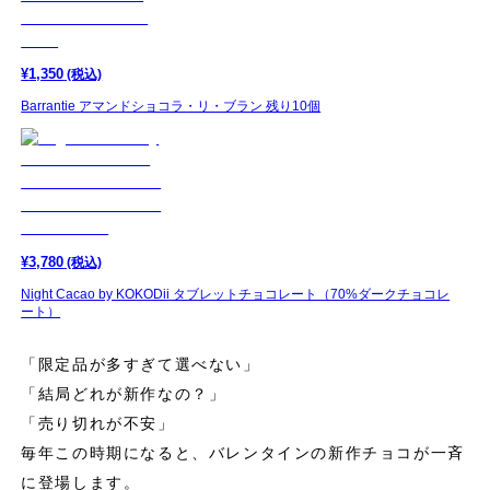
¥
1,350
(税込)
Barrantie アマンドショコラ・リ・ブラン 残り10個
¥
3,780
(税込)
Night Cacao by KOKODii タブレットチョコレート（70%ダークチョコレ
ート）
「限定品が多すぎて選べない」
「結局どれが新作なの？」
「売り切れが不安」
毎年この時期になると、バレンタインの新作チョコが一斉
に登場します。