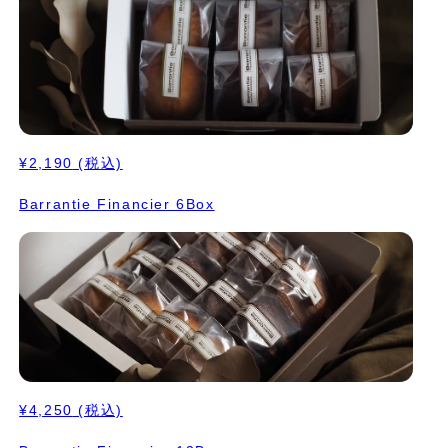
¥2,190
(税込)
Barrantie Financier 6Box
¥4,250
(税込)