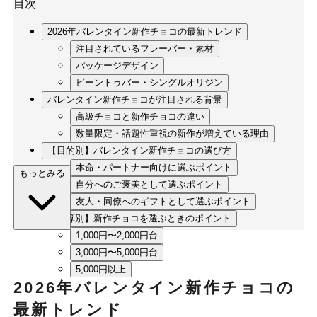
目次
2026年バレンタイン新作チョコの最新トレンド
注目されているフレーバー・素材
パッケージデザイン
ビーントゥバー・シングルオリジン
バレンタイン新作チョコが注目される背景
高級チョコと新作チョコの違い
数量限定・話題性重視の新作が増えている理由
【目的別】バレンタイン新作チョコの選び方
本命・パートナー向けに選ぶポイント
もっとみる
自分へのご褒美として選ぶポイント
友人・同僚へのギフトとして選ぶポイント
【予算別】新作チョコを選ぶときのポイント
1,000円〜2,000円台
3,000円〜5,000円台
5,000円以上
2026年バレンタイン新作チョコの
迷ったらここから選びたいバレンタイン新作チョコ
自分へのご褒美に選びたい新作チョコ
最新トレンド