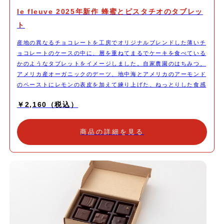
le fleuve 2025年新作 蜂蜜とピスタチオのタブレッ
ト
産地の異なるチョコレートを工房でオリジナルブレンドした薄いチ
ョコレートのケースの中に、層を重ねてまるでケーキを食べている
かのようなタブレットをイメージしました。自家農園のはちみつ、
アメリカ産オーガニックのデーツ、地中海とアメリカのアーモンド
のペーストにレモンの表皮を加えて練り上げた、ねっとりした食感
の層、工房でかぼちゃの種をローストして作ったペーストとアマゾ
￥2,160（税込）
ンカカオバターで作ったチョコレートを混ぜ合わせた層、そしてシ
チリア産のピスタチオをたっぷりとトッピング。このタブレットは
トルコの食文化からインスピレーションを得ています。中国の白茶
商品の詳細を見る
と合わせて頂くのがシェフのお気に入り。