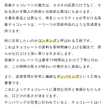
高級チョコレートの魅力は、カカオの品質だけでなく、そ
れを活かす職人の技術と伝統的な製法にもあります。
大量生産品とは異なり、有名ショコラティエが手がける高
級チョコレートは、一つ一つが芸術作品のような完成度を
誇ります。
特に注目したいのが
コンチング
と呼ばれる工程です。
これはチョコレートの原料を長時間練り上げる製法で、滑
らかな口どけと深い香りを引き出します。
高級チョコレートでは通常72時間以上かけて丁寧に行わ
れ、この時間の長さが味わいの奥行きに直結します。
また、温度管理が非常に繊細な
テンパリング
という工程も
重要です。
これによってチョコレートに適切な光沢と食感がもたらさ
れ、口どけの良さが決まります。
テンパリングが完璧に行われていると、チョコレートはパ