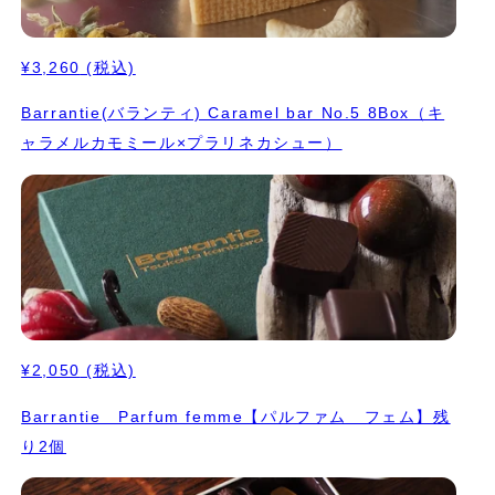
¥3,260
(税込)
Barrantie(バランティ) Caramel bar No.5 8Box（キ
ャラメルカモミール×プラリネカシュー）
¥2,050
(税込)
Barrantie Parfum femme【パルファム フェム】残
り2個