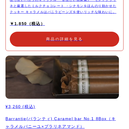
ネと厳選したミルクチョコレート ・シナモンをほんのり効かせた
クッキー キャラメルはバニラビーンズを使いリッチな味わいに。
アーモンドプラリネはじっくり火入りした自家製ですので香りが強
￥1,850（税込）
く、あえて粗めのペースト状にすることで心地良い食感を残してお
ります。 食感にこだわったクッキーには、シナモンをほんのり効
かせることで大人の味わいに仕上がりました。 時間とともにする
商品の詳細を見る
変化する食感や香りの感じ方をお愉しみください。 深煎りのコー
ヒーや紅茶と一緒にいただいたり。 ウイスキーなどお酒を飲みな
がらちびちび食べていただくのもお勧めです。 1本ずつキャラメル
包みを施し帯シールを貼ってお届けいたします。
¥3,260
(税込)
Barrantie(バランティ) Caramel bar No.1 8Box（キ
ャラメルバニーユ×プラリネアマンド）