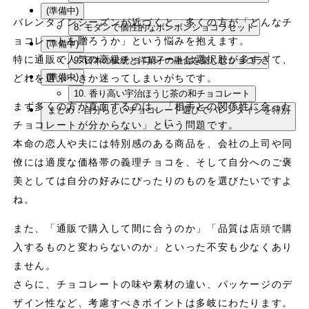
(準備中)
バレンタインシーズンが近づくと、多くの方が「どんなチ
8. モダンで個性的なボンボンショコラセット
ョコレートを贈ろうか」という悩みを抱えます。
(準備中)
特に通販で人気の高級チョコレートは選択肢が多すぎて、
9. 日本の伝統と洋菓子の融合を楽しむショコラ
(準備中)
どれを選ぶべきか迷ってしまいがちです。
10. 香り高い宇治ほうじ茶の和チョコレート
まず多くの方が直面するのは、「相手との関係性に合った
まとめ：自分らしいチョコレート選びでバレンタインを特別
に
チョコレートが分からない」という問題です。
本命の恋人や夫には特別感のある商品を、会社の上司や同
僚には適度な価格帯の義理チョコを、そして自分へのご褒
美としては自分の好みにぴったりのものを選びたいですよ
ね。
また、「通販で購入して間に合うのか」「品質は店頭で購
入するものと変わらないのか」といった不安も少なくあり
ません。
さらに、チョコレートの味や素材の違い、パッケージのデ
ザイン性など、考慮すべきポイントは多岐にわたります。