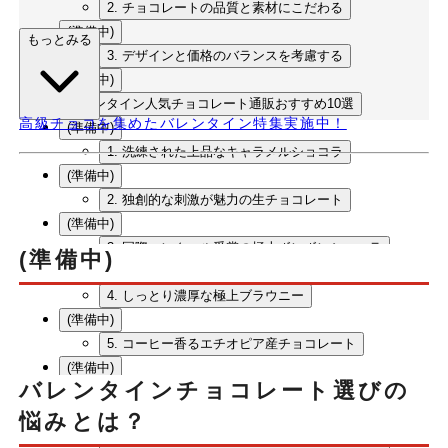
2. チョコレートの品質と素材にこだわる
(準備中)
もっとみる
3. デザインと価格のバランスを考慮する
(準備中)
バレンタイン人気チョコレート通販おすすめ10選
高級チョコを集めたバレンタイン特集実施中！
(準備中)
1. 洗練された上品なキャラメルショコラ
(準備中)
2. 独創的な刺激が魅力の生チョコレート
(準備中)
3. 国際コンクール受賞の極上ボンボンショコラ
(準備中)
(準備中)
4. しっとり濃厚な極上ブラウニー
(準備中)
5. コーヒー香るエチオピア産チョコレート
(準備中)
バレンタインチョコレート選びの
6. 繊細な味わいの高級焼き菓子セット
(準備中)
悩みとは？
7. 老舗ブランドの洗練されたラング・ド・シャ