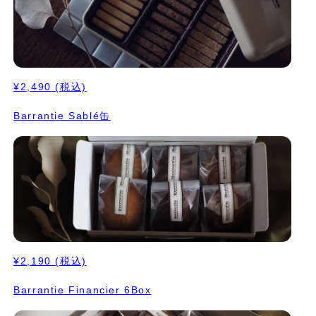
¥2,490
(税込)
Barrantie Sablé缶
¥2,190
(税込)
Barrantie Financier 6Box