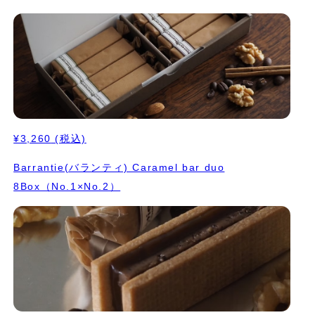
¥3,260
(税込)
Barrantie(バランティ) Caramel bar duo
8Box（No.1×No.2）