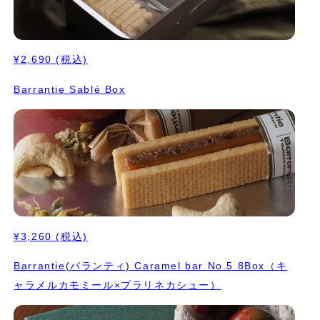
¥2,690
(税込)
Barrantie Sablé Box
¥3,260
(税込)
Barrantie(バランティ) Caramel bar No.5 8Box（キ
ャラメルカモミール×プラリネカシュー）