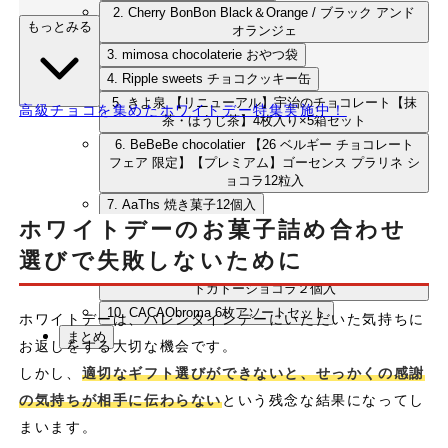
2. Cherry BonBon Black＆Orange / ブラック アンド
もっとみる
オランジェ
3. mimosa chocolaterie おやつ袋
4. Ripple sweets チョコクッキー缶
5. きよ泉 【リニューアル】宇治のチョコレート【抹
高級チョコを集めたホワイトデー特集実施中！
茶・ほうじ茶】4枚入り×5箱セット
6. BeBeBe chocolatier 【26 ベルギー チョコレート
フェア 限定】【プレミアム】ゴーセンス プラリネ シ
ョコラ12粒入
7. AaThs 焼き菓子12個入
ホワイトデーのお菓子詰め合わせ
8. Norico-Chocol&#39;art 新月ショコラ「ひらく兆
し」
選びで失敗しないために
9. Ed.Road ♡x２ 王道スイート グルテンフリー ハー
トガトーショコラ２個入
10. CACAObroma 6枚アソートセット
ホワイトデーは、バレンタインデーにいただいた気持ちに
まとめ
お返しをする大切な機会です。
しかし、
適切なギフト選びができないと、せっかくの感謝
の気持ちが相手に伝わらない
という残念な結果になってし
まいます。