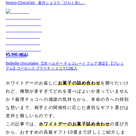
Norico-Chocol'art 新月ショコラ「ひらく兆し」
¥
5,940
(税込)
BeBeBe chocolatier 【26 ベルギー チョコレート フェア 限定】【プレミ
アム】ゴーセンス プラリネ ショコラ12粒入
ホワイトデーのお返しに
お菓子の詰め合わせ
を贈りたいけ
れど、種類が多すぎてどれを選べばよいか迷っていません
か？義理チョコへの感謝の気持ちから、本命の方への特別
な想いまで、相手との関係性に応じた適切なギフト選びは
意外と難しいものです。
この記事では、
ホワイトデーのお菓子詰め合わせ
の選び方
から、おすすめの高級ギフト10選まで詳しくご紹介しま