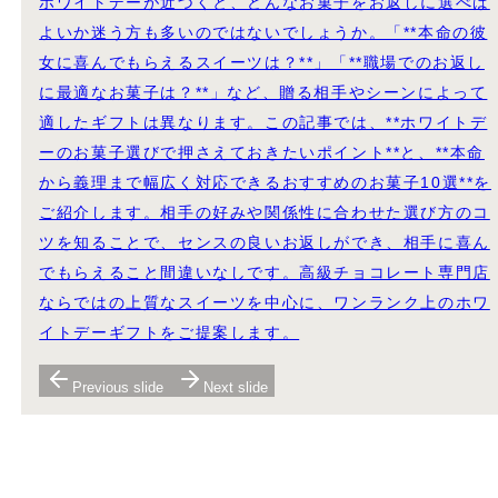
ホワイトデーが近づくと、どんなお菓子をお返しに選べば
よいか迷う方も多いのではないでしょうか。「**本命の彼
女に喜んでもらえるスイーツは？**」「**職場でのお返し
に最適なお菓子は？**」など、贈る相手やシーンによって
適したギフトは異なります。この記事では、**ホワイトデ
ーのお菓子選びで押さえておきたいポイント**と、**本命
から義理まで幅広く対応できるおすすめのお菓子10選**を
ご紹介します。相手の好みや関係性に合わせた選び方のコ
ツを知ることで、センスの良いお返しができ、相手に喜ん
でもらえること間違いなしです。高級チョコレート専門店
ならではの上質なスイーツを中心に、ワンランク上のホワ
イトデーギフトをご提案します。
Previous slide
Next slide