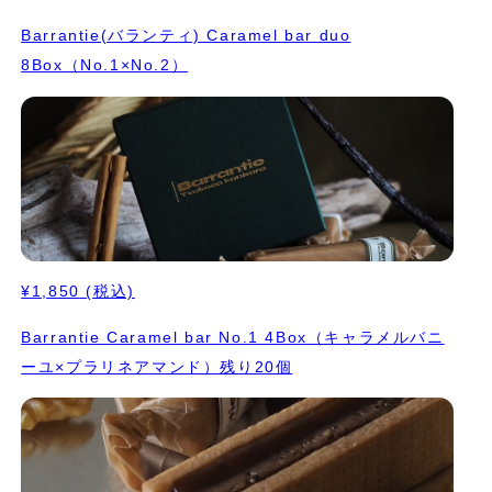
Barrantie(バランティ) Caramel bar duo
8Box（No.1×No.2）
¥1,850
(税込)
Barrantie Caramel bar No.1 4Box（キャラメルバニ
ーユ×プラリネアマンド）残り20個