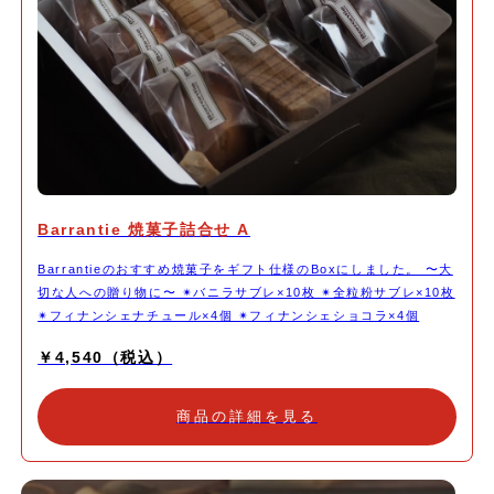
Barrantie 焼菓子詰合せ A
Barrantieのおすすめ焼菓子をギフト仕様のBoxにしました。 〜大
切な人への贈り物に〜 ✴︎バニラサブレ×10枚 ✴︎全粒粉サブレ×10枚
✴︎フィナンシェナチュール×4個 ✴︎フィナンシェショコラ×4個
￥4,540（税込）
商品の詳細を見る