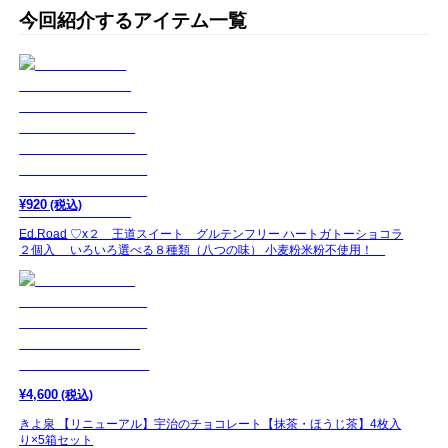
今回紹介するアイテム一覧
¥
920
(税込)
Ed.Road ♡x２ 王道スイート グルテンフリー ハートガトーショコラ
２個入 いろいろ選べる８種類（八つの味） 小麦粉米粉不使用！
¥
4,600
(税込)
きよ泉 【リニューアル】宇治のチョコレート【抹茶・ほうじ茶】4枚入
り×5箱セット