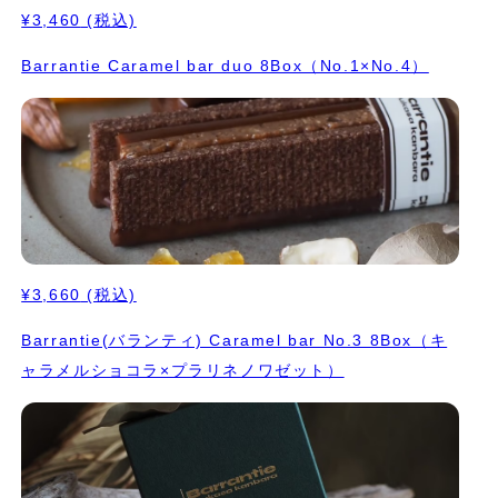
¥3,460
(税込)
Barrantie Caramel bar duo 8Box（No.1×No.4）
¥3,660
(税込)
Barrantie(バランティ) Caramel bar No.3 8Box（キ
ャラメルショコラ×プラリネノワゼット）