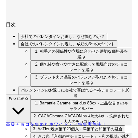
目次
会社でのバレンタインお返し、なぜ悩むのか？
会社でのバレンタインお返し、成功の3つのポイント
1. 相手との関係性や立場に合わせた適切な価格帯を
選ぶ
2. 個包装や食べやすさに配慮して職場向けのチョコ
レートを選ぶ
3. ブランド力と品質のバランスが取れた本格チョコ
レートを選ぶ
バレンタインのお返しに会社で喜ばれる本格チョコレート10
選
もっとみる
1. Barrantie Caramel bar duo 8Box - 上品な甘さのキ
ャラメルバー
2. CACAObroma CACAONibs &lt;大&gt; - 洗練された
大人のチョコレート
高級チョコを集めたホワイトデー特集実施中！
3. AaThs 焼き菓子20個入 - 洋菓子と和菓子の融合
4. きよ泉「京都の生チョコレート」 - 和の風味が魅力