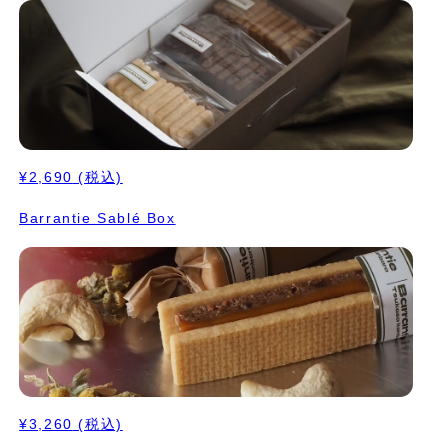
¥2,690
(税込)
Barrantie Sablé Box
¥3,260
(税込)