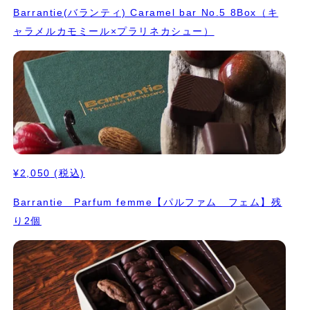
Barrantie(バランティ) Caramel bar No.5 8Box（キ
ャラメルカモミール×プラリネカシュー）
¥2,050
(税込)
Barrantie Parfum femme【パルファム フェム】残
り2個