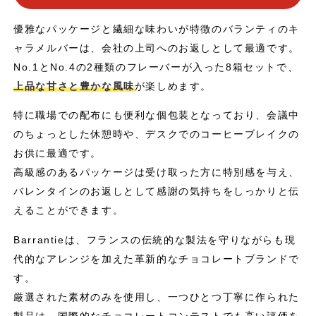
優雅なパッケージと繊細な味わいが特徴のバランティのキ
ャラメルバーは、会社の上司へのお返しとして最適です。
No.1とNo.4の2種類のフレーバーが入った8箱セットで、
上品な甘さと豊かな風味
が楽しめます。
特に職場での配布にも便利な個包装となっており、会議中
のちょっとした休憩時や、デスクでのコーヒーブレイクの
お供に最適です。
高級感のあるパッケージは受け取った方に特別感を与え、
バレンタインのお返しとして感謝の気持ちをしっかりと伝
えることができます。
Barrantieは、フランスの伝統的な製法を守りながらも現
代的なアレンジを加えた革新的なチョコレートブランドで
す。
厳選された素材のみを使用し、一つひとつ丁寧に作られた
製品は、国際的なチョコレートコンテストでも高い評価を