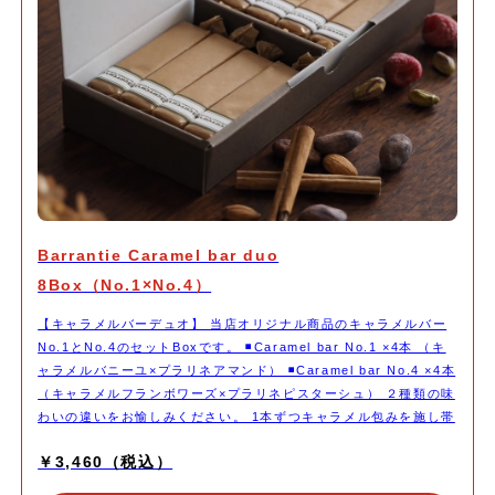
Barrantie Caramel bar duo
8Box（No.1×No.4）
【キャラメルバーデュオ】 当店オリジナル商品のキャラメルバー
No.1とNo.4のセットBoxです。 ◾️Caramel bar No.1 ×4本 （キ
ャラメルバニーユ×プラリネアマンド） ◾️Caramel bar No.4 ×4本
（キャラメルフランボワーズ×プラリネピスターシュ） ２種類の味
わいの違いをお愉しみください。 1本ずつキャラメル包みを施し帯
シールを貼ってお届けいたします。
￥3,460（税込）