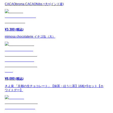
CACAObroma CACAONibs <大>(インド産)
¥
3,300
(税込)
mimosa chocolaterie イチゴ缶（大）
¥
8,000
(税込)
きよ泉 「京都の生チョコレート」【抹茶・ほうじ茶】16粒×5セット【ホ
ワイトデー】