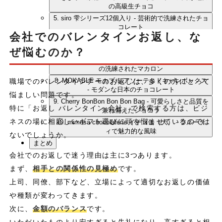
の高級生チョコ
5. siro 雫シリーズ12個入り - 芸術的で洗練されたチョ
コレート
会社でのバレンタインお返し、な
6. BeBeBe chocolatier ゴーセンス プラリネ - 本格的
なベルギーショコラ
ぜ悩むのか？
7. LADUREE JAPON ウジェニー 18個入り - パリ発
の洗練されたマカロン
8. MOKABLE モカブル アソーテッドキャレボックス
職場でのバレンタインデーのお返しは、多くの方にとって
- モダンな日本のチョコレート
悩ましい問題です。
9. Cherry BonBon Bon Bon Bag - 可愛らしさと品質を
特に「お返し バレンタイン 会社」で検索する方は、ビジ
兼ね備えたショコラ
ネスの場に相応しいギフト選びに頭を悩ませているのでは
10. mimosa chocolaterie イチゴ缶（大） - フルーテ
ィで魅力的な風味
ないでしょうか。
まとめ
会社でのお返しで迷う理由は主に3つあります。
まず、
相手との関係性の見極め
です。
上司、同僚、部下など、立場によって適切なお返しの価値
や種類が変わってきます。
次に、
金額のバランス
です。