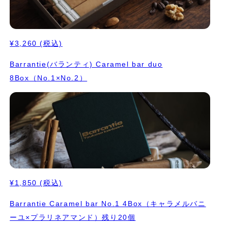
¥3,260
(税込)
Barrantie(バランティ) Caramel bar duo
8Box（No.1×No.2）
¥1,850
(税込)
Barrantie Caramel bar No.1 4Box（キャラメルバニ
ーユ×プラリネアマンド）残り20個