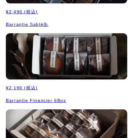
¥2,490
(税込)
Barrantie Sablé缶
¥2,190
(税込)
Barrantie Financier 6Box