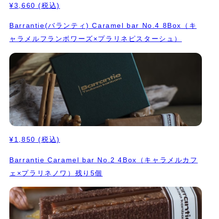
¥3,660
(税込)
Barrantie(バランティ) Caramel bar No.4 8Box（キ
ャラメルフランボワーズ×プラリネピスターシュ）
¥1,850
(税込)
Barrantie Caramel bar No.2 4Box（キャラメルカフ
ェ×プラリネノワ）残り5個