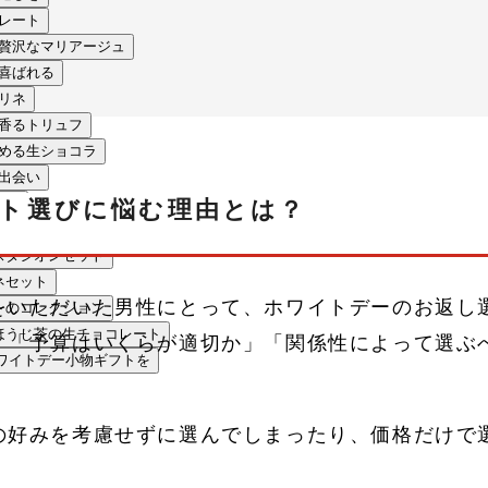
コレート
の贅沢なマリアージュ
も喜ばれる
ラリネ
ク香るトリュフ
しめる生ショコラ
な出会い
わい
ト選びに悩む理由とは？
沢セット
ュスタシオンセット
ネセット
をいただいた男性にとって、ホワイトデーのお返し
ートのコレクション
・ほうじ茶の生チョコレート
」「予算はいくらが適切か」「関係性によって選ぶ
ワイトデー小物ギフトを
の好みを考慮せずに選んでしまったり、価格だけで