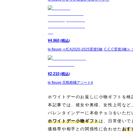
¥
4,860
(税込)
le fleuve ≪ICA2020-2025受賞5種, C.C.C受賞3種
¥
2,210
(税込)
le fleuve 完熟柑橘アソート4
ホワイトデーのお返しに小物ギフトを検
本記事では、彼女や奥様、女性上司など
バレンタインデーに本命チョコをいただ
ホワイトデー小物ギフト
は、日常使いで
価格帯や相手との関係性に合わせた
おす