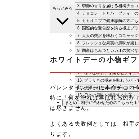
3. 季節の香りを届ける柑橘チョ
もっとみる
4. チョコレートとハーブティー
5. カカオニブで健康志向の方に
6. 国際的な受賞歴を誇る極上プ
7. 大人の贅沢を味わうコニャッ
8. フレッシュな果実の風味が楽
9. 国産はちみつとカカオの贅沢
10. 南インド産カカオの奥深い味
ホワイトデーの小物ギフ
11. 2種類の味わいを楽しめる贅
12. 様々な味わいを楽しむデギ
13. プラリネの極みを味わうバト
バレンタインデーに本命チョコ
14. 洗練されたナッツチョコレ
15. 日本の風味を堪能する抹茶
特に「何を贈れば喜ばれるのか
まとめ：相手に合わせた心のこもったホ
は尽きません。
よくある失敗例としては、相手
ります。