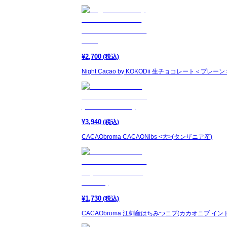
¥
2,700
(税込)
Night Cacao by KOKODii 生チョコレート＜プレー
¥
3,940
(税込)
CACAObroma CACAONibs <大>(タンザニア産)
¥
1,730
(税込)
CACAObroma 江刺産はちみつニブ(カカオニブ イン