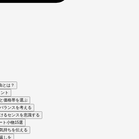
由とは？
イント
質と価格帯を選ぶ
のバランスを考える
つけるセンスを意識する
ト小物15選
の気持ちを伝える
お返しを