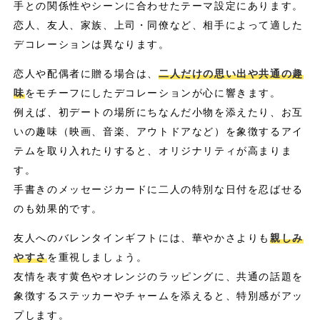
手との関係性やシーンに合わせたテーマ設定にあります。
恋人、友人、家族、上司・同僚など、相手によって適した
デコレーションは異なります。
恋人や配偶者に贈る場合は、
二人だけの思い出や共通の趣
味
をモチーフにしたデコレーションが心に響きます。
例えば、初デートの場所にちなんだ小物を添えたり、お互
いの趣味（映画、音楽、アウトドアなど）を象徴するアイ
テムを取り入れたりすると、オリジナリティが高まりま
す。
手書きのメッセージカードに二人の特別な日付を忍ばせる
のも効果的です。
友人へのバレンタインギフトには、華やかさよりも
親しみ
やすさ
を重視しましょう。
友情を表す黄色やオレンジのラッピングに、共通の話題を
象徴するステッカーやチャームを添えると、特別感がアッ
プします。