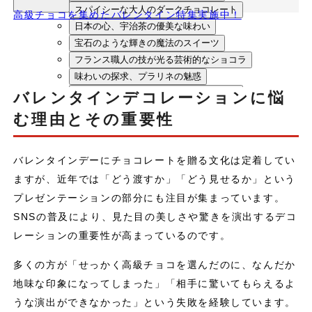
スパイシーな大人のダークチョコレート
高級チョコを集めたバレンタイン特集実施中！
日本の心、宇治茶の優美な味わい
宝石のような輝きの魔法のスイーツ
フランス職人の技が光る芸術的なショコラ
味わいの探求、プラリネの魅惑
大人のためのノンアルコールペアリング
バレンタインデコレーションに悩
まとめ：あなただけのバレンタインデコレーションで心に残
む理由とその重要性
る贈り物を
バレンタインデーにチョコレートを贈る文化は定着してい
ますが、近年では「どう渡すか」「どう見せるか」という
プレゼンテーションの部分にも注目が集まっています。
SNSの普及により、見た目の美しさや驚きを演出するデコ
レーションの重要性が高まっているのです。
多くの方が「せっかく高級チョコを選んだのに、なんだか
地味な印象になってしまった」「相手に驚いてもらえるよ
うな演出ができなかった」という失敗を経験しています。