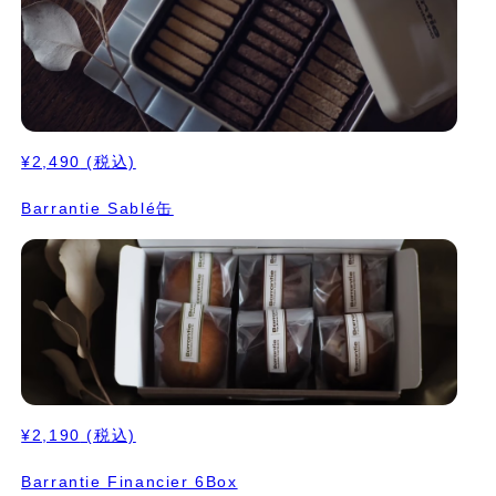
¥2,490
(税込)
Barrantie Sablé缶
¥2,190
(税込)
Barrantie Financier 6Box