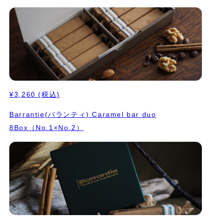
¥3,260
(税込)
Barrantie(バランティ) Caramel bar duo
8Box（No.1×No.2）