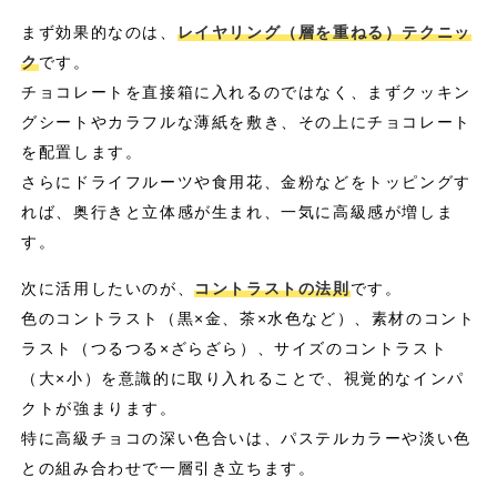
まず効果的なのは、
レイヤリング（層を重ねる）テクニッ
ク
です。
チョコレートを直接箱に入れるのではなく、まずクッキン
グシートやカラフルな薄紙を敷き、その上にチョコレート
を配置します。
さらにドライフルーツや食用花、金粉などをトッピングす
れば、奥行きと立体感が生まれ、一気に高級感が増しま
す。
次に活用したいのが、
コントラストの法則
です。
色のコントラスト（黒×金、茶×水色など）、素材のコント
ラスト（つるつる×ざらざら）、サイズのコントラスト
（大×小）を意識的に取り入れることで、視覚的なインパ
クトが強まります。
特に高級チョコの深い色合いは、パステルカラーや淡い色
との組み合わせで一層引き立ちます。