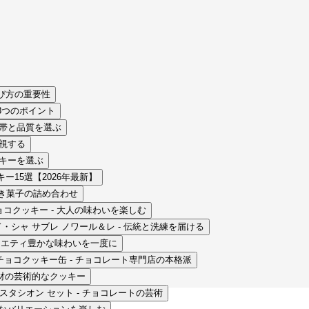
び方の重要性
3つのポイント
格帯と品質を選ぶ
重視する
ッキーを選ぶ
15選【2026年最新】
 上品な焼き菓子の詰め合わせ
Dii 塩チョコクッキー - 大人の味わいを楽しむ
グ・ド・シャ サブレ ノワール＆レ - 伝統と洗練を届ける
 - バラエティ豊かな味わいを一度に
さんのチョコクッキー缶 - チョコレート専門店の本格派
贅沢素材の芸術的なクッキー
at デギュスタシオン セット - チョコレートの芸術