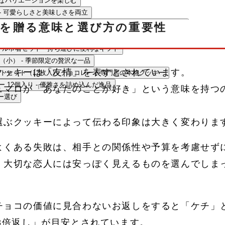
 贅沢なバリエーションを楽しむ
n Bag - 可愛らしさと美味しさを両立
ラング・ド・シャ サブレ ヴァニーユ＆キャラメル - フランスの伝統菓子
を贈る意味と選び方の重要性
セット - 和の素材を活かした洋菓子
rantie(バランディ) オリジナル巾着セット - 持ち運びに便利なギフト
 イチゴ缶（小） - 季節限定の贅沢な一品
クッキーは「友情」を表すとされています。
アソートセット（12枚入) - チョコレート専門店の本格クッキー
ェニー 12個入り - 優雅さを詰め込んだ逸品
ュマロが「あなたのことが好き」という意味を持つ
ー選び
選ぶクッキーによって伝わる印象は大きく変わりま
よくある失敗は、相手との関係性や予算を考慮せず
、大切な恋人には安っぽく見えるものを選んでしま
チョコの価値に見合わないお返しをすると「ケチ」
3倍返し」が目安とされています。