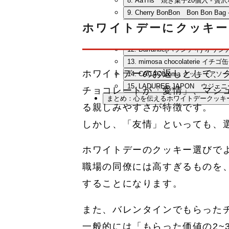
8. AaThs 焼き菓子20個入 -
9. Cherry BonBon Bon Bo
10. LADUREE JAPON 
ホワイトデーにクッキー
11. きよ泉 きよ泉のクリスマス
12. Bar
13. mimosa chocolaterie
ホワイトデーのお返しとして、
14. CACAObroma クッキー
15. LADUREE JAPON ウジ
チョコレートが「愛情」、マシ
まとめ：心を伝えるホワイトデークッキ
る親しみやすさが特徴です。
しかし、「友情」といっても、
ホワイトデーのクッキー選びで
職場の同僚には高すぎるものを
することになります。
また、バレンタインでもらった
一般的には「もらった価値の2~