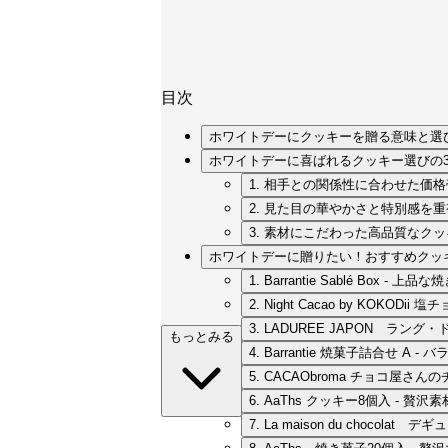
目次
ホワイトデーにクッキーを贈る意味と選
ホワイトデーに喜ばれるクッキー選びの
1. 相手との関係性に合わせた価
2. 見た目の華やかさと特別感を
3. 素材にこだわった高品質なク
ホワイトデーに贈りたい！おすすめクッキー
1. Barrantie Sablé Box -
2. Night Cacao by KOKO
3. LADUREE JAPON ラン
もっとみる
4. Barrantie 焼菓子詰合せ A
5. CACAObroma チョコ屋
6. AaThs クッキー8個入 - 
7. La maison du chocol