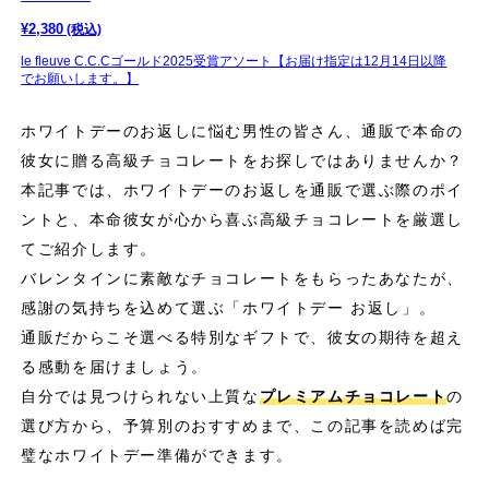
¥
2,380
(税込)
le fleuve C.C.Cゴールド2025受賞アソート【お届け指定は12月14日以降
でお願いします。】
ホワイトデーのお返しに悩む男性の皆さん、通販で本命の
彼女に贈る高級チョコレートをお探しではありませんか？
本記事では、ホワイトデーのお返しを通販で選ぶ際のポイ
ントと、本命彼女が心から喜ぶ高級チョコレートを厳選し
てご紹介します。
バレンタインに素敵なチョコレートをもらったあなたが、
感謝の気持ちを込めて選ぶ「ホワイトデー お返し」。
通販だからこそ選べる特別なギフトで、彼女の期待を超え
る感動を届けましょう。
自分では見つけられない上質な
プレミアムチョコレート
の
選び方から、予算別のおすすめまで、この記事を読めば完
璧なホワイトデー準備ができます。