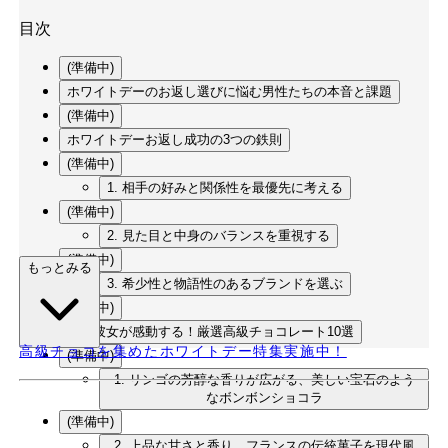
目次
(準備中)
ホワイトデーのお返し選びに悩む男性たちの本音と課題
(準備中)
ホワイトデーお返し成功の3つの鉄則
(準備中)
1. 相手の好みと関係性を最優先に考える
(準備中)
2. 見た目と中身のバランスを重視する
(準備中)
もっとみる
3. 希少性と物語性のあるブランドを選ぶ
(準備中)
本命彼女が感動する！厳選高級チョコレート10選
高級チョコを集めたホワイトデー特集実施中！
(準備中)
1. リンゴの芳醇な香りが広がる、美しい宝石のよう
なボンボンショコラ
(準備中)
2. 上品な甘さと香り、フランスの伝統菓子を現代風