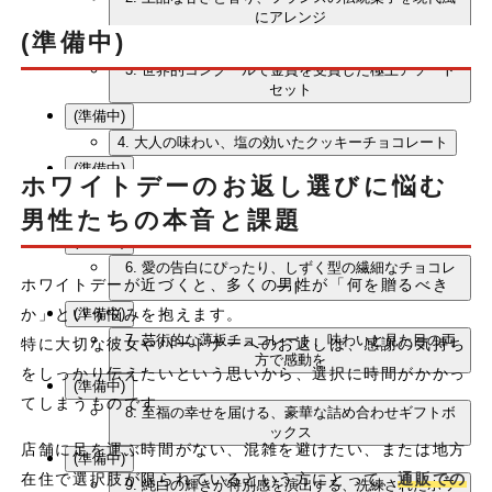
にアレンジ
(準備中)
(準備中)
3. 世界的コンクールで金賞を受賞した極上アソート
セット
(準備中)
4. 大人の味わい、塩の効いたクッキーチョコレート
(準備中)
ホワイトデーのお返し選びに悩む
5. 彩り豊かな味わいが楽しめる、多彩なクッキーア
ソート
男性たちの本音と課題
(準備中)
6. 愛の告白にぴったり、しずく型の繊細なチョコレ
ホワイトデーが近づくと、多くの男性が「何を贈るべき
ート
(準備中)
か」という悩みを抱えます。
7. 芸術的な薄板チョコレート、味わいと見た目の両
特に大切な彼女やパートナーへのお返しは、感謝の気持ち
方で感動を
をしっかり伝えたいという思いから、選択に時間がかかっ
(準備中)
てしまうものです。
8. 至福の幸せを届ける、豪華な詰め合わせギフトボ
ックス
店舗に足を運ぶ時間がない、混雑を避けたい、または地方
(準備中)
在住で選択肢が限られているという方にとって、
通販での
9. 純白の輝きが特別感を演出する、洗練されたホワ