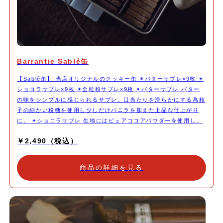
Barrantie Sablé缶
【Sablé缶】 当店オリジナルのクッキー缶 ✴︎バターサブレ×9枚 ✴︎
ショコラサブレ×9枚 ✴︎全粒粉サブレ×9枚 ✴︎バターサブレ バター
の味をシンプルに感じられるサブレ。口当たりを滑らかにする為粒
子の細かい粉糖を使用し少しだけバニラを加えた上品な仕上がり
に。 ✴︎ショコラサブレ 生地にはピュアココアパウダーを使用し、
きび砂糖でコクをプラスしました。ガーナ産66％のチョコレート
￥2,490（税込）
を刻んで加えることでカカオの力強さを感じられる仕上がりに。
✴︎全粒粉サブレ 北海道産の全粒粉を使用したサブレ。粒子が荒く
しっとりした喜界島産の粗糖を使用しザクザク食感で小麦をしっか
商品の詳細を見る
りと感じる力強い仕上がりに。 北海道産バター、北海道産小麦
粉、鹿児島喜界島の粗糖、淡路島の藻塩、沖縄のきび砂糖など出来
る限り国産の安心安全な材料を使用し、素材の味を生かしたシンプ
ルなサブレ缶になります。 食感や風味の違いをお愉しみくださ
い。 コロンとした可愛いフォルムの缶に詰めてお送りします。