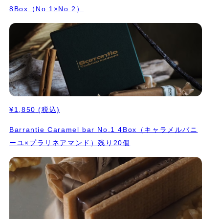
8Box（No.1×No.2）
¥1,850
(税込)
Barrantie Caramel bar No.1 4Box（キャラメルバニ
ーユ×プラリネアマンド）残り20個