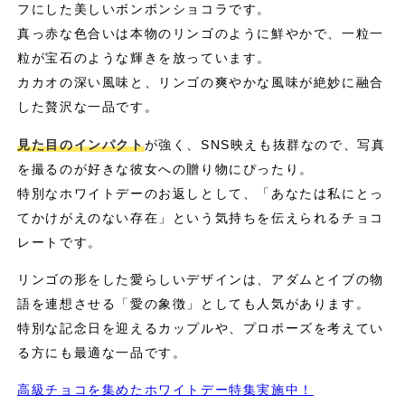
フにした美しいボンボンショコラです。
真っ赤な色合いは本物のリンゴのように鮮やかで、一粒一
粒が宝石のような輝きを放っています。
カカオの深い風味と、リンゴの爽やかな風味が絶妙に融合
した贅沢な一品です。
見た目のインパクト
が強く、SNS映えも抜群なので、写真
を撮るのが好きな彼女への贈り物にぴったり。
特別なホワイトデーのお返しとして、「あなたは私にとっ
てかけがえのない存在」という気持ちを伝えられるチョコ
レートです。
リンゴの形をした愛らしいデザインは、アダムとイブの物
語を連想させる「愛の象徴」としても人気があります。
特別な記念日を迎えるカップルや、プロポーズを考えてい
る方にも最適な一品です。
高級チョコを集めたホワイトデー特集実施中！