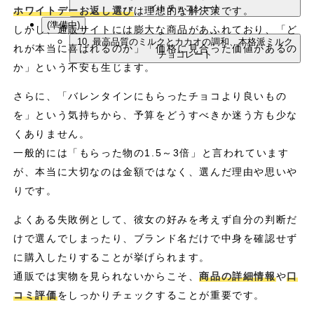
イトチョコレート
ホワイトデーお返し選び
は理想的な解決策です。
(準備中)
しかし、通販サイトには膨大な商品があふれており、「ど
10. 最高品質のミルクとカカオの調和、本格派ミルク
れが本当に喜ばれるのか」「価格に見合った価値があるの
チョコレート
か」という不安も生じます。
さらに、「バレンタインにもらったチョコより良いもの
を」という気持ちから、予算をどうすべきか迷う方も少な
くありません。
一般的には「もらった物の1.5～3倍」と言われています
が、本当に大切なのは金額ではなく、選んだ理由や思いや
りです。
よくある失敗例として、彼女の好みを考えず自分の判断だ
けで選んでしまったり、ブランド名だけで中身を確認せず
に購入したりすることが挙げられます。
通販では実物を見られないからこそ、
商品の詳細情報
や
口
コミ評価
をしっかりチェックすることが重要です。