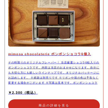
mimosa chocolaterie ボンボンショコラ6個入
その時限りのオリジナルフレーバー！ 当店厳選ショコラ6粒入りの
ボンボンショコラです。内容は当店のおまかせになります。自分に
も大切な方にも嬉しいラインナップです。オリジナルパッケージに
お詰めします。 ※紙袋は別売りです ※リボンや箱の色は予告なく
変更する場合がございます ※写真は見本です。ボンボンショコラ
の見た目は異なる場合がございます。
￥2,300（税込）
商品の詳細を見る