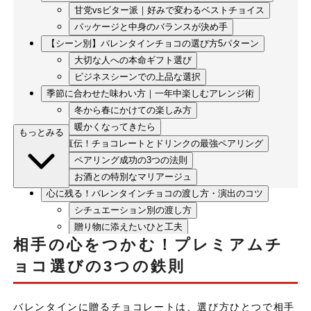
甘党vsビター派｜好みで変わるベストチョイス
パッケージと中身のバランスが決め手
【シーン別】バレンタインチョコの選び方5パターン
大切な人への本命ギフト選び
ビジネスシーンでの上品な選択
季節に合わせた味わい方｜一年中楽しむアレンジ術
冬から春にかけての楽しみ方
暖かくなってきたら
もっとみる
プロ直伝！チョコレートとドリンクの最強ペアリング
ペアリング成功の3つの法則
お酒との特別なマリアージュ
心に残る！バレンタインチョコの渡し方・演出のコツ
シチュエーション別の渡し方
贈り物に添えたいひと工夫
相手の心をつかむ！プレミアムチ
よくある質問｜バレンタインチョコのお悩み解決
まとめ｜プレミアムチョコで特別なバレンタインを
ョコ選びの3つの鉄則
バレンタインに贈るチョコレートは、選び方ひとつで相手