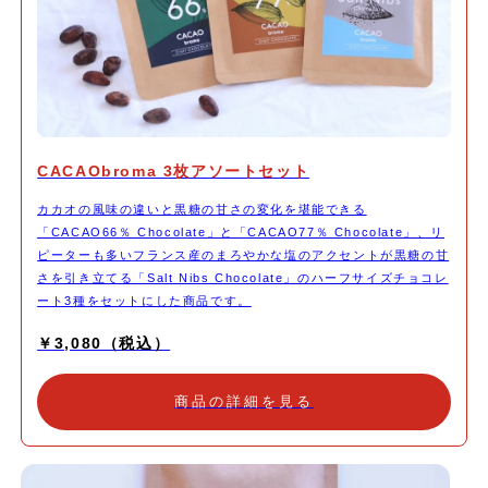
CACAObroma 3枚アソートセット
カカオの風味の違いと黒糖の甘さの変化を堪能できる
「CACAO66％ Chocolate」と「CACAO77％ Chocolate」、リ
ピーターも多いフランス産のまろやかな塩のアクセントが黒糖の甘
さを引き立てる「Salt Nibs Chocolate」のハーフサイズチョコレ
ート3種をセットにした商品です。
￥3,080（税込）
商品の詳細を見る