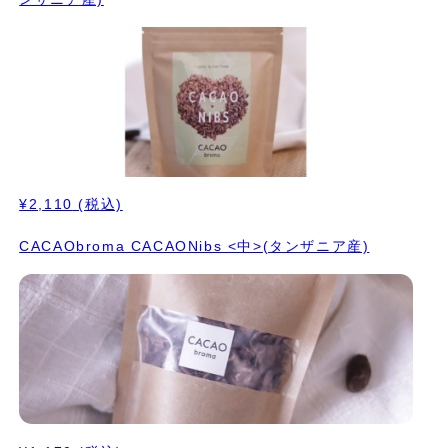
¥2,110
(税込)
CACAObroma CACAONibs <中>(タンザニア産)