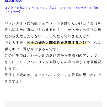
¥
8,000
(税込)
きよ泉 「京都の生チョコレート」【抹茶・ほうじ茶】16粒×5セット【ホ
ワイトデー】
バレンタインに高級チョコレートを贈りたいけど「どれを
選べば本当に喜んでもらえるの？」「せっかくの特別な日
だから失敗したくない…」って悩んでいませんか？
でも大丈夫！
相手の好みと関係性を意識するだけ
で、心に
響くギフト選びができるんです♪
この記事では、シーン別の選び方から季節別のアレンジ、
さらにドリンクペアリングや渡し方の演出術まで徹底解説
します。
最後まで読めば、きっとバレンタインを最高の思い出にで
きますよ♪